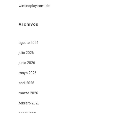
wintinoplay.com-de
Archivos
agosto 2026
julio 2026
junio 2026
mayo 2026
abril 2026
marzo 2026
febrero 2026