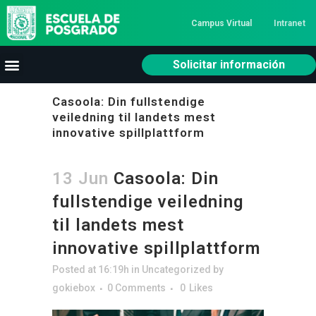
Campus Virtual
Intranet
Solicitar información
Casoola: Din fullstendige
veiledning til landets mest
innovative spillplattform
13 Jun
Casoola: Din
fullstendige veiledning
til landets mest
innovative spillplattform
Posted at 16:19h
in
Uncategorized
by
gokiebox
0 Comments
0
Likes