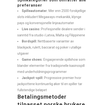
preferanser
Spilleautomater:
Mer enn 2500 forskjellige
slots inkludert Megaways-mekanikk, klynge
pays og konvensjonelle linjeautomater
Live casino:
Profesjonelle dealere sender i
sanntid fra studio i Latvia, Malta og Filippinene
Bordspill:
Nettbaserte varianter av
blackjack, rulett, baccarat og poker i utallige
utgaver
Game shows:
Engasjerende spillshow som
blander elementer fra tradisjonelle kasinospill
med underholdningsprogrammer
Jackpot-spill:
Progressive premier hvor
jackpottene kontinuerlig øker til en spiller tar
fullstendige beløpet
Betalingsmetoder
tilpasset norske brukere