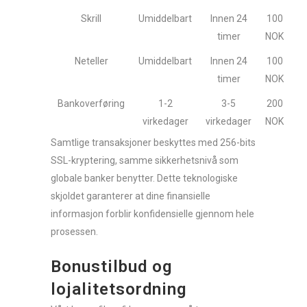
Skrill
Umiddelbart
Innen 24
100
timer
NOK
Neteller
Umiddelbart
Innen 24
100
timer
NOK
Bankoverføring
1-2
3-5
200
virkedager
virkedager
NOK
Samtlige transaksjoner beskyttes med 256-bits
SSL-kryptering, samme sikkerhetsnivå som
globale banker benytter. Dette teknologiske
skjoldet garanterer at dine finansielle
informasjon forblir konfidensielle gjennom hele
prosessen.
Bonustilbud og
lojalitetsordning