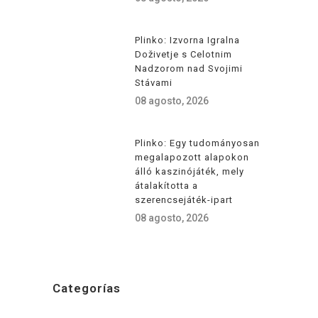
Plinko: Izvorna Igralna
Doživetje s Celotnim
Nadzorom nad Svojimi
Stávami
08 agosto, 2026
Plinko: Egy tudományosan
megalapozott alapokon
álló kaszinójáték, mely
átalakította a
szerencsejáték-ipart
08 agosto, 2026
Categorías