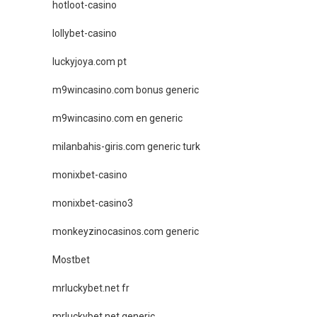
hotloot-casino
lollybet-casino
luckyjoya.com pt
m9wincasino.com bonus generic
m9wincasino.com en generic
milanbahis-giris.com generic turk
monixbet-casino
monixbet-casino3
monkeyzinocasinos.com generic
Mostbet
mrluckybet.net fr
mrluckybet.net generic