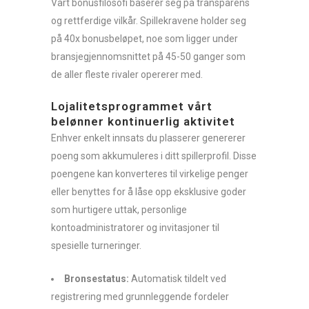
Vårt bonusfilosofi baserer seg på transparens
og rettferdige vilkår. Spillekravene holder seg
på 40x bonusbeløpet, noe som ligger under
bransjegjennomsnittet på 45-50 ganger som
de aller fleste rivaler opererer med.
Lojalitetsprogrammet vårt
belønner kontinuerlig aktivitet
Enhver enkelt innsats du plasserer genererer
poeng som akkumuleres i ditt spillerprofil. Disse
poengene kan konverteres til virkelige penger
eller benyttes for å låse opp eksklusive goder
som hurtigere uttak, personlige
kontoadministratorer og invitasjoner til
spesielle turneringer.
Bronsestatus:
Automatisk tildelt ved
registrering med grunnleggende fordeler