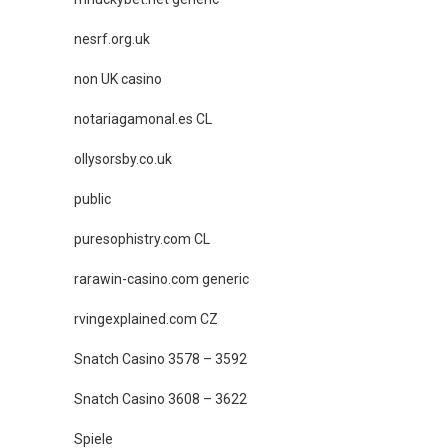
nesrf.org.uk
non UK casino
notariagamonal.es CL
ollysorsby.co.uk
public
puresophistry.com CL
rarawin-casino.com generic
rvingexplained.com CZ
Snatch Casino 3578 – 3592
Snatch Casino 3608 – 3622
Spiele