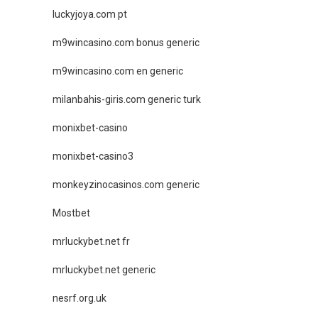
luckyjoya.com pt
m9wincasino.com bonus generic
m9wincasino.com en generic
milanbahis-giris.com generic turk
monixbet-casino
monixbet-casino3
monkeyzinocasinos.com generic
Mostbet
mrluckybet.net fr
mrluckybet.net generic
nesrf.org.uk