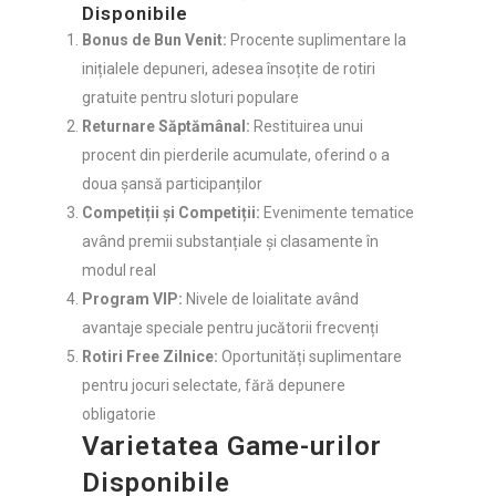
Disponibile
Bonus de Bun Venit:
Procente suplimentare la
inițialele depuneri, adesea însoțite de rotiri
gratuite pentru sloturi populare
Returnare Săptămânal:
Restituirea unui
procent din pierderile acumulate, oferind o a
doua șansă participanților
Competiții și Competiții:
Evenimente tematice
având premii substanțiale și clasamente în
modul real
Program VIP:
Nivele de loialitate având
avantaje speciale pentru jucătorii frecvenți
Rotiri Free Zilnice:
Oportunități suplimentare
pentru jocuri selectate, fără depunere
obligatorie
Varietatea Game-urilor
Disponibile