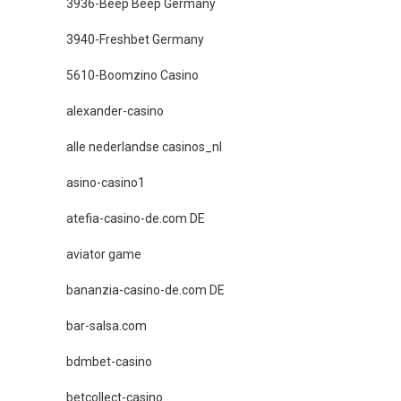
3936-Beep Beep Germany
3940-Freshbet Germany
5610-Boomzino Casino
alexander-casino
alle nederlandse casinos_nl
asino-casino1
atefia-casino-de.com DE
aviator game
bananzia-casino-de.com DE
bar-salsa.com
bdmbet-casino
betcollect-casino