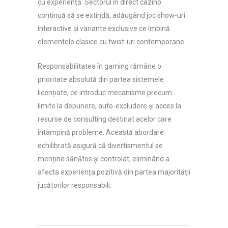
cu experiență. Sectorul în direct cazino
continuă să se extindă, adăugând joc show-uri
interactive și variante exclusive ce îmbină
elementele clasice cu twist-uri contemporane.
Responsabilitatea în gaming rămâne o
prioritate absolută din partea sistemele
licențiate, ce introduc mecanisme precum
limite la depunere, auto-excludere și acces la
resurse de consulting destinat acelor care
întâmpină probleme. Această abordare
echilibrată asigură că divertismentul se
menține sănătos și controlat, eliminând a
afecta experiența pozitivă din partea majorității
jucătorilor responsabili.