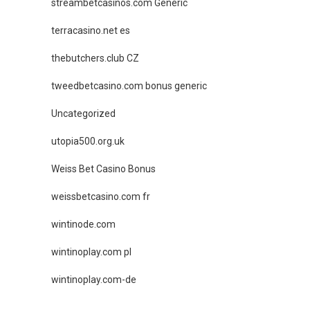
streambetcasinos.com Generic
terracasino.net es
thebutchers.club CZ
tweedbetcasino.com bonus generic
Uncategorized
utopia500.org.uk
Weiss Bet Casino Bonus
weissbetcasino.com fr
wintinode.com
wintinoplay.com pl
wintinoplay.com-de