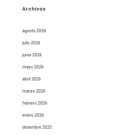
Archivos
agosto 2026
julio 2026
junio 2026
mayo 2026
abril 2026
marzo 2026
febrero 2026
enero 2026
diciembre 2025