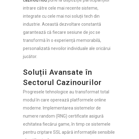
cazinou nou
pune la dispoziție participanților
intrare către cele mai recente sisteme,
integrate cu cele mai noi soluții tech din
industrie. Această dezvoltare constantă
garantează că fiecare sesiune de joc se
transformă în o experiență memorabilă,
personalizată nevoilor individuale ale oricărui
jucător.
Soluții Avansate în
Sectorul Cazinourilor
Progresele tehnologice au transformat total
modul în care operează platformele online
moderne. Implementarea sistemelor de
numere random (RNG) certificate asigură
echitatea fiecărui game, în timp ce sistemele
pentru criptare SSL apără informațiile sensibile