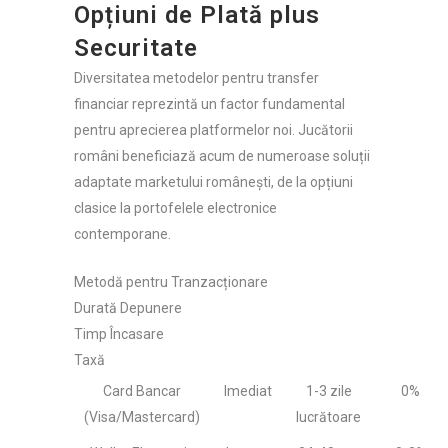
Opțiuni de Plată plus
Securitate
Diversitatea metodelor pentru transfer
financiar reprezintă un factor fundamental
pentru aprecierea platformelor noi. Jucătorii
români beneficiază acum de numeroase soluții
adaptate marketului românești, de la opțiuni
clasice la portofelele electronice
contemporane.
Metodă pentru Tranzacționare
Durată Depunere
Timp Încasare
Taxă
Card Bancar
Imediat
1-3 zile
0%
(Visa/Mastercard)
lucrătoare