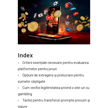
Index
Criterii esențiale necesare pentru evaluarea
platformelor pentru jocuri
Opțiuni de extragere și prelucrare pentru
sumelor câștigate
Cum verifici legitimitatea privind o site-uri cu
gambling
Tactici pentru transferuri prompte precum și
sigure