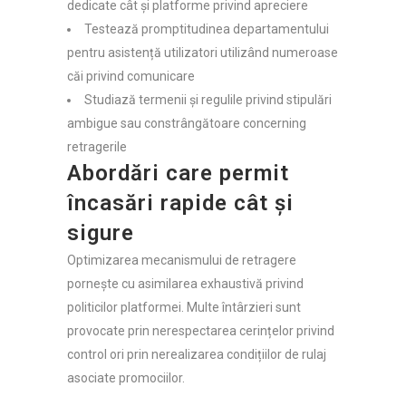
dedicate cât și platforme privind apreciere
Testează promptitudinea departamentului
pentru asistență utilizatori utilizând numeroase
căi privind comunicare
Studiază termenii și regulile privind stipulări
ambigue sau constrângătoare concerning
retragerile
Abordări care permit
încasări rapide cât și
sigure
Optimizarea mecanismului de retragere
pornește cu asimilarea exhaustivă privind
politicilor platformei. Multe întârzieri sunt
provocate prin nerespectarea cerințelor privind
control ori prin nerealizarea condițiilor de rulaj
asociate promociilor.