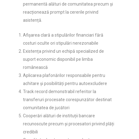
permanentă alături de comunitatea precum și
reacționează prompt la cererile privind
asistență.
Afișarea clară a stipulărilor financiari fără
costuri oculte ori stipulări nerezonabile
Existența privind un echipă specialized de
suport economic disponibil pe limba
românească
Aplicarea plafonărilor responsabile pentru
achitare și posibilități pentru autoexcludere
Track record demonstrabil referitor la
transferuri procesate corespunzător destinat
comunitatea de jucători
Cooperări alături de instituții bancare
recunoscute precum și procesatori privind plăți
credibili