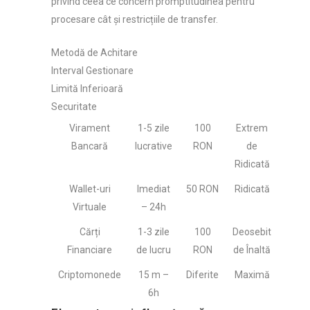
privind ceea ce concern promptitudinea pentru
procesare cât și restricțiile de transfer.
Metodă de Achitare
Interval Gestionare
Limită Inferioară
Securitate
Virament
1-5 zile
100
Extrem
Bancară
lucrative
RON
de
Ridicată
Wallet-uri
Imediat
50 RON
Ridicată
Virtuale
– 24h
Cărți
1-3 zile
100
Deosebit
Financiare
de lucru
RON
de Înaltă
Criptomonede
15 m –
Diferite
Maximă
6h