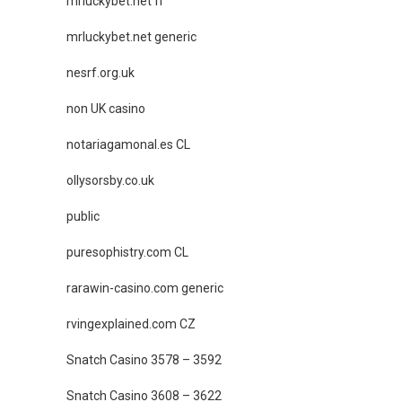
mrluckybet.net fr
mrluckybet.net generic
nesrf.org.uk
non UK casino
notariagamonal.es CL
ollysorsby.co.uk
public
puresophistry.com CL
rarawin-casino.com generic
rvingexplained.com CZ
Snatch Casino 3578 – 3592
Snatch Casino 3608 – 3622