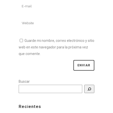
Guarde mi nombre, correo electrónico y sitio
web en este navegador para la próxima vez
que comente.
Buscar
Recientes