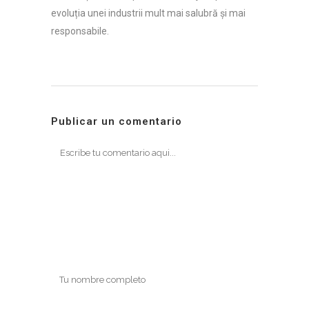
evoluția unei industrii mult mai salubră și mai
responsabile.
Publicar un comentario