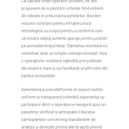
Ca calitate drept operator prudent, ne-am
propunem de a păstrăm criteriile fiind extrem
de ridicate în prelucrarea achitărilor. Alocăm
resurse constant pentru infrastructură
tehnologică cu scopul pentru a confirma cum
că oricare câștig autentic ajunge pentru jucători
pe perioada timpul ideal. Claritatea niciodată nu
constituie doar un simplu concept enunțat, însă
o operațiune cotidiană oglindită prin politicile
ale noastre clare și via feedback-ul afirmativ din
partea comunității.
Selectarea a unei platforme ce aspect achită
uniform și transparent schimbă experiența cu
participare dintr-o operațiune nesigură spre un
pasatimp verificat și anticipabil. Educația
participanților concerning standardele de
analiză și dovezile privind alertă ajută privind