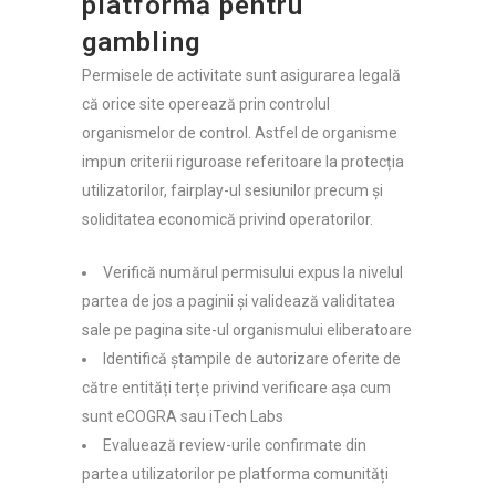
platformă pentru
gambling
Permisele de activitate sunt asigurarea legală
că orice site operează prin controlul
organismelor de control. Astfel de organisme
impun criterii riguroase referitoare la protecția
utilizatorilor, fairplay-ul sesiunilor precum și
soliditatea economică privind operatorilor.
Verifică numărul permisului expus la nivelul
partea de jos a paginii și validează validitatea
sale pe pagina site-ul organismului eliberatoare
Identifică ștampile de autorizare oferite de
către entități terțe privind verificare așa cum
sunt eCOGRA sau iTech Labs
Evaluează review-urile confirmate din
partea utilizatorilor pe platforma comunități