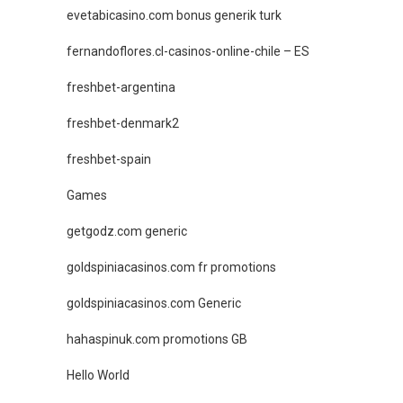
evetabicasino.com bonus generik turk
fernandoflores.cl-casinos-online-chile – ES
freshbet-argentina
freshbet-denmark2
freshbet-spain
Games
getgodz.com generic
goldspiniacasinos.com fr promotions
goldspiniacasinos.com Generic
hahaspinuk.com promotions GB
Hello World