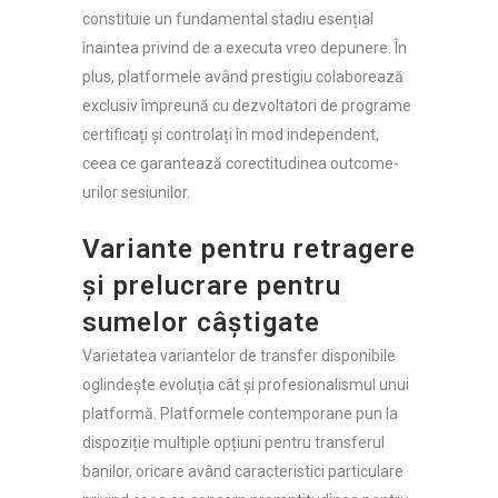
constituie un fundamental stadiu esențial
înaintea privind de a executa vreo depunere. În
plus, platformele având prestigiu colaborează
exclusiv împreună cu dezvoltatori de programe
certificați și controlați în mod independent,
ceea ce garantează corectitudinea outcome-
urilor sesiunilor.
Variante pentru retragere
și prelucrare pentru
sumelor câștigate
Varietatea variantelor de transfer disponibile
oglindește evoluția cât și profesionalismul unui
platformă. Platformele contemporane pun la
dispoziție multiple opțiuni pentru transferul
banilor, oricare având caracteristici particulare