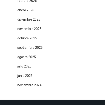
febrero 2026
enero 2026
diciembre 2025
noviembre 2025
octubre 2025
septiembre 2025
agosto 2025
julio 2025
junio 2025
noviembre 2024