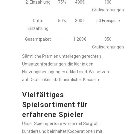
2. Einzahlung
75%
400€
100
Gratisdrehungen
Dritte
50%
300€
50 Freispiele
Einzahlung
Gesamtpaket
–
1.200€
350
Gratisdrehungen
Sämtliche Prämien unterliegen gerechten
Umsatzanforderungen, die klar in den
Nutzungsbedingungen erklärt sind. Wir setzen
auf Deutlichkeit statt heimlicher Klauseln.
Vielfältiges
Spielsortiment für
erfahrene Spieler
Unser Spielrepertoire wurde mit Sorgfalt
kuratiert und beinhaltet Kooperationen mit