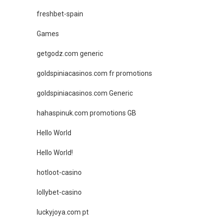
freshbet-spain
Games
getgodz.com generic
goldspiniacasinos.com fr promotions
goldspiniacasinos.com Generic
hahaspinuk.com promotions GB
Hello World
Hello World!
hotloot-casino
lollybet-casino
luckyjoya.com pt