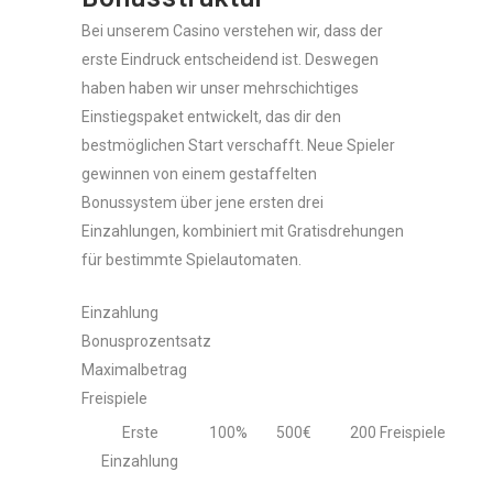
Bei unserem Casino verstehen wir, dass der
erste Eindruck entscheidend ist. Deswegen
haben haben wir unser mehrschichtiges
Einstiegspaket entwickelt, das dir den
bestmöglichen Start verschafft. Neue Spieler
gewinnen von einem gestaffelten
Bonussystem über jene ersten drei
Einzahlungen, kombiniert mit Gratisdrehungen
für bestimmte Spielautomaten.
Einzahlung
Bonusprozentsatz
Maximalbetrag
Freispiele
Erste
100%
500€
200 Freispiele
Einzahlung