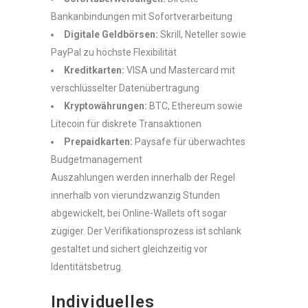
Bankanbindungen mit Sofortverarbeitung
Digitale Geldbörsen:
Skrill, Neteller sowie
PayPal zu höchste Flexibilität
Kreditkarten:
VISA und Mastercard mit
verschlüsselter Datenübertragung
Kryptowährungen:
BTC, Ethereum sowie
Litecoin für diskrete Transaktionen
Prepaidkarten:
Paysafe für überwachtes
Budgetmanagement
Auszahlungen werden innerhalb der Regel
innerhalb von vierundzwanzig Stunden
abgewickelt, bei Online-Wallets oft sogar
zügiger. Der Verifikationsprozess ist schlank
gestaltet und sichert gleichzeitig vor
Identitätsbetrug.
Individuelles