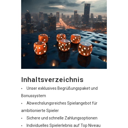
Inhaltsverzeichnis
Unser exklusives Begrüßungspaket und
Bonussystem
Abwechslungsreiches Spielangebot für
ambitionierte Spieler
Sichere und schnelle Zahlungsoptionen
Individuelles Spielerlebnis auf Top Niveau