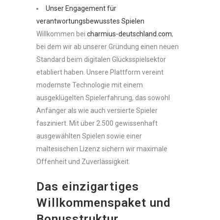
Unser Engagement für
verantwortungsbewusstes Spielen
Willkommen bei
charmius-deutschland.com
,
bei dem wir ab unserer Gründung einen neuen
Standard beim digitalen Glücksspielsektor
etabliert haben. Unsere Plattform vereint
modernste Technologie mit einem
ausgeklügelten Spielerfahrung, das sowohl
Anfänger als wie auch versierte Spieler
fasziniert. Mit über 2.500 gewissenhaft
ausgewählten Spielen sowie einer
maltesischen Lizenz sichern wir maximale
Offenheit und Zuverlässigkeit.
Das einzigartiges
Willkommenspaket und
Bonusstruktur