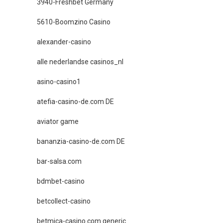
3940-Freshbet Germany
5610-Boomzino Casino
alexander-casino
alle nederlandse casinos_nl
asino-casino1
atefia-casino-de.com DE
aviator game
bananzia-casino-de.com DE
bar-salsa.com
bdmbet-casino
betcollect-casino
betmica-casino.com generic