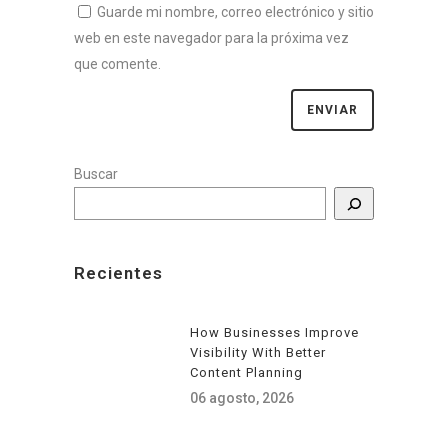
Guarde mi nombre, correo electrónico y sitio
web en este navegador para la próxima vez
que comente.
Buscar
Recientes
How Businesses Improve
Visibility With Better
Content Planning
06 agosto, 2026