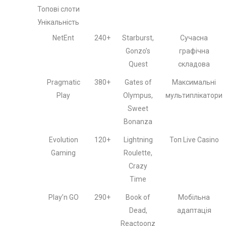
Топові слоти
Унікальність
NetEnt
240+
Starburst,
Сучасна
Gonzo’s
графічна
Quest
складова
Pragmatic
380+
Gates of
Максимальні
Play
Olympus,
мультиплікатори
Sweet
Bonanza
Evolution
120+
Lightning
Топ Live Casino
Gaming
Roulette,
Crazy
Time
Play’n GO
290+
Book of
Мобільна
Dead,
адаптація
Reactoonz