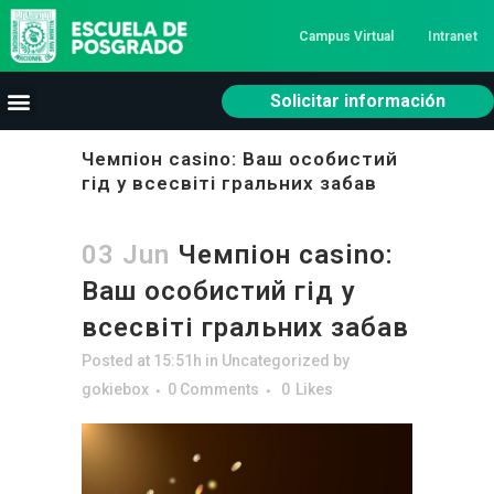
Campus Virtual
Intranet
Solicitar información
Чемпіон casino: Ваш особистий
гід у всесвіті гральних забав
03 Jun
Чемпіон casino:
Ваш особистий гід у
всесвіті гральних забав
Posted at 15:51h
in
Uncategorized
by
gokiebox
0 Comments
0
Likes