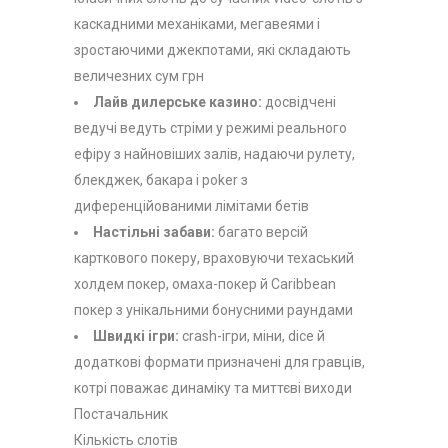
каскадними механіками, мегавеями і
зростаючими джекпотами, які складають
величезних сум грн
Лайв дилерське казино:
досвідчені
ведучі ведуть стріми у режимі реального
ефіру з найновіших залів, надаючи рулету,
блекджек, бакара і poker з
диференційованими лімітами бетів
Настільні забави:
багато версій
карткового покеру, враховуючи техаський
холдем покер, омаха-покер й Caribbean
покер з унікальними бонусними раундами
Швидкі ігри:
crash-ігри, міни, dice й
додаткові формати призначені для гравців,
котрі поважає динаміку та миттєві виходи
Постачальник
Кількість слотів