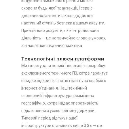
кодування військового рівня з метою
охорони будь-якої транзакції, і сервіс
дворівневої автентифікації додає ще
наступний ступінь безпеки вашому акаунту.
Принципово розуміти, як контрольована
діяльність — це не звичайно слова в умовах,
а й наша повсякденна практика.
Технологічні плюси платформи
Ми інвестували великі інвестиції в розробку
ексклюзивного технічного ПЗ, котре гарантує
швидке відкриття слотів і навіть за слабкого
інтернет-з’єднання. Наш технічний
серверний інфраструктура розміщена
географічно, котра надає оперативність
підключення з усякої регіону держави.
Типовий період відгуку нашої
інфраструктури становить лише 0.3 с — це