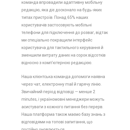
команда впровадили адаптивну мобільну
редакцію, яка діє досконало на будь-яких
типах пристроїв. Понад 65% наших
користувачів застосовують мобільні
телефони для підключення до розваг, відтак
ми спеціально покращили інтерфейс
користувача для тактильного керування й
зменшили витрату даних на сорок відсотків
відносно з комп’ютерною редакцією.
Наша клієнтська команда допомоги наявна
через чат, електронну mail й гарячу лінію.
Звичайний період відповіді — менше 2
minutes, і україномовні менеджери можуть
асистувати з кожного питання без перерв.
Наша платформа також маємо базу знань з
відповідями на топові запитання, що
постійно оновлюється.