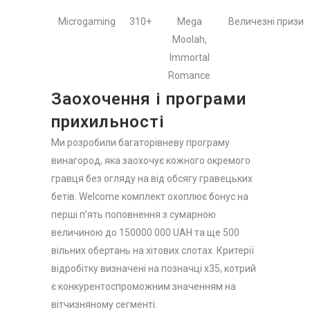
Microgaming
310+
Mega
Величезні призи
Moolah,
Immortal
Romance
Заохочення і програми
прихильності
Ми розробили багаторівневу програму
винагород, яка заохочує кожного окремого
гравця без огляду на від обсягу гравецьких
бетів. Welcome комплект охоплює бонус на
перші п’ять поповнення з сумарною
величиною до 150000 000 UAH та ще 500
вільних обертань на хітових слотах. Критерії
відробітку визначені на позначці x35, котрий
є конкурентоспроможним значенням на
вітчизняному сегменті.