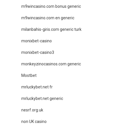
m9wincasino.com bonus generic
m9wincasino.com en generic
milanbahis-giris.com generic turk
monixbet-casino
monixbet-casino3
monkeyzinocasinos.com generic
Mostbet
mrluckybet.net fr
mrluckybet.net generic
nesrf.org.uk
non UK casino