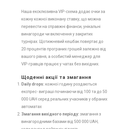
Наша ексклюзивна VIP-схема додає очки за
кожну кожної виконану ставку, що можна
перевести на справжні фінанси, унікальні
винагороди чи включення у закритих
турнірах. Щотижневий кешбак повертає до
20 процентів програних грошей залежно від
вашого рівня, а особистий менеджер для
VIP-гравців працює у чатах без вихідних.
Щоденні акції та змагання
Daily drops:
кожної годину роздаються
експрес- виграші починаючи від 100 та до 50
000 UAH серед реальних учасників у обраних
автоматах
Змагання вихідного періоду:
змагання з
винагородними базами від 500 000 UAH,
коли ранги в рейтингу лідерів