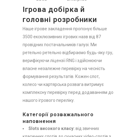
Ігрова добірка й
головні розробники
Наше ігрове закладення пропонує більше
3500 ексклюзивних ігрових назв від 87
провідних постачальників галузі. Ми
ретельно ретельно відбираємо будь-яку гру,
верифікуючи ліцензії RNG і здійснюючи
власне незалежне перевірку на чесність
формування результатів. Кожен слот,
колесо чи картярська розвага витримує
комплексну перевірку перед додаванням до
нашого ігрового переліку.
Категорії розважального
наповнення
Slots високого класу:
від звичних
класичних слотів до сучасних video-слотів з