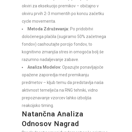
okviri za eksekucijo premikov – običajno v
okviru prvih 2-3 momentih po koncu začetku
cycle movementa.
Metoda Združevanja:
Po pridobitvi
določenega plačila (sugiramo 50% začetnega
fondov) cashoutajte porcijo fondov, to
kognitivno zmanjša stres in omogoča bolj še
razumno nadaljevanje zabave.
Analiza Modelov:
Opazujte ponavljajoče
opaženе zaporedja med premikanju
predmetov – kljub temu da predstavlja naša
aktivnost temelječa na RNG tehniki, vidno
prepoznavanje vzorcev lahko izboljša
reakcijsko timing.
Natančna Analiza
Odnosov Nagrad