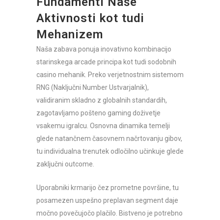
Fundamenti Naše
Aktivnosti kot tudi
Mehanizem
Naša zabava ponuja inovativno kombinacijo
starinskega arcade principa kot tudi sodobnih
casino mehanik. Preko verjetnostnim sistemom
RNG (Naključni Number Ustvarjalnik),
validiranim skladno z globalnih standardih,
zagotavljamo pošteno gaming doživetje
vsakemu igralcu. Osnovna dinamika temelji
glede natančnem časovnem načrtovanju gibov,
tu individualna trenutek odločilno učinkuje glede
zaključni outcome.
Uporabniki krmarijo čez prometne površine, tu
posamezen uspešno preplavan segment daje
močno povečujočo plačilo. Bistveno je potrebno