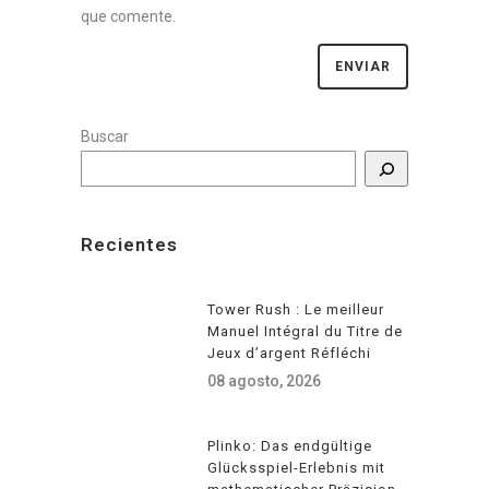
que comente.
Buscar
Recientes
Tower Rush : Le meilleur
Manuel Intégral du Titre de
Jeux d’argent Réfléchi
08 agosto, 2026
Plinko: Das endgültige
Glücksspiel-Erlebnis mit