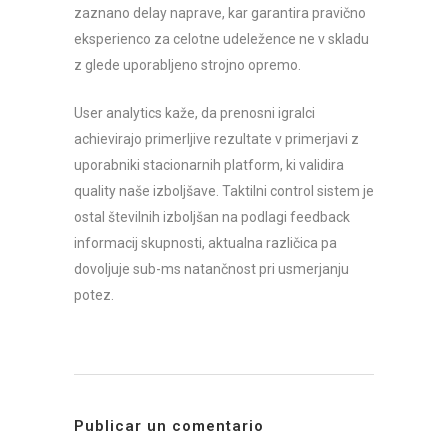
zaznano delay naprave, kar garantira pravično
eksperienco za celotne udeležence ne v skladu
z glede uporabljeno strojno opremo.
User analytics kaže, da prenosni igralci
achievirajo primerljive rezultate v primerjavi z
uporabniki stacionarnih platform, ki validira
quality naše izboljšave. Taktilni control sistem je
ostal številnih izboljšan na podlagi feedback
informacij skupnosti, aktualna različica pa
dovoljuje sub-ms natančnost pri usmerjanju
potez.
Publicar un comentario