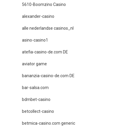
5610-Boomzino Casino
alexander-casino
alle nederlandse casinos_nl
asino-casino1
atefia-casino-de.com DE
aviator game
bananzia-casino-de.com DE
bar-salsa.com
bdmbet-casino
betcollect-casino
betmica-casino.com generic