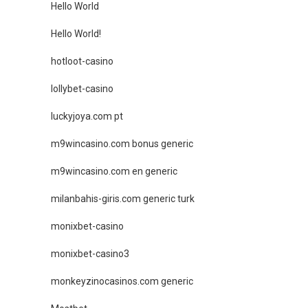
Hello World
Hello World!
hotloot-casino
lollybet-casino
luckyjoya.com pt
m9wincasino.com bonus generic
m9wincasino.com en generic
milanbahis-giris.com generic turk
monixbet-casino
monixbet-casino3
monkeyzinocasinos.com generic