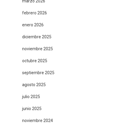
marzo 2026
febrero 2026
enero 2026
diciembre 2025
noviembre 2025
octubre 2025
septiembre 2025
agosto 2025
julio 2025
junio 2025
noviembre 2024