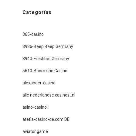
Categorías
365-casino
3936-Beep Beep Germany
3940-Freshbet Germany
5610-Boomzino Casino
alexander-casino
alle nederlandse casinos_nl
asino-casino1
atefia-casino-de.com DE
aviator game