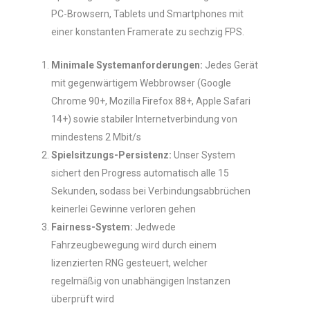
PC-Browsern, Tablets und Smartphones mit
einer konstanten Framerate zu sechzig FPS.
Minimale Systemanforderungen:
Jedes Gerät
mit gegenwärtigem Webbrowser (Google
Chrome 90+, Mozilla Firefox 88+, Apple Safari
14+) sowie stabiler Internetverbindung von
mindestens 2 Mbit/s
Spielsitzungs-Persistenz:
Unser System
sichert den Progress automatisch alle 15
Sekunden, sodass bei Verbindungsabbrüchen
keinerlei Gewinne verloren gehen
Fairness-System:
Jedwede
Fahrzeugbewegung wird durch einem
lizenzierten RNG gesteuert, welcher
regelmäßig von unabhängigen Instanzen
überprüft wird