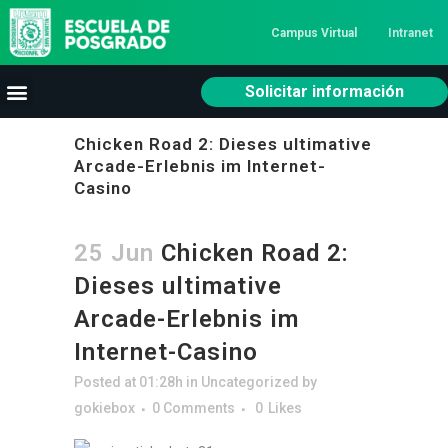
Campus Virtual
Intranet
Solicitar información
Chicken Road 2: Dieses ultimative
Arcade-Erlebnis im Internet-
Casino
25 Jun
Chicken Road 2:
Dieses ultimative
Arcade-Erlebnis im
Internet-Casino
Posted at 01:28h
in
Uncategorized
by
gokiebox
0 Comments
0
Likes