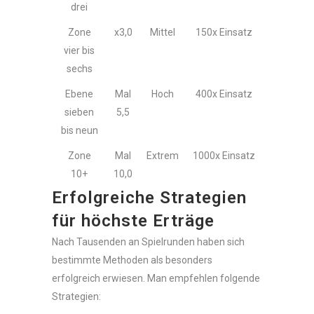
drei
Zone
x3,0
Mittel
150x Einsatz
vier bis
sechs
Ebene
Mal
Hoch
400x Einsatz
sieben
5,5
bis neun
Zone
Mal
Extrem
1000x Einsatz
10+
10,0
Erfolgreiche Strategien
für höchste Erträge
Nach Tausenden an Spielrunden haben sich
bestimmte Methoden als besonders
erfolgreich erwiesen. Man empfehlen folgende
Strategien: