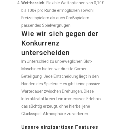
Wettbereich:
Flexible Wettoptionen von 0,10€
bis 100€ pro Runde ermöglichen sowohl
Freizeitspielern als auch Großspielern
passendes Spielvergnügen
Wie wir sich gegen der
Konkurrenz
unterscheiden
Im Unterschied zu unbeweglichen Slot-
Maschinen bieten wir direkte Gamer-
Beteiligung. Jede Entscheidung liegt in den
Händen des Spielers – es gibt keine passive
Wartedauer zwischen Drehungen. Diese
Interaktivität kreiert ein immersives Erlebnis,
das süchtig erzeugt, ohne hierbei jene
Glücksspiel-Atmosphäre zu verlieren.
Unsere einzigartigen Features