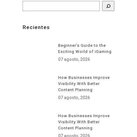
Recientes
Beginner’s Guide to the
Exciting World of iGaming
07 agosto, 2026
How Businesses Improve
Visibility With Better
Content Planning
07 agosto, 2026
How Businesses Improve
Visibility With Better
Content Planning
07 agosto, 2026