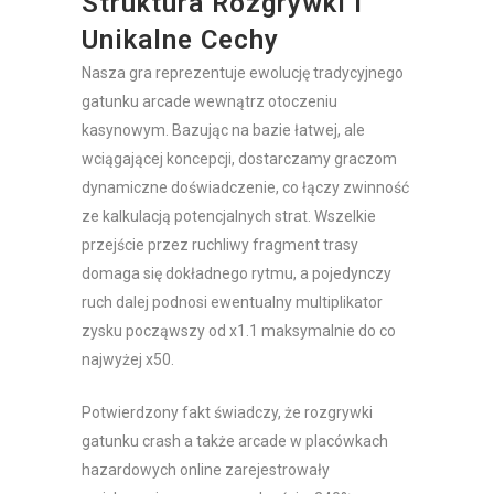
Struktura Rozgrywki i
Unikalne Cechy
Nasza gra reprezentuje ewolucję tradycyjnego
gatunku arcade wewnątrz otoczeniu
kasynowym. Bazując na bazie łatwej, ale
wciągającej koncepcji, dostarczamy graczom
dynamiczne doświadczenie, co łączy zwinność
ze kalkulacją potencjalnych strat. Wszelkie
przejście przez ruchliwy fragment trasy
domaga się dokładnego rytmu, a pojedynczy
ruch dalej podnosi ewentualny multiplikator
zysku począwszy od x1.1 maksymalnie do co
najwyżej x50.
Potwierdzony fakt świadczy, że rozgrywki
gatunku crash a także arcade w placówkach
hazardowych online zarejestrowały