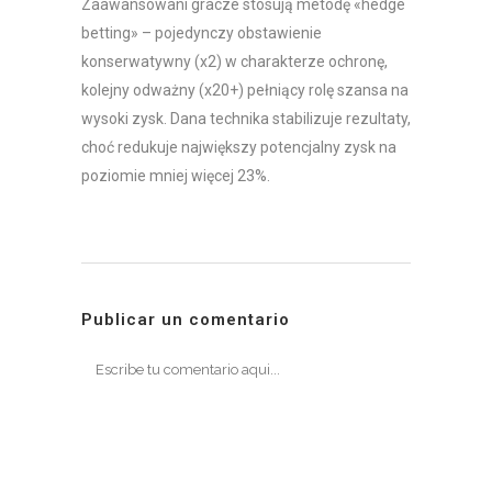
Zaawansowani gracze stosują metodę «hedge
betting» – pojedynczy obstawienie
konserwatywny (x2) w charakterze ochronę,
kolejny odważny (x20+) pełniący rolę szansa na
wysoki zysk. Dana technika stabilizuje rezultaty,
choć redukuje największy potencjalny zysk na
poziomie mniej więcej 23%.
Publicar un comentario