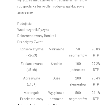
wyłącznie na bazie losie – badanie schematów
i gospodarka bankrollem odgrywają kluczową
znaczenie.
Podejście
Współczynnik Ryzyka
Rekomendowany Bankroll
Przeciętny Zwrot
Konserwatywna
Minimalne
50
96.8%
(x2-x3)
segmentów
RTP
Zbalansowana
Średnie
100
97.2%
(x5-x8)
jednostek
RTP
Agresywna
Duże
200
95.4%
(x15+)
elementów
RTP
Martingale
Wyjątkowo
500
94.1%
Przekształcony
poważne
segmentów
RTP