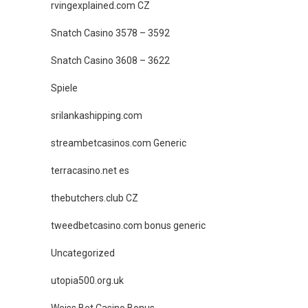
rvingexplained.com CZ
Snatch Casino 3578 – 3592
Snatch Casino 3608 – 3622
Spiele
srilankashipping.com
streambetcasinos.com Generic
terracasino.net es
thebutchers.club CZ
tweedbetcasino.com bonus generic
Uncategorized
utopia500.org.uk