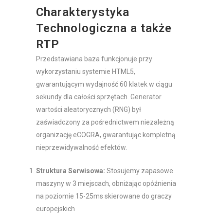
Charakterystyka
Technologiczna a także
RTP
Przedstawiana baza funkcjonuje przy
wykorzystaniu systemie HTML5,
gwarantującym wydajność 60 klatek w ciągu
sekundy dla całości sprzętach. Generator
wartości aleatorycznych (RNG) był
zaświadczony za pośrednictwem niezależną
organizację eCOGRA, gwarantując kompletną
nieprzewidywalność efektów.
Struktura Serwisowa:
Stosujemy zapasowe
maszyny w 3 miejscach, obniżając opóźnienia
na poziomie 15-25ms skierowane do graczy
europejskich