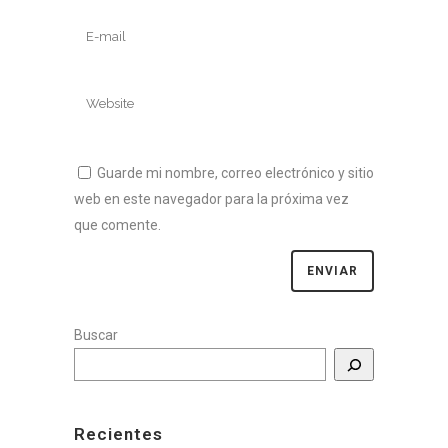
Guarde mi nombre, correo electrónico y sitio
web en este navegador para la próxima vez
que comente.
Buscar
Recientes