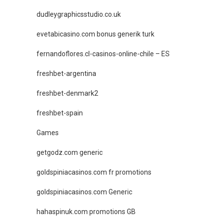
dudleygraphicsstudio.co.uk
evetabicasino.com bonus generik turk
fernandoflores.cl-casinos-online-chile – ES
freshbet-argentina
freshbet-denmark2
freshbet-spain
Games
getgodz.com generic
goldspiniacasinos.com fr promotions
goldspiniacasinos.com Generic
hahaspinuk.com promotions GB