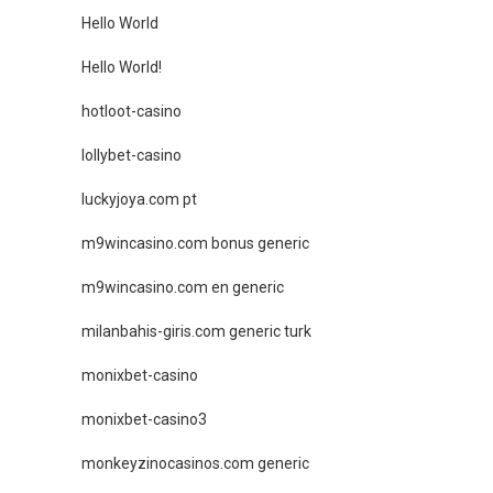
Hello World
Hello World!
hotloot-casino
lollybet-casino
luckyjoya.com pt
m9wincasino.com bonus generic
m9wincasino.com en generic
milanbahis-giris.com generic turk
monixbet-casino
monixbet-casino3
monkeyzinocasinos.com generic