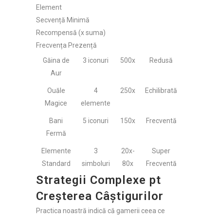
Element
Secvență Minimă
Recompensă (x suma)
Frecvența Prezență
Găina de
3 iconuri
500x
Redusă
Aur
Ouăle
4
250x
Echilibrată
Magice
elemente
Bani
5 iconuri
150x
Frecventă
Fermă
Elemente
3
20x-
Super
Standard
simboluri
80x
Frecventă
Strategii Complexe pt
Creșterea Câștigurilor
Practica noastră indică că gamerii ceea ce