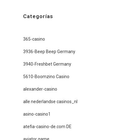
Categorías
365-casino
3936-Beep Beep Germany
3940-Freshbet Germany
5610-Boomzino Casino
alexander-casino
alle nederlandse casinos_nl
asino-casino1
atefia-casino-de.com DE
aviator game