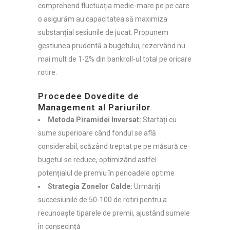
comprehend fluctuația medie-mare pe pe care
o asigurăm au capacitatea să maximiza
substanțial sesiunile de jucat. Propunem
gestiunea prudentă a bugetului, rezervând nu
mai mult de 1-2% din bankroll-ul total pe oricare
rotire.
Procedee Dovedite de
Management al Pariurilor
Metoda Piramidei Inversat:
Startați cu
sume superioare când fondul se află
considerabil, scăzând treptat pe pe măsură ce
bugetul se reduce, optimizând astfel
potențialul de premiu în perioadele optime
Strategia Zonelor Calde:
Urmăriți
succesiunile de 50-100 de rotiri pentru a
recunoaște tiparele de premii, ajustând sumele
în consecință