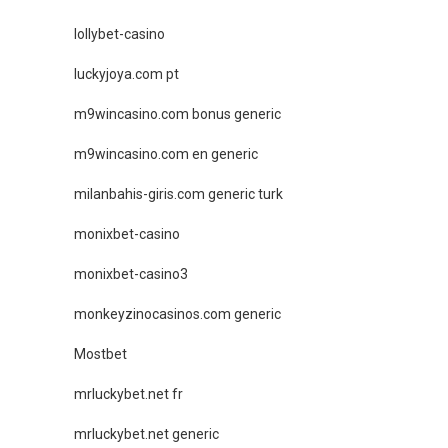
lollybet-casino
luckyjoya.com pt
m9wincasino.com bonus generic
m9wincasino.com en generic
milanbahis-giris.com generic turk
monixbet-casino
monixbet-casino3
monkeyzinocasinos.com generic
Mostbet
mrluckybet.net fr
mrluckybet.net generic