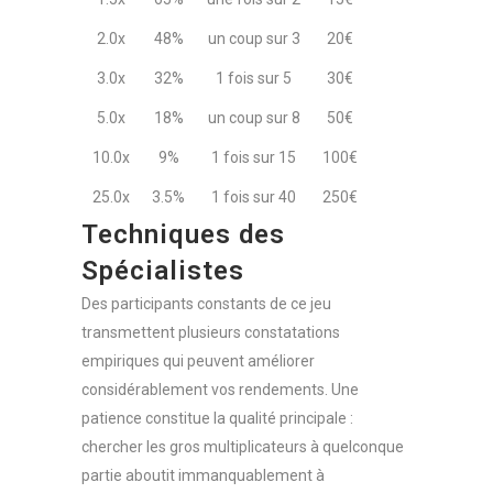
2.0x
48%
un coup sur 3
20€
3.0x
32%
1 fois sur 5
30€
5.0x
18%
un coup sur 8
50€
10.0x
9%
1 fois sur 15
100€
25.0x
3.5%
1 fois sur 40
250€
Techniques des
Spécialistes
Des participants constants de ce jeu
transmettent plusieurs constatations
empiriques qui peuvent améliorer
considérablement vos rendements. Une
patience constitue la qualité principale :
chercher les gros multiplicateurs à quelconque
partie aboutit immanquablement à