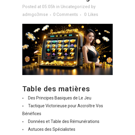
Posted at 05:05h
in
Uncategorized
by
admgo3mse
0 Comments
0
Likes
Table des matières
Des Principes Basiques de Le Jeu
Tactique Victorieuse pour Accroître Vos
Bénéfices
Données et Table des Rémunérations
Astuces des Spécialistes