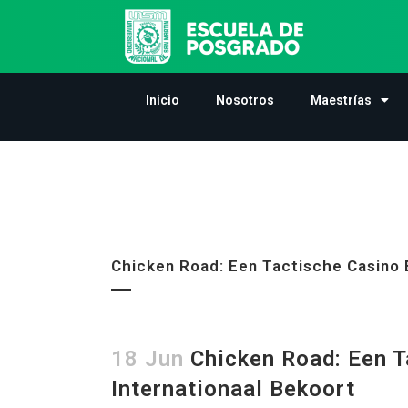
Inicio
Nosotros
Maestrías
Chicken Road: Een Tactische Casino 
18 Jun
Chicken Road: Een T
Internationaal Bekoort