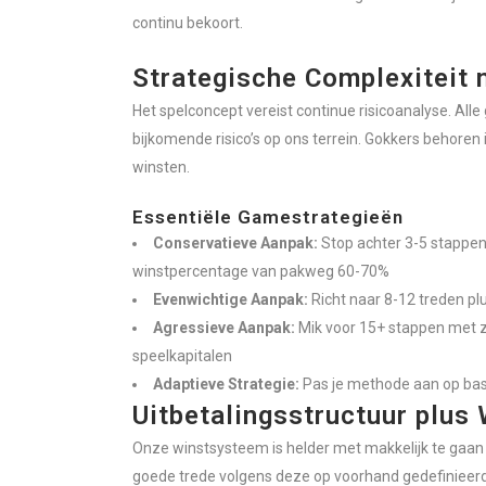
continu bekoort.
Strategische Complexiteit 
Het spelconcept vereist continue risicoanalyse. All
bijkomende risico’s op ons terrein. Gokkers behoren i
winsten.
Essentiële Gamestrategieën
Conservatieve Aanpak:
Stop achter 3-5 stappe
winstpercentage van pakweg 60-70%
Evenwichtige Aanpak:
Richt naar 8-12 treden pl
Agressieve Aanpak:
Mik voor 15+ stappen met z
speelkapitalen
Adaptieve Strategie:
Pas je methode aan op basis
Uitbetalingsstructuur plus
Onze winstsysteem is helder met makkelijk te gaan d
goede trede volgens deze op voorhand gedefinieerd