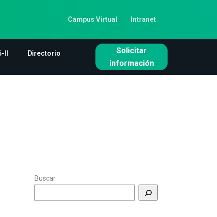
Campus Virtual
Intranet
Solicitar
-II
Directorio
información
Buscar