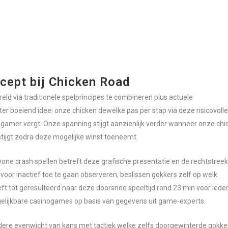
ncept bij Chicken Road
ld via traditionele spelprincipes te combineren plus actuele
er boeiend idee: onze chicken dewelke pas per stap via deze risicovolle
re gamer vergt. Onze spanning stijgt aanzienlijk verder wanneer onze chi
stijgt zodra deze mogelijke winst toeneemt.
wone crash spellen betreft deze grafische presentatie en de rechtstree
oor inactief toe te gaan observeren, beslissen gokkers zelf op welk
 tot geresulteerd naar deze doorsnee speeltijd rond 23 min voor iede
gelijkbare casinogames op basis van gegevens uit game-experts.
ere evenwicht van kans met tactiek welke zelfs doorgewinterde gokke