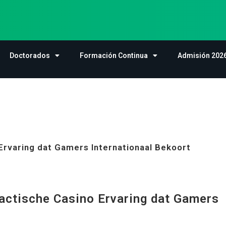
Doctorados
Formación Continua
Admisión 2026
Ervaring dat Gamers Internationaal Bekoort
actische Casino Ervaring dat Gamers