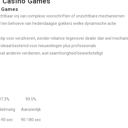
le Casino Games
e Games
k zichtbaar vrij van complexe voorschriften of onzichtbare mechanismen
 ten behoeve van hedendaagse gokkers welke dynamische actie
dstip voor verzilveren, zonder reliance tegenover dealer dan wel mecha
 ideaal bestemd voor nieuwelingen plus professionals
t anderen verdienen, wat saamhorigheid bewerkstelligt
97.3%
99.5%
delmatig
Aanzienlijk
-90 sec
90-180 sec