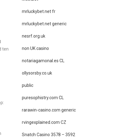
mrluckybet.net fr
mrluckybet.net generic
nesrf.org.uk
g
non UK casino
d ten
notariagamonal.es CL
ollysorsby.co.uk
public
puresophistry.com CL
op:
rarawin-casino.com generic
rvingexplained.com CZ
n
Snatch Casino 3578 – 3592