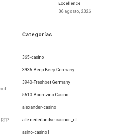
Excellence
06 agosto, 2026
Categorías
365-casino
3936-Beep Beep Germany
3940-Freshbet Germany
lauf
5610-Boomzino Casino
alexander-casino
alle nederlandse casinos_nl
e RTP
asino-casino1