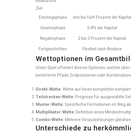
Risikostufe
Ziel
Einstiegsphase
drei bis fünf Prozent der Kapita
Gewinnphase
5-8% der Kapital
Negativphase
2 bis 3 Prozent der Kapital
Fortgeschritten
Flexibel nach Analyse
Wettoptionen im Gesamtbil
Unser Spiel offeriert diverse Optionen, welche übe
bestimmte Pfade, Endpositionen oder Kombination
Direkt-Wette:
Wette auf einen kompletten komplett
Teilstrecken-Wette:
Prognose für ausgewählte Se
Muster-Wette:
Spezifische Formationen im Weg a
Multiplikator-Wette:
Definition eines Mindestmultip
Combo-Wette:
Mehrere Voraussetzungen gleichzei
Unterschiede zu herkömmli