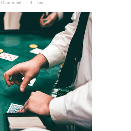
0 Comments
0
Likes