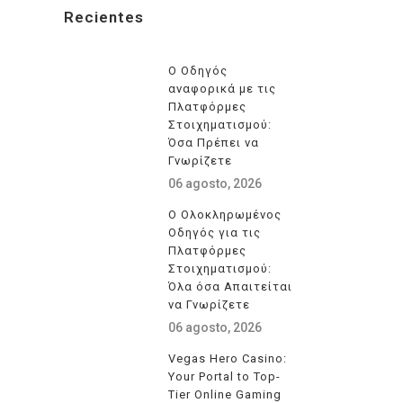
Recientes
Ο Οδηγός
αναφορικά με τις
Πλατφόρμες
Στοιχηματισμού:
Όσα Πρέπει να
Γνωρίζετε
06 agosto, 2026
Ο Ολοκληρωμένος
Οδηγός για τις
Πλατφόρμες
Στοιχηματισμού:
Όλα όσα Απαιτείται
να Γνωρίζετε
06 agosto, 2026
Vegas Hero Casino:
Your Portal to Top-
Tier Online Gaming