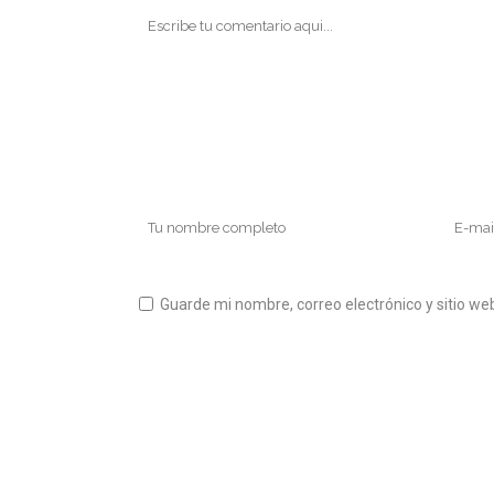
Guarde mi nombre, correo electrónico y sitio w