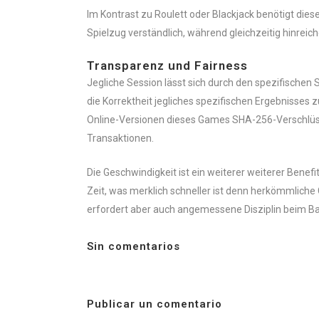
Im Kontrast zu Roulett oder Blackjack benötigt diese
Spielzug verständlich, während gleichzeitig hinreic
Transparenz und Fairness
Jegliche Session lässt sich durch den spezifischen 
die Korrektheit jegliches spezifischen Ergebnisses z
Online-Versionen dieses Games SHA-256-Verschlüss
Transaktionen.
Die Geschwindigkeit ist ein weiterer weiterer Benefi
Zeit, was merklich schneller ist denn herkömmliche 
erfordert aber auch angemessene Disziplin beim 
Sin comentarios
Publicar un comentario