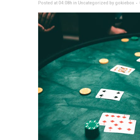
Posted at 04:08h
in
Uncategorized
by
gokiebox