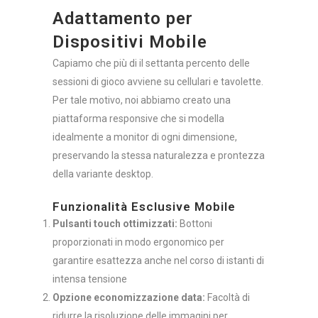
Adattamento per
Dispositivi Mobile
Capiamo che più di il settanta percento delle
sessioni di gioco avviene su cellulari e tavolette.
Per tale motivo, noi abbiamo creato una
piattaforma responsive che si modella
idealmente a monitor di ogni dimensione,
preservando la stessa naturalezza e prontezza
della variante desktop.
Funzionalità Esclusive Mobile
Pulsanti touch ottimizzati:
Bottoni
proporzionati in modo ergonomico per
garantire esattezza anche nel corso di istanti di
intensa tensione
Opzione economizzazione data:
Facoltà di
ridurre la risoluzione delle immagini per