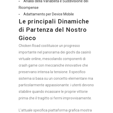
Analisi della Variabilità e Suddivisione dei
Ricompense
Adattamento per Device Mobile
Le principali Dinamiche
di Partenza del Nostro
Gioco
Chicken Road costituisce un progresso
importante nel panorama dei giochi da casinò
virtuale online, mescolando componenti di
crash game con meccaniche innovative che
preservano intensa la tensione. Il specifico
sistema si basa su un concetto elementare ma
particolarmente appassionante: i utenti devono
stabilire quando incassare le proprie vittorie
prima che il tragitto si fermi improvvisamente.
L’attuale specifica piattaforma grafica mostra