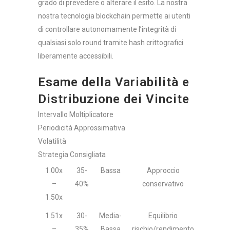
grado di prevedere o alterare il esito. La nostra
nostra tecnologia blockchain permette ai utenti
di controllare autonomamente l’integrità di
qualsiasi solo round tramite hash crittografici
liberamente accessibili.
Esame della Variabilità e
Distribuzione dei Vincite
Intervallo Moltiplicatore
Periodicità Approssimativa
Volatilità
Strategia Consigliata
1.00x
35-
Bassa
Approccio
–
40%
conservativo
1.50x
1.51x
30-
Media-
Equilibrio
–
35%
Bassa
rischio/rendimento