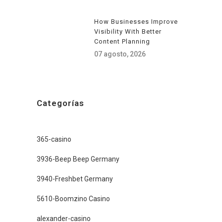
How Businesses Improve
Visibility With Better
Content Planning
07 agosto, 2026
Categorías
365-casino
3936-Beep Beep Germany
3940-Freshbet Germany
5610-Boomzino Casino
alexander-casino