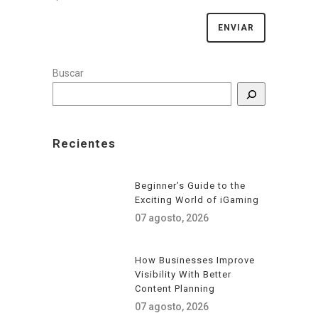
Buscar
Recientes
Beginner’s Guide to the
Exciting World of iGaming
07 agosto, 2026
How Businesses Improve
Visibility With Better
Content Planning
07 agosto, 2026