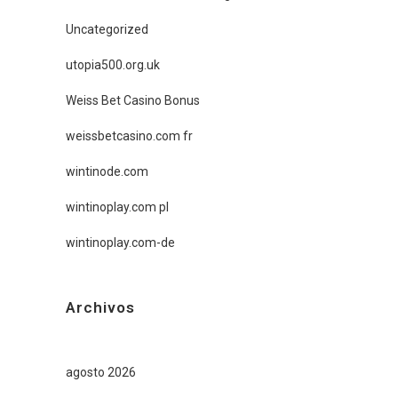
Uncategorized
utopia500.org.uk
Weiss Bet Casino Bonus
weissbetcasino.com fr
wintinode.com
wintinoplay.com pl
wintinoplay.com-de
Archivos
agosto 2026