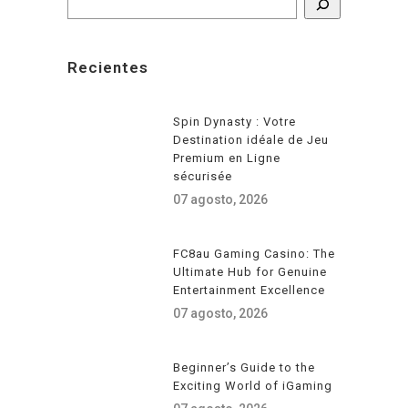
Recientes
Spin Dynasty : Votre
Destination idéale de Jeu
Premium en Ligne
sécurisée
07 agosto, 2026
FC8au Gaming Casino: The
Ultimate Hub for Genuine
Entertainment Excellence
07 agosto, 2026
Beginner’s Guide to the
Exciting World of iGaming