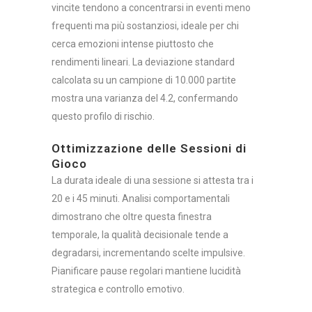
vincite tendono a concentrarsi in eventi meno
frequenti ma più sostanziosi, ideale per chi
cerca emozioni intense piuttosto che
rendimenti lineari. La deviazione standard
calcolata su un campione di 10.000 partite
mostra una varianza del 4.2, confermando
questo profilo di rischio.
Ottimizzazione delle Sessioni di
Gioco
La durata ideale di una sessione si attesta tra i
20 e i 45 minuti. Analisi comportamentali
dimostrano che oltre questa finestra
temporale, la qualità decisionale tende a
degradarsi, incrementando scelte impulsive.
Pianificare pause regolari mantiene lucidità
strategica e controllo emotivo.