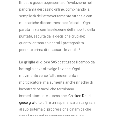
Il nostro gioco rappresenta un’evoluzione nel
panorama dei casinò online, combinando la
semplicità dell’attraversamento stradale con
meccaniche di scommessa sofisticate. Ogni
partita inizia con la selezione dell’importo della
puntata, seguita dalla decisione cruciale:
quanto lontano spingerai il protagonista
pennuto prima di incassare le vincite?
La
griglia di gioco 5×5
costituisce il campo da
battaglia dove si svolge l’azione. Ogni
movimento verso l’alto incrementa il
moltiplicatore, ma aumenta anche il rischio di
incontrare ostacoli che terminano
immediatamente la sessione.
Chicken Road
gioco gratuito
offre un’esperienza unica grazie
al suo sistema di progressione dinamica che