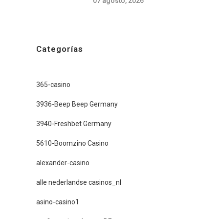
07 agosto, 2026
Categorías
365-casino
3936-Beep Beep Germany
3940-Freshbet Germany
5610-Boomzino Casino
alexander-casino
alle nederlandse casinos_nl
asino-casino1