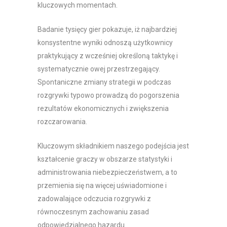
kluczowych momentach.
Badanie tysięcy gier pokazuje, iż najbardziej
konsystentne wyniki odnoszą użytkownicy
praktykujący z wcześniej określoną taktykę i
systematycznie owej przestrzegający.
Spontaniczne zmiany strategii w podczas
rozgrywki typowo prowadzą do pogorszenia
rezultatów ekonomicznych i zwiększenia
rozczarowania.
Kluczowym składnikiem naszego podejścia jest
kształcenie graczy w obszarze statystyki i
administrowania niebezpieczeństwem, a to
przemienia się na więcej uświadomione i
zadowalające odczucia rozgrywki z
równoczesnym zachowaniu zasad
odpowiedzialnego hazardu.