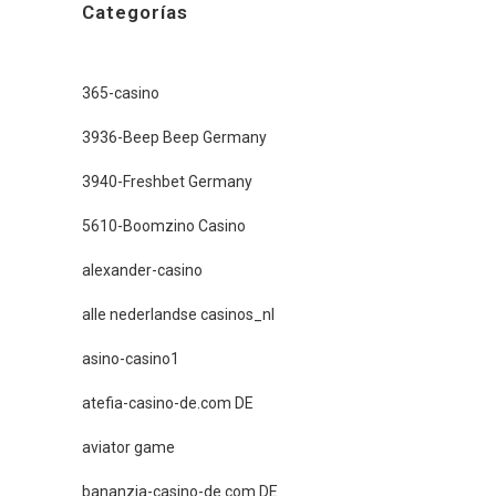
Categorías
365-casino
3936-Beep Beep Germany
3940-Freshbet Germany
5610-Boomzino Casino
alexander-casino
alle nederlandse casinos_nl
asino-casino1
atefia-casino-de.com DE
aviator game
bananzia-casino-de.com DE