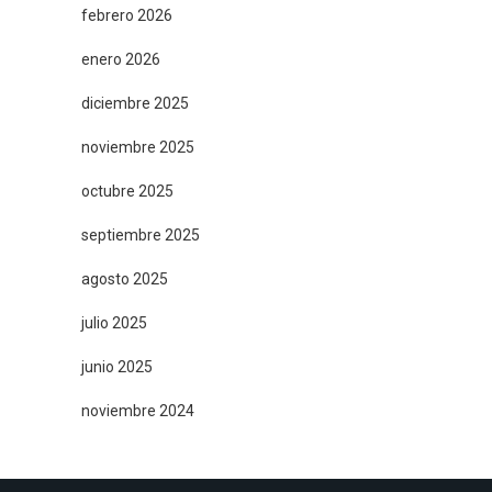
febrero 2026
enero 2026
diciembre 2025
noviembre 2025
octubre 2025
septiembre 2025
agosto 2025
julio 2025
junio 2025
noviembre 2024