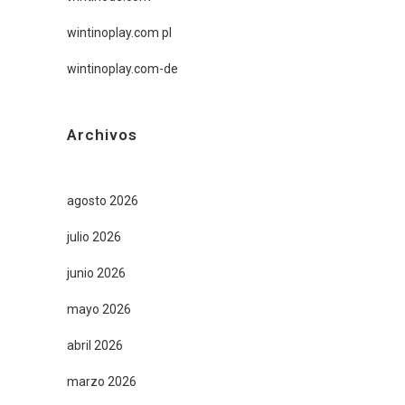
wintinoplay.com pl
wintinoplay.com-de
Archivos
agosto 2026
julio 2026
junio 2026
mayo 2026
abril 2026
marzo 2026