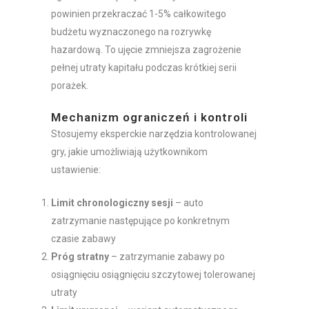
powinien przekraczać 1-5% całkowitego
budżetu wyznaczonego na rozrywkę
hazardową. To ujęcie zmniejsza zagrożenie
pełnej utraty kapitału podczas krótkiej serii
porażek.
Mechanizm ograniczeń i kontroli
Stosujemy eksperckie narzędzia kontrolowanej
gry, jakie umożliwiają użytkownikom
ustawienie:
Limit chronologiczny sesji
– auto
zatrzymanie następujące po konkretnym
czasie zabawy
Próg stratny
– zatrzymanie zabawy po
osiągnięciu osiągnięciu szczytowej tolerowanej
utraty