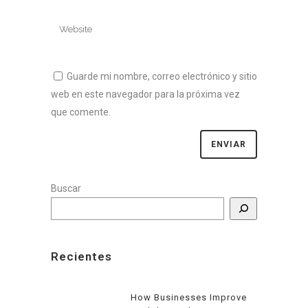
Guarde mi nombre, correo electrónico y sitio
web en este navegador para la próxima vez
que comente.
Buscar
Recientes
How Businesses Improve