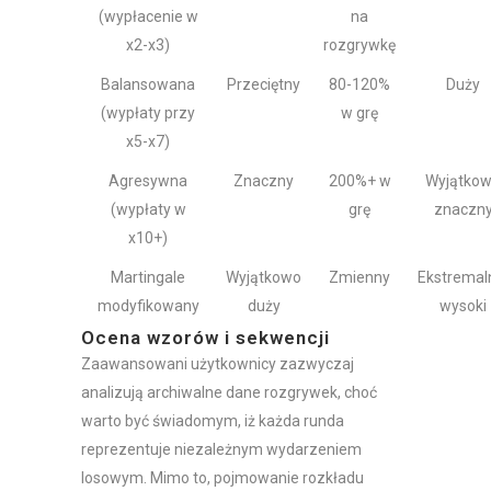
(wypłacenie w
na
x2-x3)
rozgrywkę
Balansowana
Przeciętny
80-120%
Duży
(wypłaty przy
w grę
x5-x7)
Agresywna
Znaczny
200%+ w
Wyjątko
(wypłaty w
grę
znaczn
x10+)
Martingale
Wyjątkowo
Zmienny
Ekstremal
modyfikowany
duży
wysoki
Ocena wzorów i sekwencji
Zaawansowani użytkownicy zazwyczaj
analizują archiwalne dane rozgrywek, choć
warto być świadomym, iż każda runda
reprezentuje niezależnym wydarzeniem
losowym. Mimo to, pojmowanie rozkładu