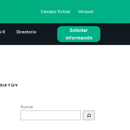
Campus Virtual
Intranet
Solicitar
-II
Directorio
información
Παικτών
Buscar
ο