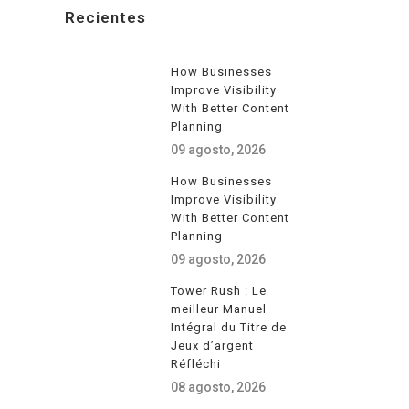
Recientes
How Businesses
Improve Visibility
With Better Content
Planning
09 agosto, 2026
How Businesses
Improve Visibility
With Better Content
Planning
09 agosto, 2026
Tower Rush : Le
meilleur Manuel
Intégral du Titre de
Jeux d’argent
Réfléchi
08 agosto, 2026