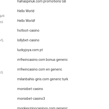
hahaspinuk.com promotions GB
Hello World
ημα
Hello World!
πό
hotloot-casino
λή,
lollybet-casino
luckyjoya.com pt
m9wincasino.com bonus generic
m9wincasino.com en generic
κή
milanbahis-giris.com generic turk
monixbet-casino
monixbet-casino3
monkeyzinocasinos.com generic