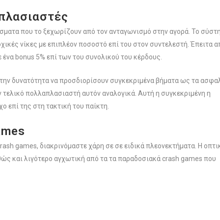
απλασιαστές
ρίσματα που το ξεχωρίζουν από τον ανταγωνισμό στην αγορά. Το σύστ
οχικές νίκες με επιπλέον ποσοστό επί του στον συντελεστή. Έπειτα α
 ένα bonus 5% επί των του συνολικού του κέρδους.
 την δυνατότητα να προσδιορίσουν συγκεκριμένα βήματα ως τα ασφα
 τελικό πολλαπλασιαστή αυτόν αναλογικά. Αυτή η συγκεκριμένη η
ο επί της στη τακτική του παίκτη.
ames
rash games, διακρινόμαστε χάρη σε σε ειδικά πλεονεκτήματα. Η οπτι
αθώς και λιγότερο αγχωτική από τα τα παραδοσιακά crash games που