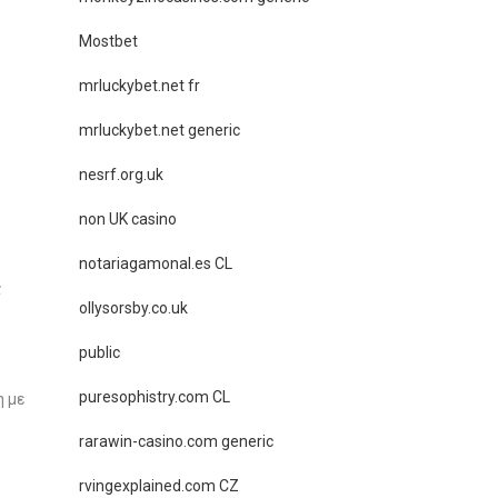
Mostbet
mrluckybet.net fr
mrluckybet.net generic
nesrf.org.uk
non UK casino
notariagamonal.es CL
ς
ollysorsby.co.uk
public
puresophistry.com CL
η με
rarawin-casino.com generic
rvingexplained.com CZ