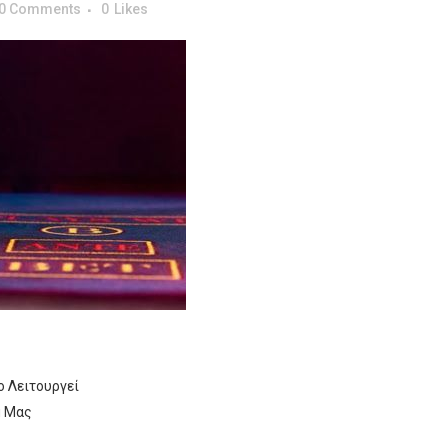
0 Comments
0
Likes
ο Λειτουργεί
μ Μας