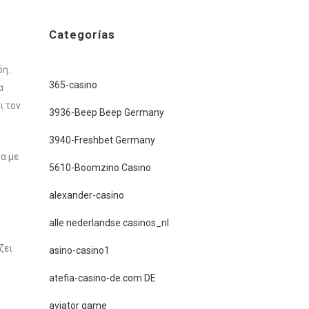
Categorías
δη.
365-casino
α
ι τον
3936-Beep Beep Germany
3940-Freshbet Germany
να με
5610-Boomzino Casino
alexander-casino
alle nederlandse casinos_nl
ζει
asino-casino1
atefia-casino-de.com DE
aviator game