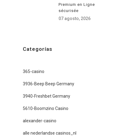
Premium en Ligne
sécurisée
07 agosto, 2026
Categorías
365-casino
3936-Beep Beep Germany
3940-Freshbet Germany
5610-Boomzino Casino
alexander-casino
alle nederlandse casinos_nl