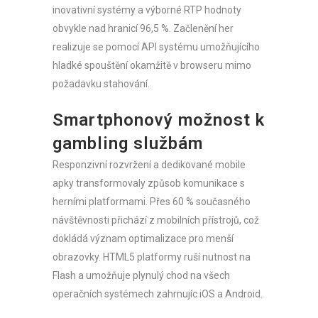
inovativní systémy a výborné RTP hodnoty
obvykle nad hranicí 96,5 %. Začlenění her
realizuje se pomocí API systému umožňujícího
hladké spouštění okamžitě v browseru mimo
požadavku stahování.
Smartphonový možnost k
gambling službám
Responzivní rozvržení a dedikované mobile
apky transformovaly způsob komunikace s
herními platformami. Přes 60 % současného
návštěvnosti přichází z mobilních přístrojů, což
dokládá význam optimalizace pro menší
obrazovky. HTML5 platformy ruší nutnost na
Flash a umožňuje plynulý chod na všech
operačních systémech zahrnujíc iOS a Android.