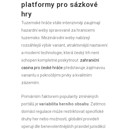
platformy pro sázkové
hry
Tuzemské hráče stále intenzivněji zaujímají
hazardní weby spravované za hranicemi
tuzemsko. Mezinárodní weby nabízejí
rozsáhlejší výběr variant, atraktivnější nastavení
a moderní technologie, která český trh není
schopen kompletně poskytnout.
zahraniční
casina pro české hráče
představuje zajímavou
variantu s pokročilými prvky a kvalitním
zázemím.
Primárním faktorem popularity zmíněných
portálů je
variabilita herního obsahu
. Zatímco
domácí regulace může restriktovat specifické
druhy her nebo možností, globální provideři
operují dle benevolentnějších pravidel jurisdikcí