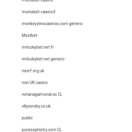
monixbet-casino3
monkeyzinocasinos.com generic
Mostbet
mrluckybet.net fr
mrluckybet.net generic
nesrf.org.uk
non UK casino
notariagamonal.es CL
ollysorsby.co.uk
public
puresophistry.com CL