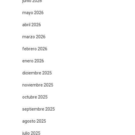
junio 2026
mayo 2026
abril 2026
marzo 2026
febrero 2026
enero 2026
diciembre 2025
noviembre 2025
octubre 2025
septiembre 2025
agosto 2025
julio 2025