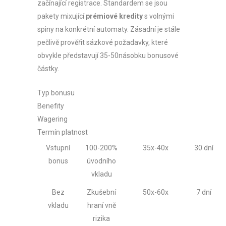
začínající registrace. Standardem se jsou
pakety mixující
prémiové kredity
s volnými
spiny na konkrétní automaty. Zásadní je stále
pečlivě prověřit sázkové požadavky, které
obvykle představují 35-50násobku bonusové
částky.
Typ bonusu
Benefity
Wagering
Termín platnost
Vstupní
100-200%
35x-40x
30 dní
bonus
úvodního
vkladu
Bez
Zkušební
50x-60x
7 dní
vkladu
hraní vně
rizika