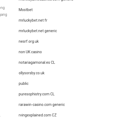
eng
Mostbet
dgang
mrluckybet.net fr
mrluckybet.net generic
nesrf.org.uk
non UK casino
notariagamonal.es CL
ollysorsby.co.uk
public
puresophistry.com CL
rarawin-casino.com generic
rvingexplained.com CZ
r