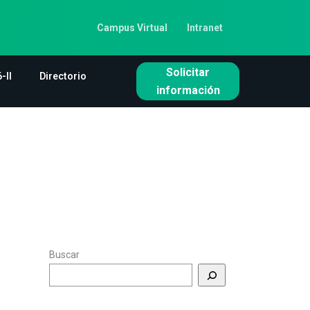
Campus Virtual
Intranet
Solicitar
-II
Directorio
información
Buscar