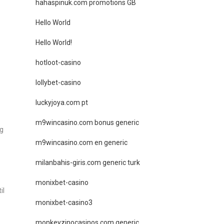
hahaspinuk.com promotions GB
Hello World
Hello World!
hotloot-casino
lollybet-casino
luckyjoya.com pt
m9wincasino.com bonus generic
og
m9wincasino.com en generic
milanbahis-giris.com generic turk
monixbet-casino
il
monixbet-casino3
monkeyzinocasinos.com generic