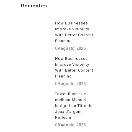
Recientes
How Businesses
Improve Visibility
With Better Content
Planning
09 agosto, 2026
How Businesses
Improve Visibility
With Better Content
Planning
09 agosto, 2026
Tower Rush : Le
meilleur Manuel
Intégral du Titre de
Jeux d’argent
Réfléchi
08 agosto, 2026