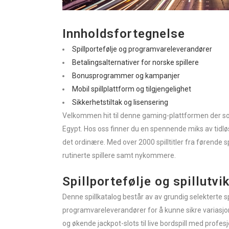
Innholdsfortegnelse
Spillportefølje og programvareleverandører
Betalingsalternativer for norske spillere
Bonusprogrammer og kampanjer
Mobil spillplattform og tilgjengelighet
Sikkerhetstiltak og lisensering
Velkommen hit til denne gaming-plattformen der som 
Egypt. Hos oss finner du en spennende miks av tidlø
det ordinære. Med over 2000 spilltitler fra førende sp
rutinerte spillere samt nykommere.
Spillportefølje og spillutvi
Denne spillkatalog består av av grundig selekterte s
programvareleverandører for å kunne sikre variasjon 
og økende jackpot-slots til live bordspill med profesj