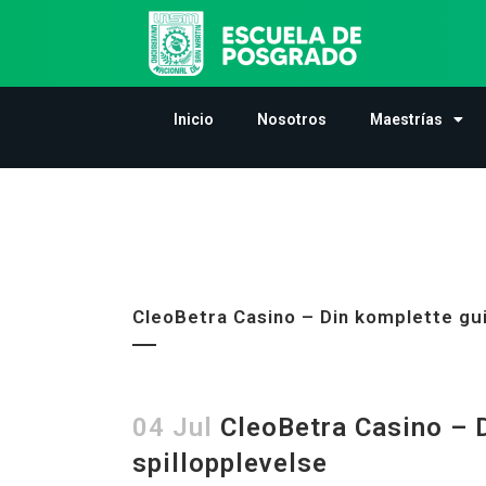
Inicio
Nosotros
Maestrías
CleoBetra Casino – Din komplette guid
04 Jul
CleoBetra Casino – D
spillopplevelse