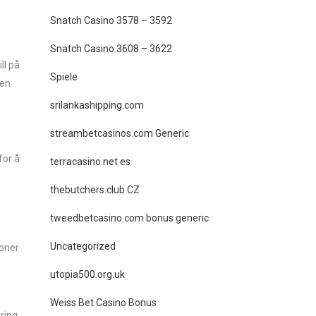
Snatch Casino 3578 – 3592
Snatch Casino 3608 – 3622
ll på
Spiele
ken
srilankashipping.com
streambetcasinos.com Generic
for å
terracasino.net es
thebutchers.club CZ
tweedbetcasino.com bonus generic
e
Uncategorized
joner
utopia500.org.uk
Weiss Bet Casino Bonus
ering