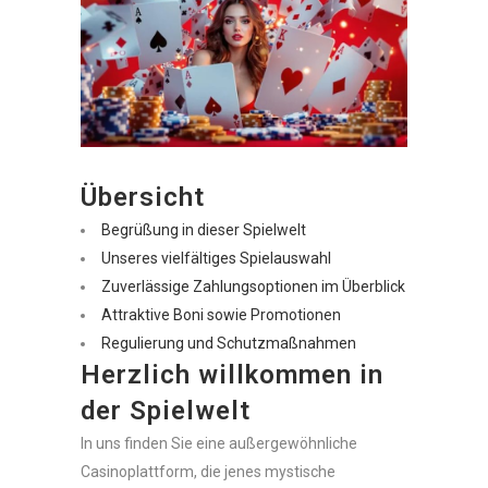
Übersicht
Begrüßung in dieser Spielwelt
Unseres vielfältiges Spielauswahl
Zuverlässige Zahlungsoptionen im Überblick
Attraktive Boni sowie Promotionen
Regulierung und Schutzmaßnahmen
Herzlich willkommen in
der Spielwelt
In uns finden Sie eine außergewöhnliche
Casinoplattform, die jenes mystische