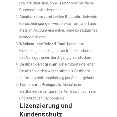
real erfüllbar sind, ohne unmögliche 50-fache
Durchspielanforderungen
Absolut keine versteckten Klauseln:
Jedwede
Bonusbedingungen werden klar formuliert und
stets im Account einsehbar, ohne kompliziertes
Kleingedrucktes
Wöchentliche Reload-Boni:
Konstante
Einzahlungsboni zugunsten treue Kunden, die
das Spielguthaben durchgängig aufstocken
Cashback-Programm:
Ein Prozentsatz jener
Einsätze werden wöchentlich als Cashback
zurückgezahlt, unabhängig per Spielergebnis
Turniere mit Preispools:
Monatliche
Wettbewerbe per garantierten Gewinnsummen
und lukrativen Sachpreisen
Lizenzierung und
Kundenschutz