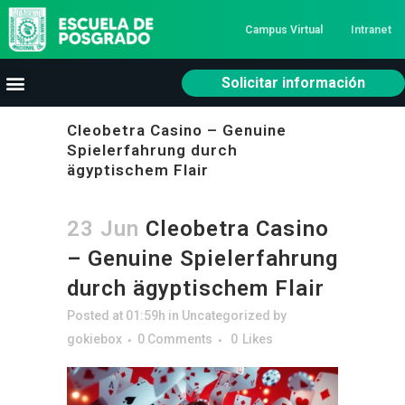
Campus Virtual
Intranet
Solicitar información
Cleobetra Casino – Genuine
Spielerfahrung durch
ägyptischem Flair
23 Jun
Cleobetra Casino
– Genuine Spielerfahrung
durch ägyptischem Flair
Posted at 01:59h
in
Uncategorized
by
gokiebox
0 Comments
0
Likes