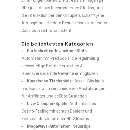
Erfahrungen bieten. Die Streams erfolgen per
HD-Qualität aus hochmodernen Studios, und
die Interaktion per den Croupiers schafft jene
Atmosphäre, die dem Besuch eines stationären
Casinos in nichts nachsteht.
Die beliebtesten Kategorien
Fortschreitende Jackpot-Slots:
Automaten mit Preispools, die regelmäßig
sechsstellige Beträge erreichen &
lebensverändernde Gewinne ermöglichen
Klassische Tischspiele:
Kessel, Blackjack
und Baccarat in verschiedenen Ausführungen
für Anfänger und geübte Strategen
Live-Croupier-Spiele:
Authentisches
Casino-Feeling mit echten Dealern und
Echtzeitinteraktion über HD-Streams
Megaways-Automaten:
Neuartige