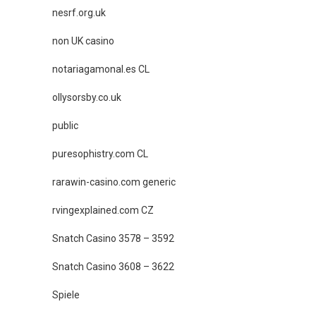
nesrf.org.uk
non UK casino
notariagamonal.es CL
ollysorsby.co.uk
public
puresophistry.com CL
rarawin-casino.com generic
rvingexplained.com CZ
Snatch Casino 3578 – 3592
Snatch Casino 3608 – 3622
Spiele