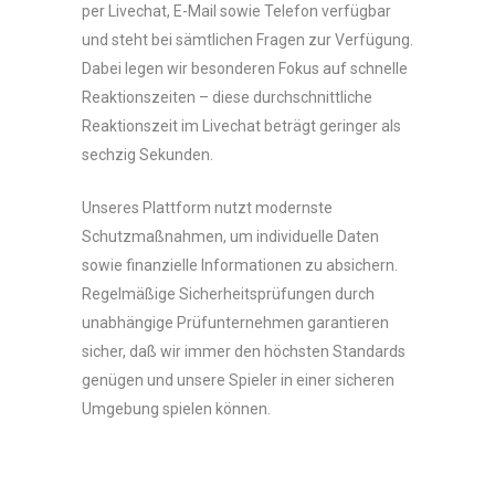
per Livechat, E-Mail sowie Telefon verfügbar
und steht bei sämtlichen Fragen zur Verfügung.
Dabei legen wir besonderen Fokus auf schnelle
Reaktionszeiten – diese durchschnittliche
Reaktionszeit im Livechat beträgt geringer als
sechzig Sekunden.
Unseres Plattform nutzt modernste
Schutzmaßnahmen, um individuelle Daten
sowie finanzielle Informationen zu absichern.
Regelmäßige Sicherheitsprüfungen durch
unabhängige Prüfunternehmen garantieren
sicher, daß wir immer den höchsten Standards
genügen und unsere Spieler in einer sicheren
Umgebung spielen können.