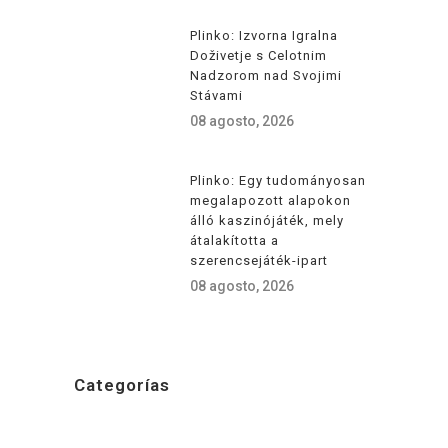
Plinko: Izvorna Igralna
Doživetje s Celotnim
Nadzorom nad Svojimi
Stávami
08 agosto, 2026
Plinko: Egy tudományosan
megalapozott alapokon
álló kaszinójáték, mely
átalakította a
szerencsejáték-ipart
08 agosto, 2026
Categorías