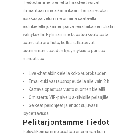
Tiedostamme, sen että haasteet voivat
ilmaantua minä aikana ikään. Tämän vuoksi
asiakaspalvelumme on aina saatavilla
äidinkielellä jokainen päivä reaaliaikaisen chatin
välityksellä. Ryhmämme koostuu koulutusta
saaneista proffista, ketkä ratkaisevat
suurimman osuuden kysymyksistä parissa
minuutissa.
Live-chat äidinkielellä koko vuorokauden
Email-tuki vastausnopeudella alle vain 2 h
Kattava opastussivusto suomen kielellä
Omistettu VIP-palvelu aktiivisille pelaajille
Selkeät peliohjeet ja ehdot sujuvasti
löydettävissä
Pelitarjontamme Tiedot
Pelivalikoimamme sisältää enemmän kuin