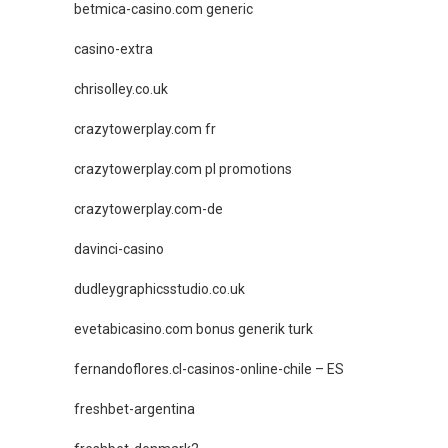
betmica-casino.com generic
casino-extra
chrisolley.co.uk
crazytowerplay.com fr
crazytowerplay.com pl promotions
crazytowerplay.com-de
davinci-casino
dudleygraphicsstudio.co.uk
evetabicasino.com bonus generik turk
fernandoflores.cl-casinos-online-chile – ES
freshbet-argentina