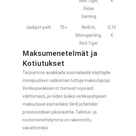
Red Tiger,
€
Relax
Gaming
Jackpot-pelit
75+
NetEnt,
0,10
Microgaming,
€
Red Tiger
Maksumenetelmät ja
Kotiutukset
Tarjoamme asiakkaille suomalaisille käyttäjille
monipuolisen valikoiman tuttuja maksutapoja.
Verkkopankkisiirrot toimivat nopeasti
välittömästi, ja niiden lisäksi verkkopohjaiset
maksutavat esimerkiksi Skrill ja Neteller
prosessoidaan pikavauhtia. Talletus- ja
nostomenettelymme on rakennettu
vaivattomiksi.