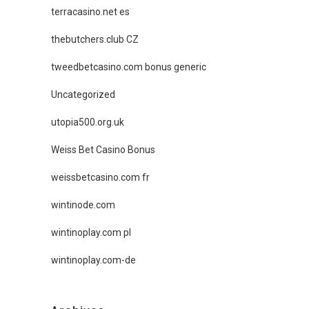
terracasino.net es
thebutchers.club CZ
tweedbetcasino.com bonus generic
Uncategorized
utopia500.org.uk
Weiss Bet Casino Bonus
weissbetcasino.com fr
wintinode.com
wintinoplay.com pl
wintinoplay.com-de