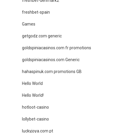
freshbet-denmark2
freshbet-spain
Games
getgodz.com generic
goldspiniacasinos.com fr promotions
goldspiniacasinos.com Generic
hahaspinuk.com promotions GB
Hello World
Hello World!
hotloot-casino
lollybet-casino
luckyjoya.com pt