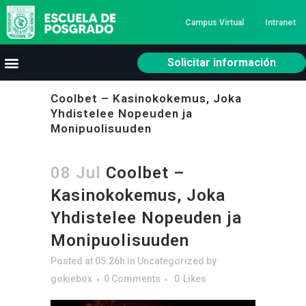
Campus Virtual
Intranet
Solicitar información
Coolbet – Kasinokokemus, Joka
Yhdistelee Nopeuden ja
Monipuolisuuden
08 Jul
Coolbet –
Kasinokokemus, Joka
Yhdistelee Nopeuden ja
Monipuolisuuden
Posted at 05:26h
in
Uncategorized
by
gokiebox
0 Comments
0
Likes