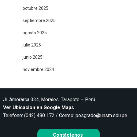
octubre 2025
septiembre 2025
agosto 2025
julio 2025
junio 2025
noviembre 2024
Jr. Amorarca 334, Morales, Tarapoto – Perú
Ver Ubicacion en Google Maps
Telefono: (042) 480 172 / Correo:
posgrado@unsm.edu.pe
Contáctenos