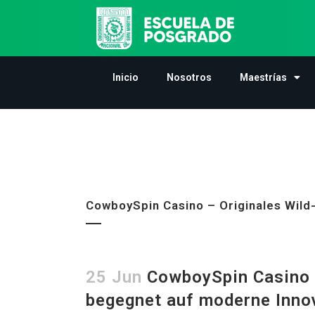
Inicio
Nosotros
Maestrías
CowboySpin Casino – Originales Wil
25 Jun
CowboySpin Casino 
begegnet auf moderne Inno