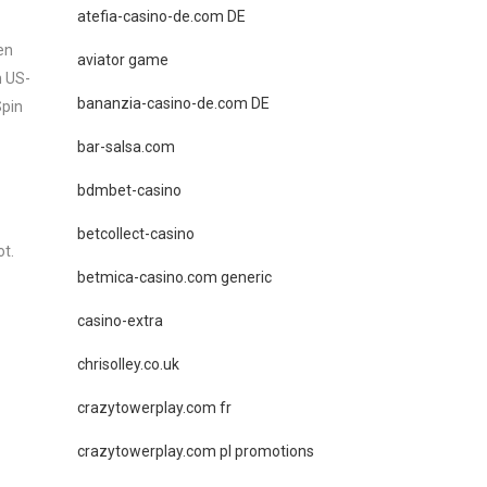
atefia-casino-de.com DE
en
aviator game
n US-
bananzia-casino-de.com DE
Spin
bar-salsa.com
bdmbet-casino
betcollect-casino
ot.
betmica-casino.com generic
casino-extra
chrisolley.co.uk
crazytowerplay.com fr
crazytowerplay.com pl promotions