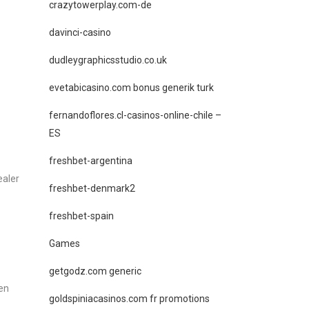
crazytowerplay.com-de
davinci-casino
dudleygraphicsstudio.co.uk
evetabicasino.com bonus generik turk
fernandoflores.cl-casinos-online-chile –
ES
freshbet-argentina
ealer
freshbet-denmark2
freshbet-spain
Games
getgodz.com generic
en
goldspiniacasinos.com fr promotions