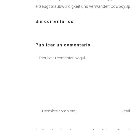
erzeugt Glaubwürdigkeit und verwandelt CowboySpi
Sin comentarios
Publicar un comentario