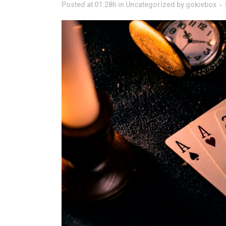
Posted at 01:28h
in
Uncategorized
by
gokiebox