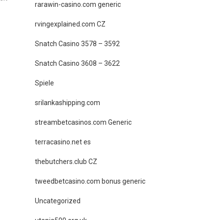
rarawin-casino.com generic
rvingexplained.com CZ
Snatch Casino 3578 – 3592
Snatch Casino 3608 – 3622
Spiele
srilankashipping.com
streambetcasinos.com Generic
terracasino.net es
thebutchers.club CZ
tweedbetcasino.com bonus generic
Uncategorized