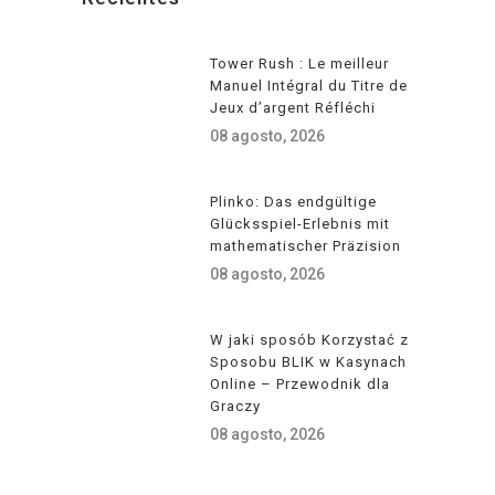
Tower Rush : Le meilleur
Manuel Intégral du Titre de
Jeux d’argent Réfléchi
08 agosto, 2026
Plinko: Das endgültige
Glücksspiel-Erlebnis mit
mathematischer Präzision
08 agosto, 2026
W jaki sposób Korzystać z
Sposobu BLIK w Kasynach
Online – Przewodnik dla
Graczy
08 agosto, 2026