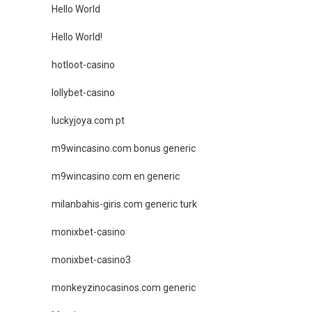
Hello World
Hello World!
hotloot-casino
lollybet-casino
luckyjoya.com pt
m9wincasino.com bonus generic
m9wincasino.com en generic
milanbahis-giris.com generic turk
monixbet-casino
monixbet-casino3
monkeyzinocasinos.com generic