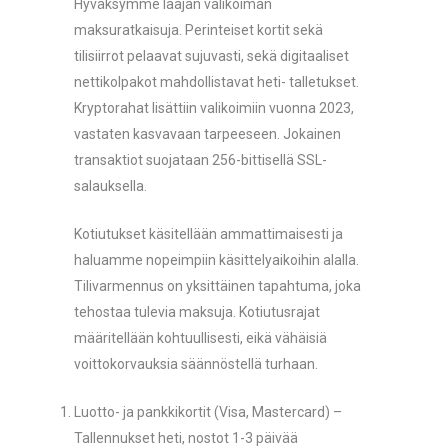
Hyväksymme laajan valikoiman
maksuratkaisuja. Perinteiset kortit sekä
tilisiirrot pelaavat sujuvasti, sekä digitaaliset
nettikolpakot mahdollistavat heti- talletukset.
Kryptorahat lisättiin valikoimiin vuonna 2023,
vastaten kasvavaan tarpeeseen. Jokainen
transaktiot suojataan 256-bittisellä SSL-
salauksella.
Kotiutukset käsitellään ammattimaisesti ja
haluamme nopeimpiin käsittelyaikoihin alalla.
Tilivarmennus on yksittäinen tapahtuma, joka
tehostaa tulevia maksuja. Kotiutusrajat
määritellään kohtuullisesti, eikä vähäisiä
voittokorvauksia säännöstellä turhaan.
Luotto- ja pankkikortit (Visa, Mastercard) –
Tallennukset heti, nostot 1-3 päivää