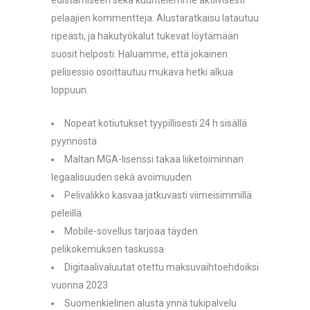
edistämiseen sekä kuuntelemme aktiivisesti
pelaajien kommentteja. Alustaratkaisu latautuu
ripeästi, ja hakutyökalut tukevat löytämään
suosit helposti. Haluamme, että jokainen
pelisessio osoittautuu mukava hetki alkua
loppuun.
Nopeat kotiutukset tyypillisesti 24 h sisällä
pyynnöstä
Maltan MGA-lisenssi takaa liiketoiminnan
legaalisuuden sekä avoimuuden
Pelivalikko kasvaa jatkuvasti viimeisimmillä
peleillä
Mobile-sovellus tarjoaa täyden
pelikokemuksen taskussa
Digitaalivaluutat otettu maksuvaihtoehdoiksi
vuonna 2023
Suomenkielinen alusta ynnä tukipalvelu