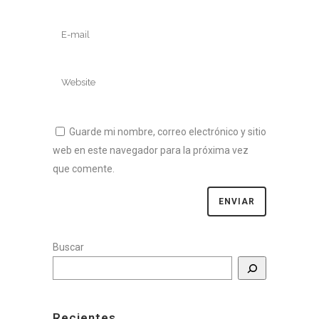
Guarde mi nombre, correo electrónico y sitio
web en este navegador para la próxima vez
que comente.
Buscar
Recientes