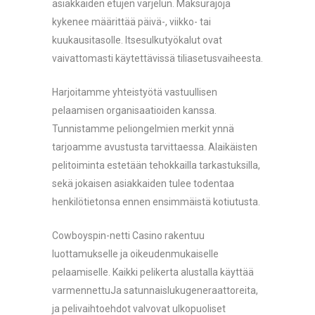
asiakkaiden etujen varjelun. Maksurajoja
kykenee määrittää päivä-, viikko- tai
kuukausitasolle. Itsesulkutyökalut ovat
vaivattomasti käytettävissä tiliasetusvaiheesta.
Harjoitamme yhteistyötä vastuullisen
pelaamisen organisaatioiden kanssa.
Tunnistamme peliongelmien merkit ynnä
tarjoamme avustusta tarvittaessa. Alaikäisten
pelitoiminta estetään tehokkailla tarkastuksilla,
sekä jokaisen asiakkaiden tulee todentaa
henkilötietonsa ennen ensimmäistä kotiutusta.
Cowboyspin-netti Casino rakentuu
luottamukselle ja oikeudenmukaiselle
pelaamiselle. Kaikki pelikerta alustalla käyttää
varmennettuJa satunnaislukugeneraattoreita,
ja pelivaihtoehdot valvovat ulkopuoliset