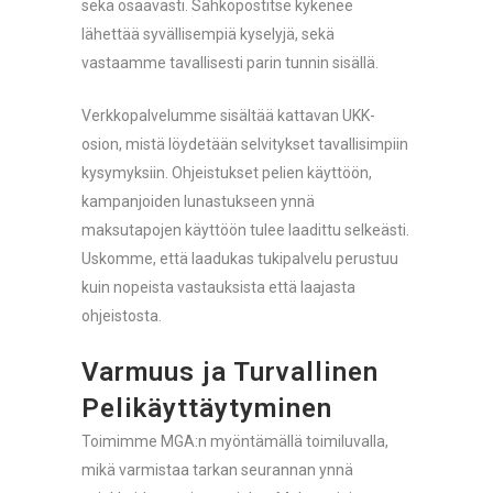
sekä osaavasti. Sähköpostitse kykenee
lähettää syvällisempiä kyselyjä, sekä
vastaamme tavallisesti parin tunnin sisällä.
Verkkopalvelumme sisältää kattavan UKK-
osion, mistä löydetään selvitykset tavallisimpiin
kysymyksiin. Ohjeistukset pelien käyttöön,
kampanjoiden lunastukseen ynnä
maksutapojen käyttöön tulee laadittu selkeästi.
Uskomme, että laadukas tukipalvelu perustuu
kuin nopeista vastauksista että laajasta
ohjeistosta.
Varmuus ja Turvallinen
Pelikäyttäytyminen
Toimimme MGA:n myöntämällä toimiluvalla,
mikä varmistaa tarkan seurannan ynnä