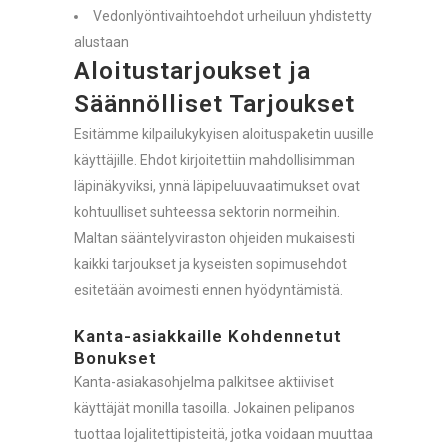
Vedonlyöntivaihtoehdot urheiluun yhdistetty
alustaan
Aloitustarjoukset ja
Säännölliset Tarjoukset
Esitämme kilpailukykyisen aloituspaketin uusille
käyttäjille. Ehdot kirjoitettiin mahdollisimman
läpinäkyviksi, ynnä läpipeluuvaatimukset ovat
kohtuulliset suhteessa sektorin normeihin.
Maltan sääntelyviraston ohjeiden mukaisesti
kaikki tarjoukset ja kyseisten sopimusehdot
esitetään avoimesti ennen hyödyntämistä.
Kanta-asiakkaille Kohdennetut
Bonukset
Kanta-asiakasohjelma palkitsee aktiiviset
käyttäjät monilla tasoilla. Jokainen pelipanos
tuottaa lojalitettipisteitä, jotka voidaan muuttaa