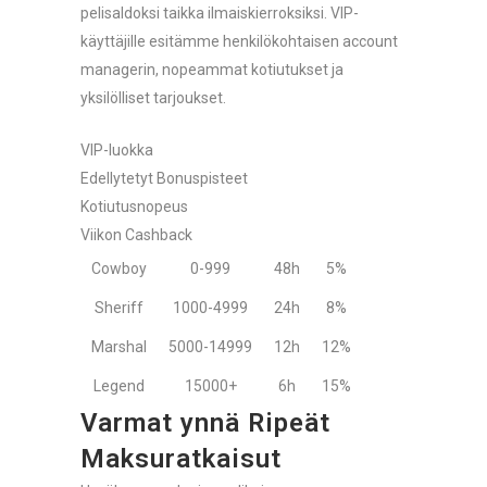
pelisaldoksi taikka ilmaiskierroksiksi. VIP-
käyttäjille esitämme henkilökohtaisen account
managerin, nopeammat kotiutukset ja
yksilölliset tarjoukset.
VIP-luokka
Edellytetyt Bonuspisteet
Kotiutusnopeus
Viikon Cashback
Cowboy
0-999
48h
5%
Sheriff
1000-4999
24h
8%
Marshal
5000-14999
12h
12%
Legend
15000+
6h
15%
Varmat ynnä Ripeät
Maksuratkaisut