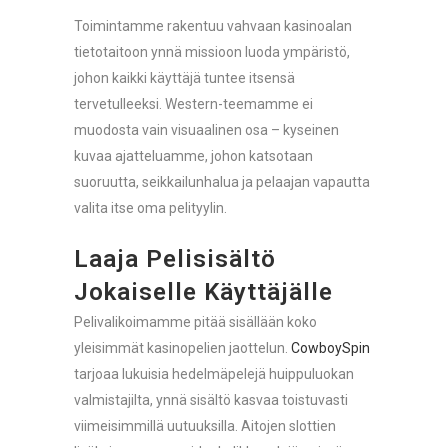
Toimintamme rakentuu vahvaan kasinoalan
tietotaitoon ynnä missioon luoda ympäristö,
johon kaikki käyttäjä tuntee itsensä
tervetulleeksi. Western-teemamme ei
muodosta vain visuaalinen osa – kyseinen
kuvaa ajatteluamme, johon katsotaan
suoruutta, seikkailunhalua ja pelaajan vapautta
valita itse oma pelityylin.
Laaja Pelisisältö
Jokaiselle Käyttäjälle
Pelivalikoimamme pitää sisällään koko
yleisimmät kasinopelien jaottelun.
CowboySpin
tarjoaa lukuisia hedelmäpelejä huippuluokan
valmistajilta, ynnä sisältö kasvaa toistuvasti
viimeisimmillä uutuuksilla. Aitojen slottien