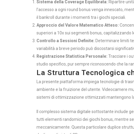
Sistema della Coverage Equilibrata:
Ripartire uni
l’accesso a ogni round bonus venga innescato, men
il bankroll durante i momenti tra i giochi speciali.
Approccio del Valore Matematico Atteso:
Concent
superiori a 10x sui segmenti bonus, capitalizzando l
Controllo a Sessioni Definite:
Determinare limiti te
variabilità a breve periodo può discostarsi signific
Registrazione Statistica Personale:
Tracciare i ou
studio specifico, pur sempre riconoscendo che la rand
La Struttura Tecnologica c
La presente piattaforma impiega tecnologie di trasm
ambiente e la fruizione del utente. Videocamere mul
sistemi di ottimizzazione ottimizzati mantengono la
Il complesso sistema digitale sottostante include gen
tutti elementi randomici dei giochi bonus, mentre senso
meccanicamente. Questa particolare duplice struttura 