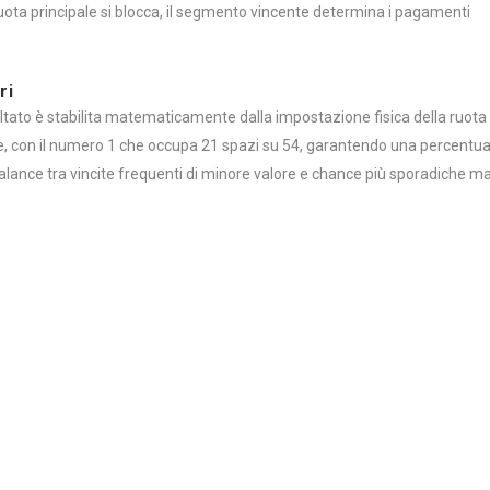
ruota principale si blocca, il segmento vincente determina i pagamenti
ri
ltato è stabilita matematicamente dalla impostazione fisica della ruota
one, con il numero 1 che occupa 21 spazi su 54, garantendo una percentua
lance tra vincite frequenti di minore valore e chance più sporadiche m