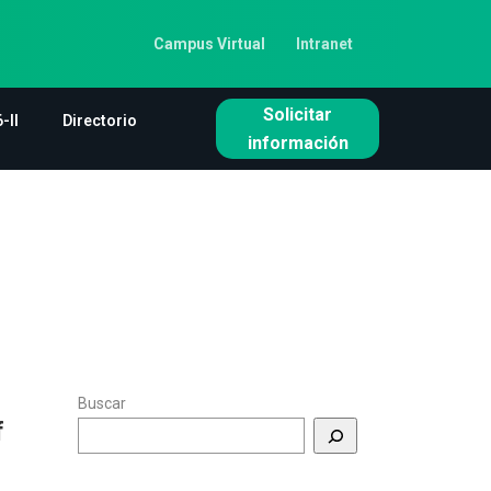
Campus Virtual
Intranet
Solicitar
-II
Directorio
información
Buscar
f