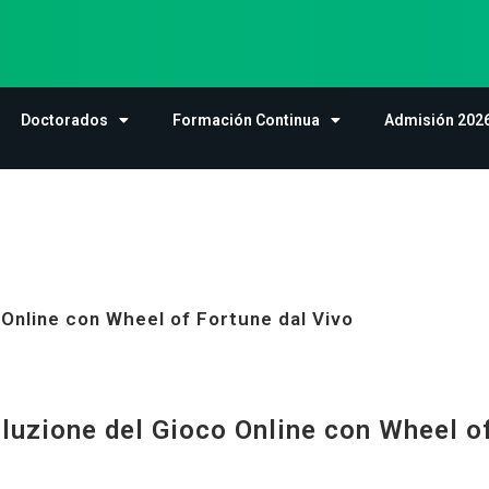
Doctorados
Formación Continua
Admisión 2026
 Online con Wheel of Fortune dal Vivo
luzione del Gioco Online con Wheel o