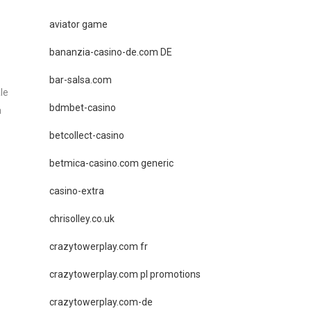
aviator game
bananzia-casino-de.com DE
bar-salsa.com
le
bdmbet-casino
a
betcollect-casino
betmica-casino.com generic
casino-extra
chrisolley.co.uk
crazytowerplay.com fr
crazytowerplay.com pl promotions
crazytowerplay.com-de