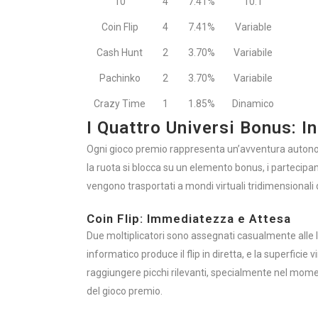
10
4
7.41%
10:1
Coin Flip
4
7.41%
Variable
Cash Hunt
2
3.70%
Variabile
Pachinko
2
3.70%
Variabile
Crazy Time
1
1.85%
Dinamico
I Quattro Universi Bonus: I
Ogni gioco premio rappresenta un’avventura auto
la ruota si blocca su un elemento bonus, i parteci
vengono trasportati a mondi virtuali tridimensionali 
Coin Flip: Immediatezza e Attesa
Due moltiplicatori sono assegnati casualmente alle la
informatico produce il flip in diretta, e la superficie 
raggiungere picchi rilevanti, specialmente nel mome
del gioco premio.