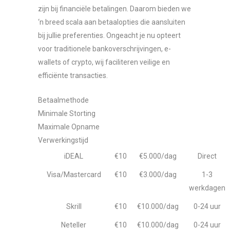
zijn bij financiële betalingen. Daarom bieden we
‘n breed scala aan betaalopties die aansluiten
bij jullie preferenties. Ongeacht je nu opteert
voor traditionele bankoverschrijvingen, e-
wallets of crypto, wij faciliteren veilige en
efficiënte transacties.
Betaalmethode
Minimale Storting
Maximale Opname
Verwerkingstijd
iDEAL
€10
€5.000/dag
Direct
Visa/Mastercard
€10
€3.000/dag
1-3
werkdagen
Skrill
€10
€10.000/dag
0-24 uur
Neteller
€10
€10.000/dag
0-24 uur