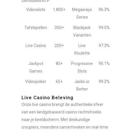
Gemiddeld RTP
Videoslots
1.800+
Megaways
96.3%
Series
Tafelspellen
350+
Blackjack
99.5%
Varianten
Live Casino
200+
Live
97.3%
Roulette
Jackpot
85+
Progressive
95.1%
Games
Slots
Videopoker
65+
Jacks or
99.2%
Better
Live Casino Beleving
Onze live casino brengt de authentieke sfeer
van een landgebaseerd casino rechtstreeks
naar je beeldscherm. Met deskundige
croupiers, meerdere camerhoeken en real-time