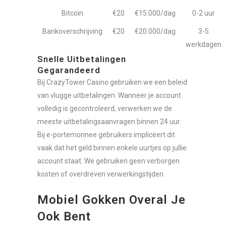
Bitcoin
€20
€15.000/dag
0-2 uur
Bankoverschrijving
€20
€20.000/dag
3-5
werkdagen
Snelle Uitbetalingen
Gegarandeerd
Bij CrazyTower Casino gebruiken we een beleid
van vlugge uitbetalingen. Wanneer je account
volledig is gecontroleerd, verwerken we de
meeste uitbetalingsaanvragen binnen 24 uur.
Bij e-portemonnee gebruikers impliceert dit
vaak dat het geld binnen enkele uurtjes op jullie
account staat. We gebruiken geen verborgen
kosten of overdreven verwerkingstijden.
Mobiel Gokken Overal Je
Ook Bent