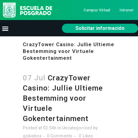
Campus Virtual
Intranet
Solicitar información
CrazyTower Casino: Jullie Ultieme
Bestemming voor Virtuele
Gokentertainment
07 Jul
CrazyTower
Casino: Jullie Ultieme
Bestemming voor
Virtuele
Gokentertainment
Posted at 02:54h
in
Uncategorized
by
gokiebox
0 Comments
0
Likes