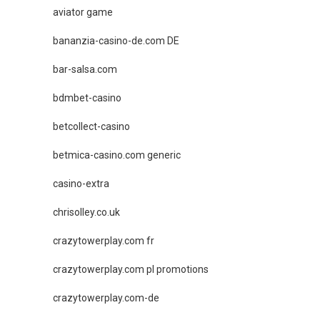
aviator game
bananzia-casino-de.com DE
bar-salsa.com
bdmbet-casino
betcollect-casino
betmica-casino.com generic
casino-extra
chrisolley.co.uk
crazytowerplay.com fr
crazytowerplay.com pl promotions
crazytowerplay.com-de