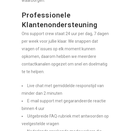
waarborgen.
Professionele
Klantenondersteuning
Ons support crew staat 24 uur per dag, 7 dagen
per week voor jullie klaar. We snappen dat
vragen of issues op elk moment kunnen
opkomen, daarom hebben we meerdere
contactkanalen opgezet om snel en doelmatig
te te helpen.
Live chat met gemiddelde responstijd van
minder dan 2 minuten
E-mail support met gegarandeerde reactie
binnen 4 uur
Uitgebreide FAQ-rubriek met antwoorden op
veelgestelde vragen