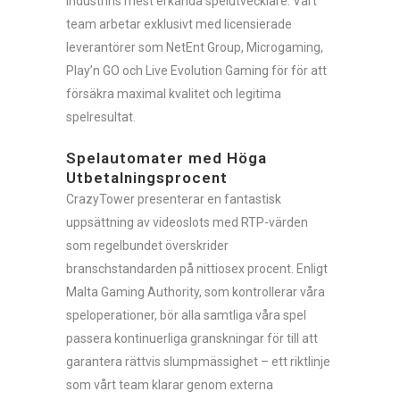
industrins mest erkända spelutvecklare. Vårt
team arbetar exklusivt med licensierade
leverantörer som NetEnt Group, Microgaming,
Play’n GO och Live Evolution Gaming för för att
försäkra maximal kvalitet och legitima
spelresultat.
Spelautomater med Höga
Utbetalningsprocent
CrazyTower presenterar en fantastisk
uppsättning av videoslots med RTP-värden
som regelbundet överskrider
branschstandarden på nittiosex procent. Enligt
Malta Gaming Authority, som kontrollerar våra
speloperationer, bör alla samtliga våra spel
passera kontinuerliga granskningar för till att
garantera rättvis slumpmässighet – ett riktlinje
som vårt team klarar genom externa