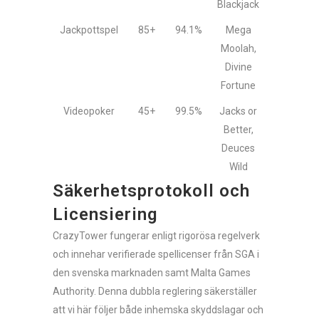
Blackjack
Jackpottspel
85+
94.1%
Mega
Moolah,
Divine
Fortune
Videopoker
45+
99.5%
Jacks or
Better,
Deuces
Wild
Säkerhetsprotokoll och
Licensiering
CrazyTower fungerar enligt rigorösa regelverk
och innehar verifierade spellicenser från SGA i
den svenska marknaden samt Malta Games
Authority. Denna dubbla reglering säkerställer
att vi här följer både inhemska skyddslagar och