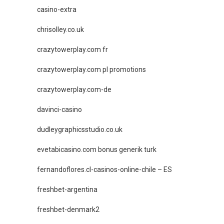
casino-extra
chrisolley.co.uk
crazytowerplay.com fr
crazytowerplay.com pl promotions
crazytowerplay.com-de
davinci-casino
dudleygraphicsstudio.co.uk
evetabicasino.com bonus generik turk
fernandoflores.cl-casinos-online-chile – ES
freshbet-argentina
freshbet-denmark2