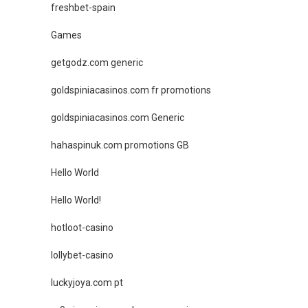
freshbet-spain
Games
getgodz.com generic
goldspiniacasinos.com fr promotions
goldspiniacasinos.com Generic
hahaspinuk.com promotions GB
Hello World
Hello World!
hotloot-casino
lollybet-casino
luckyjoya.com pt