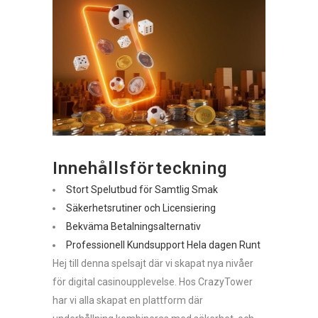
Innehållsförteckning
Stort Spelutbud för Samtlig Smak
Säkerhetsrutiner och Licensiering
Bekväma Betalningsalternativ
Professionell Kundsupport Hela dagen Runt
Hej till denna spelsajt där vi skapat nya nivåer
för digital casinoupplevelse. Hos CrazyTower
har vi alla skapat en plattform där