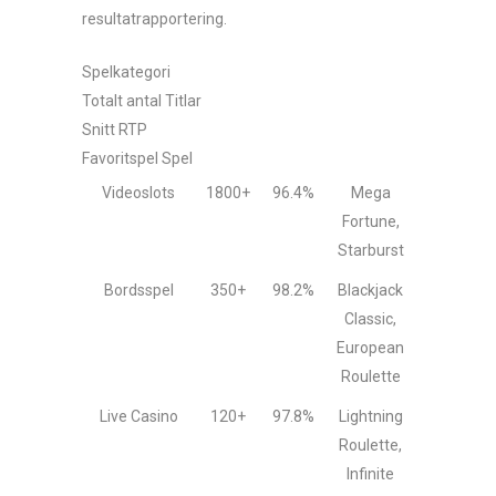
resultatrapportering.
Spelkategori
Totalt antal Titlar
Snitt RTP
Favoritspel Spel
Videoslots
1800+
96.4%
Mega
Fortune,
Starburst
Bordsspel
350+
98.2%
Blackjack
Classic,
European
Roulette
Live Casino
120+
97.8%
Lightning
Roulette,
Infinite