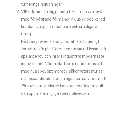
turneringsinbjudningar
VIP-status:
Ta dig genom fem exklusiva nivåer
med förbättrade förmåner inklusive dedikerad
kundansvarig och snabbare och smidigare
uttag
På CrazyTower siktar vi för att kontinuerligt
förbättra vår plattform genom via att lyssna på
spelarbehov och införa industrins modernaste
innovationer. Våran plattform uppdateras ofta
med nya spel, optimerade säkerhetsfeatures
och expanderade betalningsalternativ för till att
försäkra att spelaren konstant har åtkomst till
den optimala möjliga spelupplevelsen.