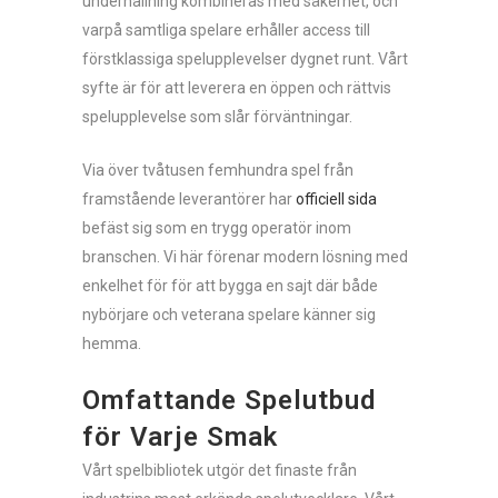
underhållning kombineras med säkerhet, och
varpå samtliga spelare erhåller access till
förstklassiga spelupplevelser dygnet runt. Vårt
syfte är för att leverera en öppen och rättvis
spelupplevelse som slår förväntningar.
Via över tvåtusen femhundra spel från
framstående leverantörer har
officiell sida
befäst sig som en trygg operatör inom
branschen. Vi här förenar modern lösning med
enkelhet för för att bygga en sajt där både
nybörjare och veterana spelare känner sig
hemma.
Omfattande Spelutbud
för Varje Smak
Vårt spelbibliotek utgör det finaste från