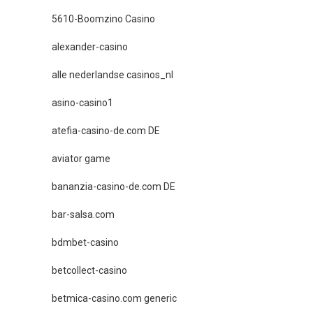
5610-Boomzino Casino
alexander-casino
alle nederlandse casinos_nl
asino-casino1
atefia-casino-de.com DE
aviator game
bananzia-casino-de.com DE
bar-salsa.com
bdmbet-casino
betcollect-casino
betmica-casino.com generic