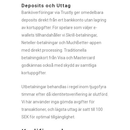
Deposits och Uttag
Banköverföringar via Trustly ger omedelbara
deposits direkt från ert bankkonto utan lagring
av kortuppgifter. För spelare som väljer e-
wallets tillhandahåller vi Skrill-betalningar,
Neteller-betalningar och MuchBetter-appen
med direkt processing. Traditionella
betalningskort från Visa och Mastercard
godkännas också med skydd av samtliga
kortuppgifter.
Utbetalningar behandlas i regel inom tjugofyra
timmar efter då identitetsverifiering är slutförd.
Vi här använder inga gömda avgifter för
transaktioner, och lägsta uttag är satt till 100
SEK för optimal tillgänglighet.