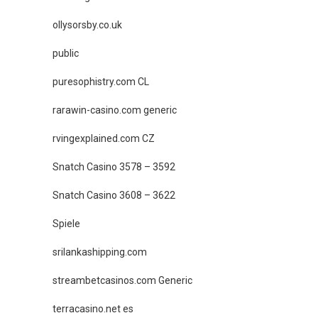
ollysorsby.co.uk
public
puresophistry.com CL
rarawin-casino.com generic
rvingexplained.com CZ
Snatch Casino 3578 – 3592
Snatch Casino 3608 – 3622
Spiele
srilankashipping.com
streambetcasinos.com Generic
terracasino.net es