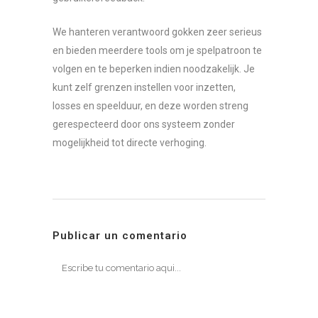
We hanteren verantwoord gokken zeer serieus
en bieden meerdere tools om je spelpatroon te
volgen en te beperken indien noodzakelijk. Je
kunt zelf grenzen instellen voor inzetten,
losses en speelduur, en deze worden streng
gerespecteerd door ons systeem zonder
mogelijkheid tot directe verhoging.
Publicar un comentario