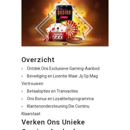
Overzicht
Ontdek Ons Exclusieve Gaming-Aanbod
Beveiliging en Licentie Waar Jij Op Mag
Vertrouwen
Betaalopties en Transacties
Ons Bonus en Loyaliteitsprogramma
Klantenondersteuning Die Continu
Klaarstaat
Verken Ons Unieke