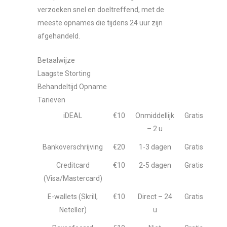
verzoeken snel en doeltreffend, met de
meeste opnames die tijdens 24 uur zijn
afgehandeld.
Betaalwijze
Laagste Storting
Behandeltijd Opname
Tarieven
iDEAL
€10
Onmiddellijk
Gratis
– 2 u
Bankoverschrijving
€20
1-3 dagen
Gratis
Creditcard
€10
2-5 dagen
Gratis
(Visa/Mastercard)
E-wallets (Skrill,
€10
Direct – 24
Gratis
Neteller)
u