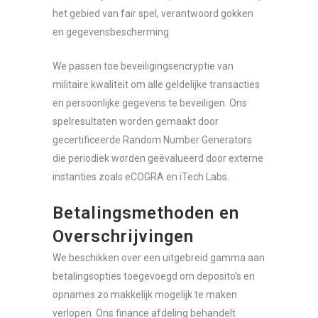
het gebied van fair spel, verantwoord gokken
en gegevensbescherming.
We passen toe beveiligingsencryptie van
militaire kwaliteit om alle geldelijke transacties
en persoonlijke gegevens te beveiligen. Ons
spelresultaten worden gemaakt door
gecertificeerde Random Number Generators
die periodiek worden geëvalueerd door externe
instanties zoals eCOGRA en iTech Labs.
Betalingsmethoden en
Overschrijvingen
We beschikken over een uitgebreid gamma aan
betalingsopties toegevoegd om deposito’s en
opnames zo makkelijk mogelijk te maken
verlopen. Ons finance afdeling behandelt