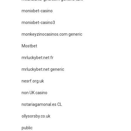
monixbet-casino
monixbet-casino3
monkeyzinocasinos.com generic
Mostbet
mrluckybet.net fr
mrluckybet.net generic
nesrf.org.uk
non UK casino
notariagamonal.es CL
ollysorsby.co.uk
public