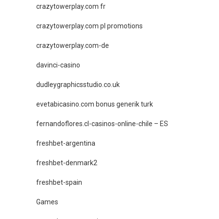
crazytowerplay.com fr
crazytowerplay.com pl promotions
crazytowerplay.com-de
davinci-casino
dudleygraphicsstudio.co.uk
evetabicasino.com bonus generik turk
fernandoflores.cl-casinos-online-chile – ES
freshbet-argentina
freshbet-denmark2
freshbet-spain
Games