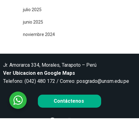
julio 2025
junio 2025
noviembre 2024
Jr. Amorarca 334, Morales, Tarapoto – Perú
Ver Ubicacion en Google Maps
Telefono: (042) 480 172 / Correo:
posgrado@unsm.edu.pe
Contáctenos