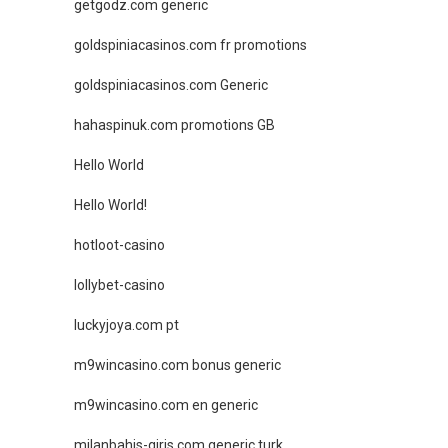
getgodz.com generic
goldspiniacasinos.com fr promotions
goldspiniacasinos.com Generic
hahaspinuk.com promotions GB
Hello World
Hello World!
hotloot-casino
lollybet-casino
luckyjoya.com pt
m9wincasino.com bonus generic
m9wincasino.com en generic
milanbahis-giris.com generic turk