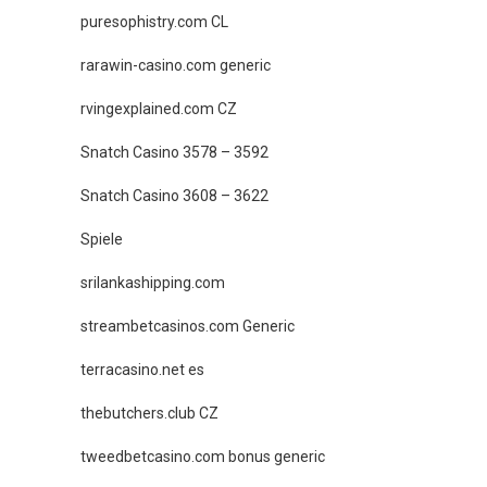
puresophistry.com CL
rarawin-casino.com generic
rvingexplained.com CZ
Snatch Casino 3578 – 3592
Snatch Casino 3608 – 3622
Spiele
srilankashipping.com
streambetcasinos.com Generic
terracasino.net es
thebutchers.club CZ
tweedbetcasino.com bonus generic