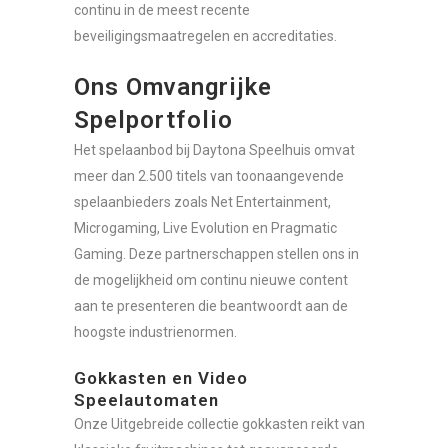
continu in de meest recente
beveiligingsmaatregelen en accreditaties.
Ons Omvangrijke
Spelportfolio
Het spelaanbod bij Daytona Speelhuis omvat
meer dan 2.500 titels van toonaangevende
spelaanbieders zoals Net Entertainment,
Microgaming, Live Evolution en Pragmatic
Gaming. Deze partnerschappen stellen ons in
de mogelijkheid om continu nieuwe content
aan te presenteren die beantwoordt aan de
hoogste industrienormen.
Gokkasten en Video
Speelautomaten
Onze Uitgebreide collectie gokkasten reikt van