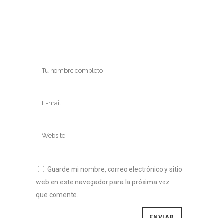
Guarde mi nombre, correo electrónico y sitio
web en este navegador para la próxima vez
que comente.