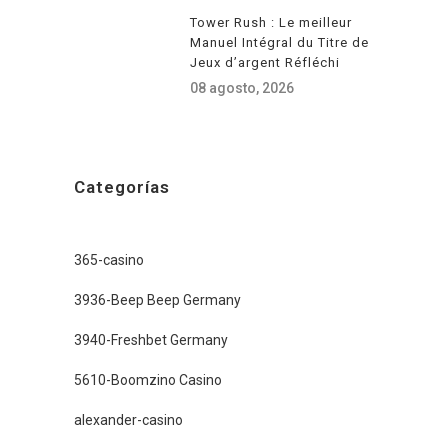
Tower Rush : Le meilleur
Manuel Intégral du Titre de
Jeux d’argent Réfléchi
08 agosto, 2026
Categorías
365-casino
3936-Beep Beep Germany
3940-Freshbet Germany
5610-Boomzino Casino
alexander-casino