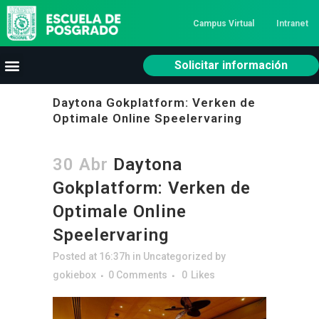
Campus Virtual
Intranet
Solicitar información
Daytona Gokplatform: Verken de
Optimale Online Speelervaring
30 Abr
Daytona
Gokplatform: Verken de
Optimale Online
Speelervaring
Posted at 16:37h
in
Uncategorized
by
gokiebox
0 Comments
0
Likes