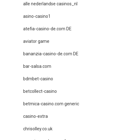
alle nederlandse casinos_nl
asino-casino1
atefia-casino-de.com DE
aviator game
bananzia-casino-de.com DE
bar-salsa.com
bdmbet-casino
betcollect-casino
betmica-casino.com generic
casino-extra
chrisolley.co.uk