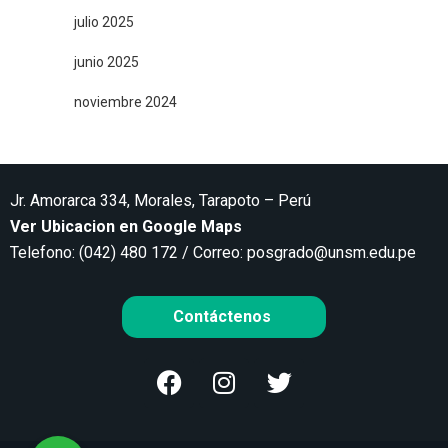
julio 2025
junio 2025
noviembre 2024
Jr. Amorarca 334, Morales, Tarapoto – Perú
Ver Ubicacion en Google Maps
Telefono: (042) 480 172 / Correo:
posgrado@unsm.edu.pe
Contáctenos