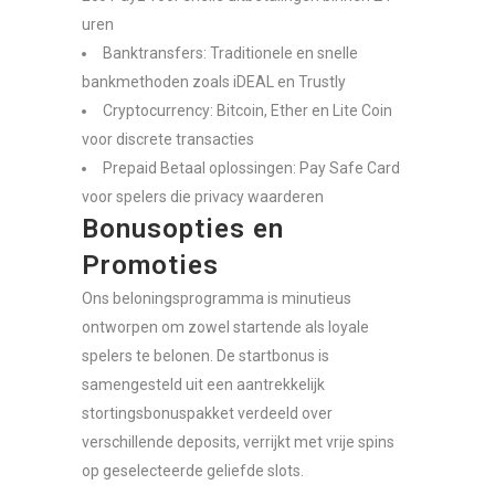
uren
Banktransfers: Traditionele en snelle
bankmethoden zoals iDEAL en Trustly
Cryptocurrency: Bitcoin, Ether en Lite Coin
voor discrete transacties
Prepaid Betaal oplossingen: Pay Safe Card
voor spelers die privacy waarderen
Bonusopties en
Promoties
Ons beloningsprogramma is minutieus
ontworpen om zowel startende als loyale
spelers te belonen. De startbonus is
samengesteld uit een aantrekkelijk
stortingsbonuspakket verdeeld over
verschillende deposits, verrijkt met vrije spins
op geselecteerde geliefde slots.