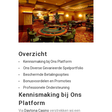
Overzicht
Kennismaking bij Ons Platform
Ons Diverse Gevarieerde Spelportfolio
Beschermde Betalingsopties
Bonusvoordelen en Promoties
Professionele Ondersteuning
Kennismaking bij Ons
Platform
Via
Daytona Casino
verstrekken wij een