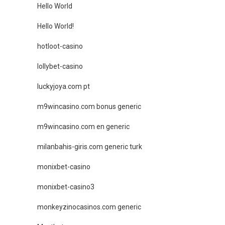
Hello World
Hello World!
hotloot-casino
lollybet-casino
luckyjoya.com pt
m9wincasino.com bonus generic
m9wincasino.com en generic
milanbahis-giris.com generic turk
monixbet-casino
monixbet-casino3
monkeyzinocasinos.com generic