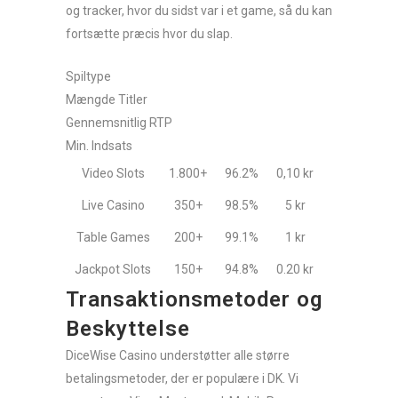
og tracker, hvor du sidst var i et game, så du kan
fortsætte præcis hvor du slap.
Spiltype
Mængde Titler
Gennemsnitlig RTP
Min. Indsats
Video Slots
1.800+
96.2%
0,10 kr
Live Casino
350+
98.5%
5 kr
Table Games
200+
99.1%
1 kr
Jackpot Slots
150+
94.8%
0.20 kr
Transaktionsmetoder og
Beskyttelse
DiceWise Casino understøtter alle større
betalingsmetoder, der er populære i DK. Vi