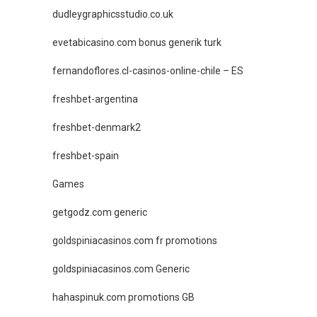
dudleygraphicsstudio.co.uk
evetabicasino.com bonus generik turk
fernandoflores.cl-casinos-online-chile – ES
freshbet-argentina
freshbet-denmark2
freshbet-spain
Games
getgodz.com generic
goldspiniacasinos.com fr promotions
goldspiniacasinos.com Generic
hahaspinuk.com promotions GB