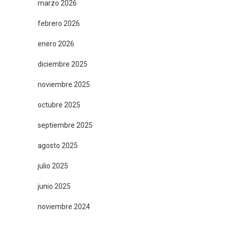
marzo 2026
febrero 2026
enero 2026
diciembre 2025
noviembre 2025
octubre 2025
septiembre 2025
agosto 2025
julio 2025
junio 2025
noviembre 2024