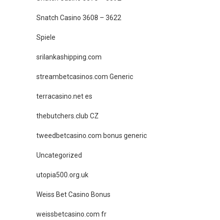
Snatch Casino 3608 – 3622
Spiele
srilankashipping.com
streambetcasinos.com Generic
terracasino.net es
thebutchers.club CZ
tweedbetcasino.com bonus generic
Uncategorized
utopia500.org.uk
Weiss Bet Casino Bonus
weissbetcasino.com fr