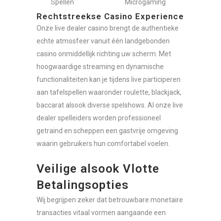
Spellen
Microgaming
Rechtstreekse Casino Experience
Onze live dealer casino brengt de authentieke
echte atmosfeer vanuit één landgebonden
casino onmiddellijk richting uw scherm. Met
hoogwaardige streaming en dynamische
functionaliteiten kan je tijdens live participeren
aan tafelspellen waaronder roulette, blackjack,
baccarat alsook diverse spelshows. Al onze live
dealer spelleiders worden professioneel
getraind en scheppen een gastvrije omgeving
waarin gebruikers hun comfortabel voelen.
Veilige alsook Vlotte
Betalingsopties
Wij begrijpen zeker dat betrouwbare monetaire
transacties vitaal vormen aangaande een