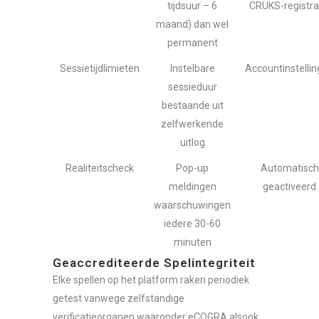
tijdsuur – 6
CRUKS-registra
maand) dan wel
permanent
Sessietijdlimieten
Instelbare
Accountinstelli
sessieduur
bestaande uit
zelfwerkende
uitlog
Realiteitscheck
Pop-up
Automatisch
meldingen
geactiveerd
waarschuwingen
iedere 30-60
minuten
Geaccrediteerde Spelintegriteit
Elke spellen op het platform raken periodiek
getest vanwege zelfstandige
verificatieorganen waaronder eCOGRA alsook