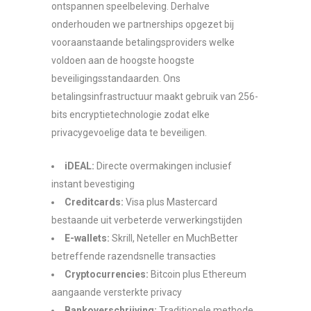
ontspannen speelbeleving. Derhalve
onderhouden we partnerships opgezet bij
vooraanstaande betalingsproviders welke
voldoen aan de hoogste hoogste
beveiligingsstandaarden. Ons
betalingsinfrastructuur maakt gebruik van 256-
bits encryptietechnologie zodat elke
privacygevoelige data te beveiligen.
iDEAL:
Directe overmakingen inclusief
instant bevestiging
Creditcards:
Visa plus Mastercard
bestaande uit verbeterde verwerkingstijden
E-wallets:
Skrill, Neteller en MuchBetter
betreffende razendsnelle transacties
Cryptocurrencies:
Bitcoin plus Ethereum
aangaande versterkte privacy
Bankoverschrijving:
Traditionele methode