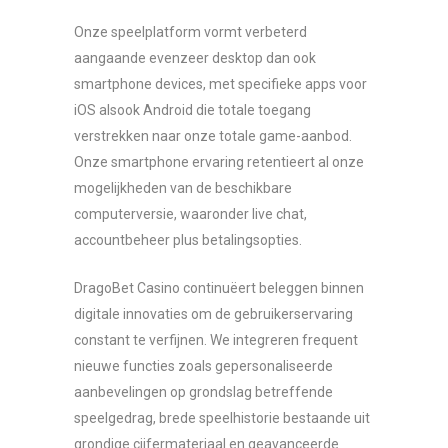
Onze speelplatform vormt verbeterd
aangaande evenzeer desktop dan ook
smartphone devices, met specifieke apps voor
iOS alsook Android die totale toegang
verstrekken naar onze totale game-aanbod.
Onze smartphone ervaring retentieert al onze
mogelijkheden van de beschikbare
computerversie, waaronder live chat,
accountbeheer plus betalingsopties.
DragoBet Casino continuëert beleggen binnen
digitale innovaties om de gebruikerservaring
constant te verfijnen. We integreren frequent
nieuwe functies zoals gepersonaliseerde
aanbevelingen op grondslag betreffende
speelgedrag, brede speelhistorie bestaande uit
grondige cijfermateriaal en geavanceerde