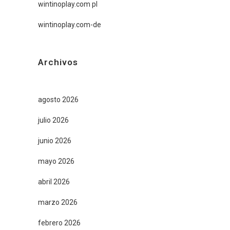
wintinoplay.com pl
wintinoplay.com-de
Archivos
agosto 2026
julio 2026
junio 2026
mayo 2026
abril 2026
marzo 2026
febrero 2026