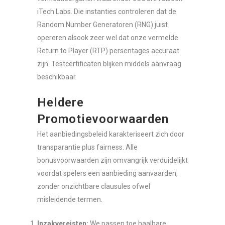
iTech Labs. Die instanties controleren dat de
Random Number Generatoren (RNG) juist
opereren alsook zeer wel dat onze vermelde
Return to Player (RTP) persentages accuraat
zijn. Testcertificaten blijken middels aanvraag
beschikbaar.
Heldere
Promotievoorwaarden
Het aanbiedingsbeleid karakteriseert zich door
transparantie plus fairness. Alle
bonusvoorwaarden zijn omvangrijk verduidelijkt
voordat spelers een aanbieding aanvaarden,
zonder onzichtbare clausules ofwel
misleidende termen.
Inzakvereisten:
We passen toe haalbare