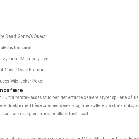
the Dead, Gonzo’s Quest
oulette, Baccarat
Crazy Time, Monopoly Live
of Gods, Divine Fortune
euces Wild, Joker Poker
Atmosfære
ar HD fra førsteklasses studioer, der erfarne dealere styrer spillene på fl
sere direkte med både croupier dealere og medspillere via chat-funksjo
n som mangler i tradisjonelle virtuelle spill.
ne blant skandinaviske spillere, deriblant Visa, Mastercard, Trustly, Skri