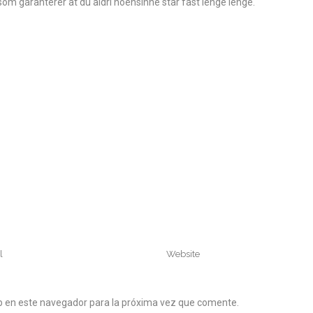
 som garanterer at du aldri noensinne står fast lenge lenge.
eb en este navegador para la próxima vez que comente.