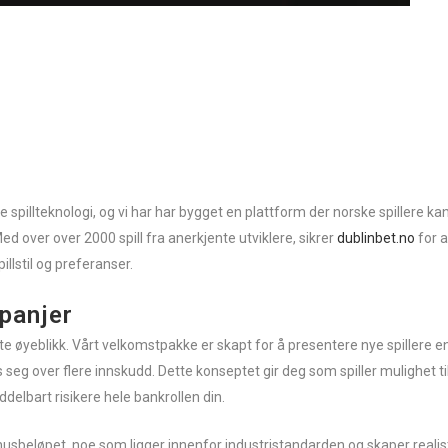
spillteknologi, og vi har har bygget en plattform der norske spillere ka
ed over over 2000 spill fra anerkjente utviklere, sikrer
dublinbet.no
for a
llstil og preferanser.
panjer
ørste øyeblikk. Vårt velkomstpakke er skapt for å presentere nye spillere e
eg over flere innskudd. Dette konseptet gir deg som spiller mulighet ti
ddelbart risikere hele bankrollen din.
usbeløpet, noe som ligger innenfor industristandarden og skaper realis