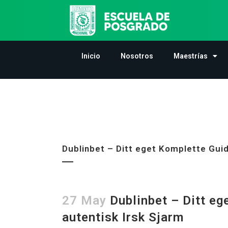
Inicio
Nosotros
Maestrías
Dublinbet – Ditt eget Komplette Gui
27 May
Dublinbet – Ditt eg
autentisk Irsk Sjarm