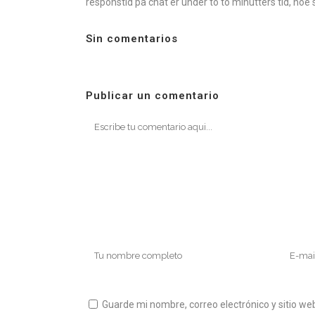
responstid på chat er under to to minutters tid, noe
Sin comentarios
Publicar un comentario
Guarde mi nombre, correo electrónico y sitio w