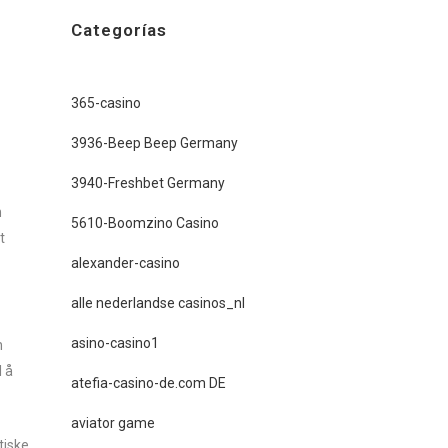
Categorías
365-casino
3936-Beep Beep Germany
3940-Freshbet Germany
n
5610-Boomzino Casino
t
alexander-casino
alle nederlandse casinos_nl
asino-casino1
n
l å
atefia-casino-de.com DE
aviator game
tiske