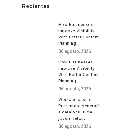
Recientes
How Businesses
Improve Visibility
With Better Content
Planning
06 agosto, 2026
How Businesses
Improve Visibility
With Better Content
Planning
06 agosto, 2026
Westace casino
Prezentare generală
a catalogului de
jocuri NetEnt
06 agosto, 2026