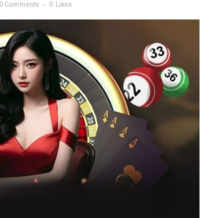
0 Comments
0
Likes