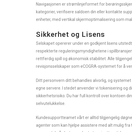
Navigasjonen er strømlinjeformet for berøringsskje
kategorier, verifisere saldoen din eller kontakte su
enheter, med vertikal skjermoptimalisering som maks
Sikkerhet og Lisens
Selskapet opererer under en godkjent lisens utsted
respekterte reguleringsmyndighetene i spillbransjen.
rettferdig spill og økonomisk stabilitet. Alle tilgjen
revisjonsselskaper som eCOGRA-systemet for å verifis
Ditt personvern ditt behandles alvorlig, og systemet
egne servere. I stedet anvender vi tokenisering og 
sikkerhetsrisiko. Du har full kontroll over kontoen
selvutelukkelse.
Kundesupportteamet vårt er alltid tilgjengelig døgne
agenter som kan hjelpe assistere med alt mulig fr