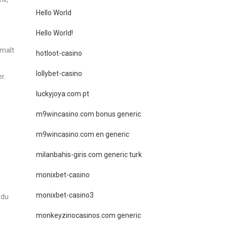
Hello World
Hello World!
rmalt
hotloot-casino
lollybet-casino
r.
luckyjoya.com pt
m9wincasino.com bonus generic
m9wincasino.com en generic
milanbahis-giris.com generic turk
monixbet-casino
monixbet-casino3
 du
monkeyzinocasinos.com generic