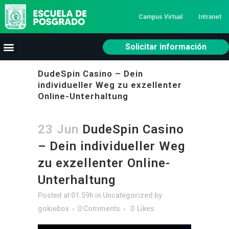
Campus Virtual
Intranet
Solicitar información
DudeSpin Casino – Dein
individueller Weg zu exzellenter
Online-Unterhaltung
23 Jun
DudeSpin Casino
– Dein individueller Weg
zu exzellenter Online-
Unterhaltung
Posted at 01:59h
in
Uncategorized
by
gokiebox
0 Comments
0
Likes