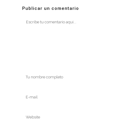
Publicar un comentario