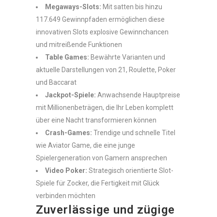
Megaways-Slots:
Mit satten bis hinzu
117.649 Gewinnpfaden ermöglichen diese
innovativen Slots explosive Gewinnchancen
und mitreißende Funktionen
Table Games:
Bewährte Varianten und
aktuelle Darstellungen von 21, Roulette, Poker
und Baccarat
Jackpot-Spiele:
Anwachsende Hauptpreise
mit Millionenbeträgen, die Ihr Leben komplett
über eine Nacht transformieren können
Crash-Games:
Trendige und schnelle Titel
wie Aviator Game, die eine junge
Spielergeneration von Gamern ansprechen
Video Poker:
Strategisch orientierte Slot-
Spiele für Zocker, die Fertigkeit mit Glück
verbinden möchten
Zuverlässige und zügige