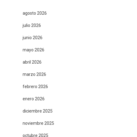
agosto 2026
julio 2026
junio 2026
mayo 2026
abril 2026
marzo 2026
febrero 2026
enero 2026
diciembre 2025
noviembre 2025
octubre 2025