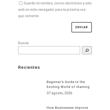
Guarde mi nombre, correo electrónico y sitio
web en este navegador para la próxima vez
que comente.
Buscar
Recientes
Beginner’s Guide to the
Exciting World of iGaming
07 agosto, 2026
How Businesses Improve