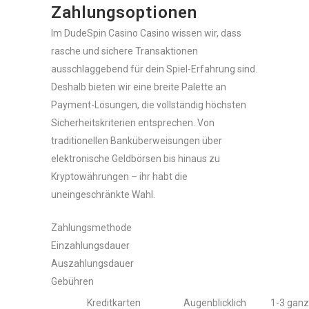
Zahlungsoptionen
Im DudeSpin Casino Casino wissen wir, dass
rasche und sichere Transaktionen
ausschlaggebend für dein Spiel-Erfahrung sind.
Deshalb bieten wir eine breite Palette an
Payment-Lösungen, die vollständig höchsten
Sicherheitskriterien entsprechen. Von
traditionellen Banküberweisungen über
elektronische Geldbörsen bis hinaus zu
Kryptowährungen – ihr habt die
uneingeschränkte Wahl.
Zahlungsmethode
Einzahlungsdauer
Auszahlungsdauer
Gebühren
Kreditkarten
Augenblicklich
1-3 gan