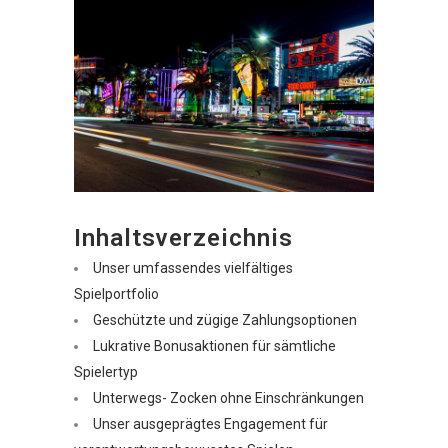
Inhaltsverzeichnis
Unser umfassendes vielfältiges
Spielportfolio
Geschützte und zügige Zahlungsoptionen
Lukrative Bonusaktionen für sämtliche
Spielertyp
Unterwegs- Zocken ohne Einschränkungen
Unser ausgeprägtes Engagement für