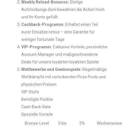
Weekly Reload-Bonusse:
Stetige
Aufstockungs-Boni bewahren die Action hoch
und Ihr Konto gefüllt
Cashback-Programm:
Erhaltet einen Teil
eurer Einsätze retour – eine Garantie für
weniger fortunate Tage
VIP-Programm:
Exklusive Vorteile, persönliche
Account-Manager und maßgeschneiderte
Deals für unsere loyalsten loyalsten Spieler
Wettbewerbe und Gewinnspiele:
Regelmäßige
Wettkämpfe mit verlockenden Prize Pools und
physischen Preisen
VIP-Stufe
Benötigte Punkte
Cash-Back-Rate
Spezielle Vorteile
Bronze-Level
0 bis
5%
Wochenweise