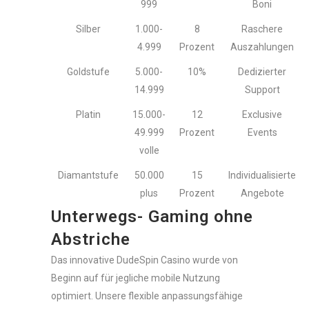
999
Boni
Silber
1.000-
8
Raschere
4.999
Prozent
Auszahlungen
Goldstufe
5.000-
10%
Dedizierter
14.999
Support
Platin
15.000-
12
Exclusive
49.999
Prozent
Events
volle
Diamantstufe
50.000
15
Individualisierte
plus
Prozent
Angebote
Unterwegs- Gaming ohne
Abstriche
Das innovative DudeSpin Casino wurde von
Beginn auf für jegliche mobile Nutzung
optimiert. Unsere flexible anpassungsfähige