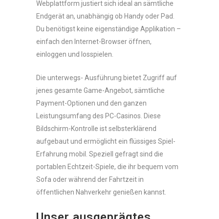
Webplattform justiert sich ideal an sämtliche
Endgerät an, unabhängig ob Handy oder Pad.
Du benötigst keine eigenständige Applikation –
einfach den Internet-Browser öffnen,
einloggen und losspielen.
Die unterwegs- Ausführung bietet Zugriff auf
jenes gesamte Game-Angebot, sämtliche
Payment-Optionen und den ganzen
Leistungsumfang des PC-Casinos. Diese
Bildschirm-Kontrolle ist selbsterklärend
aufgebaut und ermöglicht ein flüssiges Spiel-
Erfahrung mobil. Speziell gefragt sind die
portablen Echtzeit-Spiele, die ihr bequem vom
Sofa oder während der Fahrtzeit in
öffentlichen Nahverkehr genießen kannst.
Unser ausgeprägtes