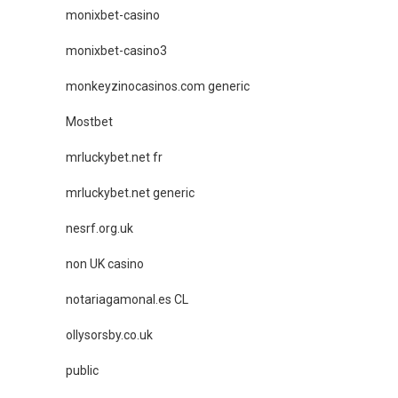
monixbet-casino
monixbet-casino3
monkeyzinocasinos.com generic
Mostbet
mrluckybet.net fr
mrluckybet.net generic
nesrf.org.uk
non UK casino
notariagamonal.es CL
ollysorsby.co.uk
public