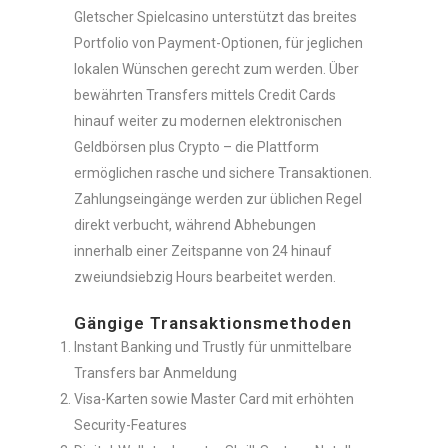
Gletscher Spielcasino unterstützt das breites
Portfolio von Payment-Optionen, für jeglichen
lokalen Wünschen gerecht zum werden. Über
bewährten Transfers mittels Credit Cards
hinauf weiter zu modernen elektronischen
Geldbörsen plus Crypto – die Plattform
ermöglichen rasche und sichere Transaktionen.
Zahlungseingänge werden zur üblichen Regel
direkt verbucht, während Abhebungen
innerhalb einer Zeitspanne von 24 hinauf
zweiundsiebzig Hours bearbeitet werden.
Gängige Transaktionsmethoden
Instant Banking und Trustly für unmittelbare
Transfers bar Anmeldung
Visa-Karten sowie Master Card mit erhöhten
Security-Features