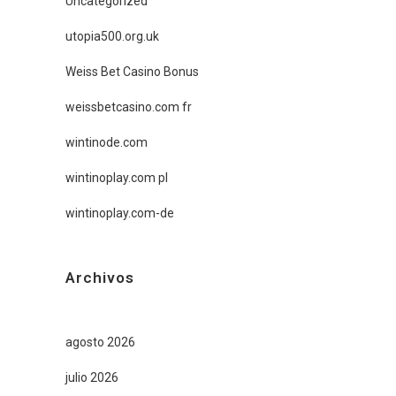
Uncategorized
utopia500.org.uk
Weiss Bet Casino Bonus
weissbetcasino.com fr
wintinode.com
wintinoplay.com pl
wintinoplay.com-de
Archivos
agosto 2026
julio 2026