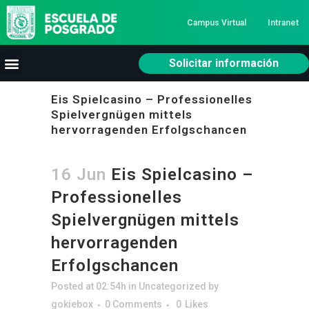
Campus Virtual
Intranet
Solicitar información
Eis Spielcasino – Professionelles
Spielvergnügen mittels
hervorragenden Erfolgschancen
16 Jun
Eis Spielcasino –
Professionelles
Spielvergnügen mittels
hervorragenden
Erfolgschancen
Posted at 02:54h
in
Uncategorized
by
gokiebox
0 Comments
0
Likes