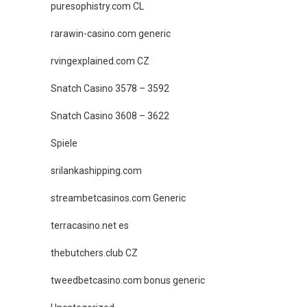
puresophistry.com CL
rarawin-casino.com generic
rvingexplained.com CZ
Snatch Casino 3578 – 3592
Snatch Casino 3608 – 3622
Spiele
srilankashipping.com
streambetcasinos.com Generic
terracasino.net es
thebutchers.club CZ
tweedbetcasino.com bonus generic