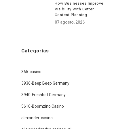
How Businesses Improve
Visibility With Better
Content Planning
07 agosto, 2026
Categorías
365-casino
3936-Beep Beep Germany
3940-Freshbet Germany
5610-Boomzino Casino
alexander-casino