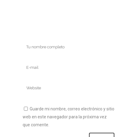
Guarde mi nombre, correo electrónico y sitio
web en este navegador para la próxima vez
que comente.