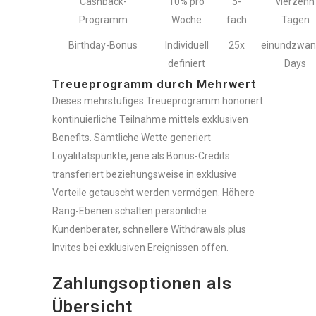
Cashback-
10% pro
5-
vierzehn
Programm
Woche
fach
Tagen
Birthday-Bonus
Individuell
25x
einundzwan
definiert
Days
Treueprogramm durch Mehrwert
Dieses mehrstufiges Treueprogramm honoriert
kontinuierliche Teilnahme mittels exklusiven
Benefits. Sämtliche Wette generiert
Loyalitätspunkte, jene als Bonus-Credits
transferiert beziehungsweise in exklusive
Vorteile getauscht werden vermögen. Höhere
Rang-Ebenen schalten persönliche
Kundenberater, schnellere Withdrawals plus
Invites bei exklusiven Ereignissen offen.
Zahlungsoptionen als
Übersicht