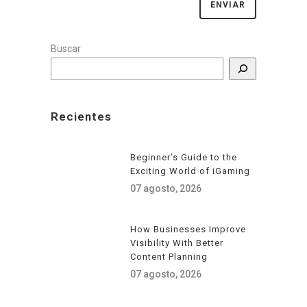
Buscar
Recientes
Beginner’s Guide to the
Exciting World of iGaming
07 agosto, 2026
How Businesses Improve
Visibility With Better
Content Planning
07 agosto, 2026