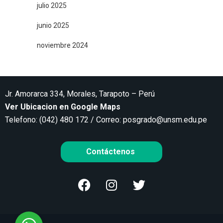
julio 2025
junio 2025
noviembre 2024
Jr. Amorarca 334, Morales, Tarapoto – Perú
Ver Ubicacion en Google Maps
Telefono: (042) 480 172 / Correo:
posgrado@unsm.edu.pe
Contáctenos