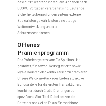
geschützt, während individuelle Angaben nach
DSGVO-Vorgaben verarbeitet sind. Laufende
Sicherheitsüberprüfungen seitens externe
Spezialisten gewährleisten eine stetige
Weiterentwicklung unserer
Schutzmechanismen.
Offenes
Prämienprogramm
Das Prämiensystem vom Eis Spielbank ist
gestaltet, für sowohl Neuregistrierte sowie
loyale Dauerspieler kontinuierlich zu prämieren.
Unsere Welcome-Packages bieten attraktive
Bonusanteile für die ersten Transaktionen,
kombiniert durch Gratis-Drehungen bei
spezifische Slot-Titel. Dabei setzen die
Betreiber speziellen Fokus für machbare