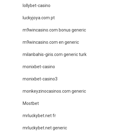
lollybet-casino
luckyjoya.com pt
m9wincasino.com bonus generic
m9wincasino.com en generic
milanbahis-giris.com generic turk
monixbet-casino
monixbet-casino3
monkeyzinocasinos.com generic
Mostbet
mrluckybet.net fr
mrluckybet.net generic