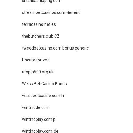
srilankashipping.com
streambetcasinos.com Generic
terracasino.net es
thebutchers.club CZ
tweedbetcasino.com bonus generic
Uncategorized
utopia500.org.uk
Weiss Bet Casino Bonus
weissbetcasino.com fr
wintinode.com
wintinoplay.com pl
wintinoplay.com-de