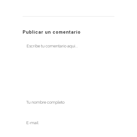
Publicar un comentario