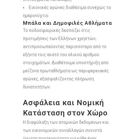
Εικονικές αγώνες διαθέσιμα συνεχώς το
ημερονύχτιο
Μπάλα και Δημοφιλές Αθλήματα
Το ποδοσφαιρικές δεσπόζει στις
προτιμήσεις των Ελλήνων χρηστών,
αντιπροσωπεύοντας περισσότερο από το
εξήντα τοις εκατό του ολικού αριθμού
στοιχημάτων. Διαθέτουμε υποστήριξη από
μείζονα πρωταθλήματα ως περιφερειακές
αγώνες, εξασφαλίζοντας πλήρωση
δυνατοτήτων.
Ασφάλεια και Νομική
Κατάσταση στον Χώρο
Η διαφύλαξη των ατομικών δεδομένων και
των οικονομικών συναλλαγών συνιστά
ύψιστη προτεραιότητα για κάθε έναν