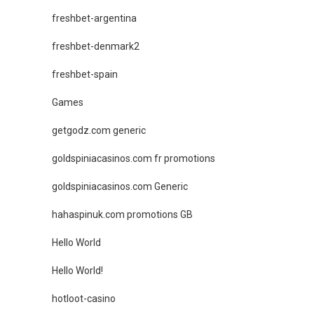
freshbet-argentina
freshbet-denmark2
freshbet-spain
Games
getgodz.com generic
goldspiniacasinos.com fr promotions
goldspiniacasinos.com Generic
hahaspinuk.com promotions GB
Hello World
Hello World!
hotloot-casino