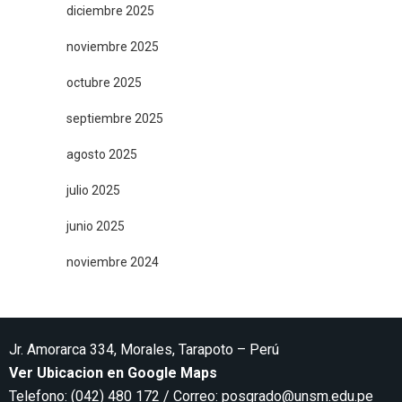
diciembre 2025
noviembre 2025
octubre 2025
septiembre 2025
agosto 2025
julio 2025
junio 2025
noviembre 2024
Jr. Amorarca 334, Morales, Tarapoto – Perú
Ver Ubicacion en Google Maps
Telefono: (042) 480 172 / Correo:
posgrado@unsm.edu.pe