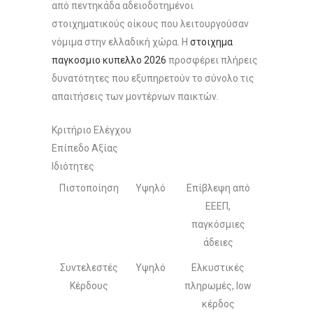
από πεντηκάδα αδειοδοτημένοι
στοιχηματικούς οίκους που λειτουργούσαν
νόμιμα στην ελλαδική χώρα. Η
στοιχημα
παγκοσμιο κυπελλο 2026
προσφέρει πλήρεις
δυνατότητες που εξυπηρετούν το σύνολο τις
απαιτήσεις των μοντέρνων παικτών.
Κριτήριο Ελέγχου
Επίπεδο Αξίας
Ιδιότητες
Πιστοποίηση
Υψηλό
Επίβλεψη από
ΕΕΕΠ,
παγκόσμιες
άδειες
Συντελεστές
Υψηλό
Ελκυστικές
Κέρδους
πληρωμές, low
κέρδος