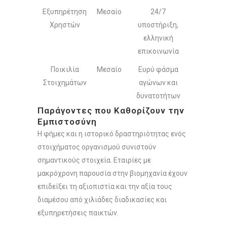
Εξυπηρέτηση
Μεσαίο
24/7
Χρηστών
υποστήριξη,
ελληνική
επικοινωνία
Ποικιλία
Μεσαίο
Ευρύ φάσμα
Στοιχημάτων
αγώνων και
δυνατοτήτων
Παράγοντες που Καθορίζουν την
Εμπιστοσύνη
Η φήμες και η ιστορικό δραστηριότητας ενός
στοιχήματος οργανισμού συνιστούν
σημαντικούς στοιχεία. Εταιρίες με
μακρόχρονη παρουσία στην βιομηχανία έχουν
επιδείξει τη αξιοπιστία και την αξία τους
διαμέσου από χιλιάδες διαδικασίες και
εξυπηρετήσεις παικτών.