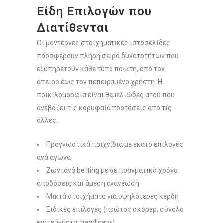
Είδη Επιλογών που
Διατίθενται
Οι μοντέρνες στοιχηματικές ιστοσελίδες
προσφέρουν πλήρη σειρά δυνατοτήτων που
εξυπηρετούν κάθε τύπο παίκτη, από τον
άπειρο έως τον πεπειραμένο χρήστη. Η
ποικιλομορφία είναι θεμελιώδες ατού που
ανεβάζει τις κορυφαία προτάσεις από τις
άλλες.
Προγνωστικά παιχνίδια με εκατό επιλογές
ανά αγώνα
Ζωντανά betting με σε πραγματικό χρόνο
αποδόσεις και άμεση ανανέωση
Μικτά στοιχήματα για υψηλότερες κέρδη
Ειδικές επιλογές (πρώτος σκόρερ, σύνολο
επιτεύγματα, handicaps)