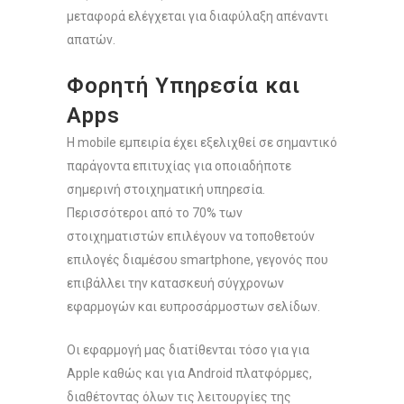
μεταφορά ελέγχεται για διαφύλαξη απέναντι
απατών.
Φορητή Υπηρεσία και
Apps
Η mobile εμπειρία έχει εξελιχθεί σε σημαντικό
παράγοντα επιτυχίας για οποιαδήποτε
σημερινή στοιχηματική υπηρεσία.
Περισσότεροι από το 70% των
στοιχηματιστών επιλέγουν να τοποθετούν
επιλογές διαμέσου smartphone, γεγονός που
επιβάλλει την κατασκευή σύγχρονων
εφαρμογών και ευπροσάρμοστων σελίδων.
Οι εφαρμογή μας διατίθενται τόσο για για
Apple καθώς και για Android πλατφόρμες,
διαθέτοντας όλων τις λειτουργίες της