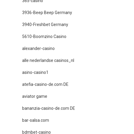
365-casino
3936-Beep Beep Germany
3940-Freshbet Germany
5610-Boomzino Casino
alexander-casino
alle nederlandse casinos_nl
asino-casino1
atefia-casino-de.com DE
aviator game
bananzia-casino-de.com DE
bar-salsa.com
bdmbet-casino