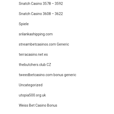
Snatch Casino 3578 – 3592
Snatch Casino 3608 – 3622
Spiele
srilankashipping.com
streambetcasinos.com Generic
terracasino.net es
thebutchers.club CZ
tweedbetcasino.com bonus generic
Uncategorized
utopia500.org.uk
Weiss Bet Casino Bonus