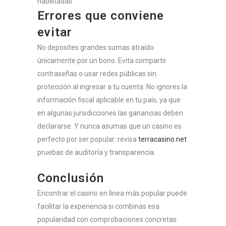
habilitadas
Errores que conviene
evitar
No deposites grandes sumas atraído
únicamente por un bono. Evita compartir
contraseñas o usar redes públicas sin
protección al ingresar a tu cuenta. No ignores la
información fiscal aplicable en tu país, ya que
en algunas jurisdicciones las ganancias deben
declararse. Y nunca asumas que un casino es
perfecto por ser popular: revisa
terracasino.net
pruebas de auditoría y transparencia.
Conclusión
Encontrar el casino en línea más popular puede
facilitar la experiencia si combinas esa
popularidad con comprobaciones concretas: