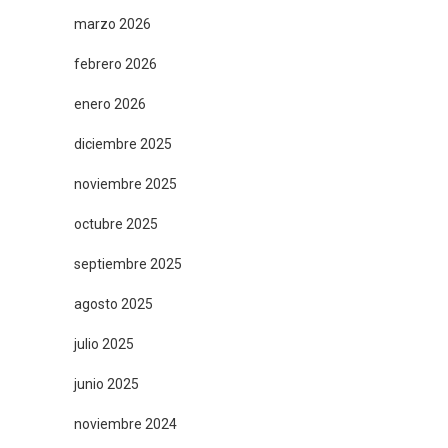
marzo 2026
febrero 2026
enero 2026
diciembre 2025
noviembre 2025
octubre 2025
septiembre 2025
agosto 2025
julio 2025
junio 2025
noviembre 2024