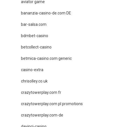
aviator game
bananzia-casino-de.com DE
bar-salsa.com
bdmbet-casino
betcollect-casino
betmica-casino.com generic
casino-extra
chrisolley.co.uk
crazytowerplay.com fr
crazytowerplay.com pl promotions
crazytowerplay.com-de
davinci-casino