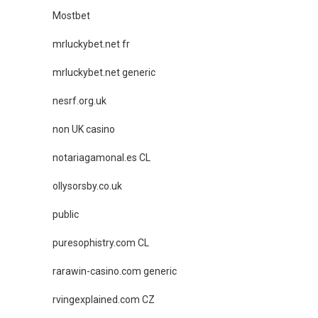
Mostbet
mrluckybet.net fr
mrluckybet.net generic
nesrf.org.uk
non UK casino
notariagamonal.es CL
ollysorsby.co.uk
public
puresophistry.com CL
rarawin-casino.com generic
rvingexplained.com CZ