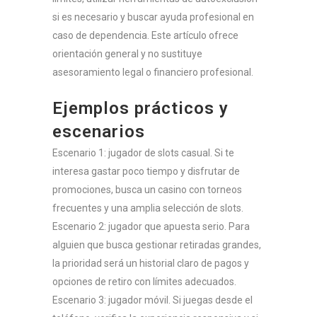
si es necesario y buscar ayuda profesional en
caso de dependencia. Este artículo ofrece
orientación general y no sustituye
asesoramiento legal o financiero profesional.
Ejemplos prácticos y
escenarios
Escenario 1: jugador de slots casual. Si te
interesa gastar poco tiempo y disfrutar de
promociones, busca un casino con torneos
frecuentes y una amplia selección de slots.
Escenario 2: jugador que apuesta serio. Para
alguien que busca gestionar retiradas grandes,
la prioridad será un historial claro de pagos y
opciones de retiro con límites adecuados.
Escenario 3: jugador móvil. Si juegas desde el