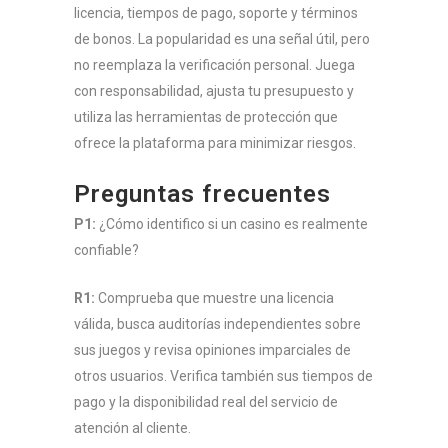
licencia, tiempos de pago, soporte y términos
de bonos. La popularidad es una señal útil, pero
no reemplaza la verificación personal. Juega
con responsabilidad, ajusta tu presupuesto y
utiliza las herramientas de protección que
ofrece la plataforma para minimizar riesgos.
Preguntas frecuentes
P1:
¿Cómo identifico si un casino es realmente
confiable?
R1:
Comprueba que muestre una licencia
válida, busca auditorías independientes sobre
sus juegos y revisa opiniones imparciales de
otros usuarios. Verifica también sus tiempos de
pago y la disponibilidad real del servicio de
atención al cliente.