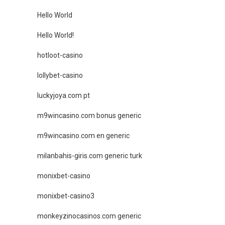
Hello World
Hello World!
hotloot-casino
lollybet-casino
luckyjoya.com pt
m9wincasino.com bonus generic
m9wincasino.com en generic
milanbahis-giris.com generic turk
monixbet-casino
monixbet-casino3
monkeyzinocasinos.com generic