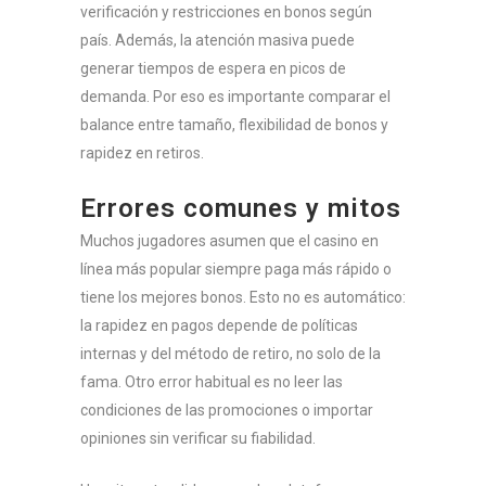
verificación y restricciones en bonos según
país. Además, la atención masiva puede
generar tiempos de espera en picos de
demanda. Por eso es importante comparar el
balance entre tamaño, flexibilidad de bonos y
rapidez en retiros.
Errores comunes y mitos
Muchos jugadores asumen que el casino en
línea más popular siempre paga más rápido o
tiene los mejores bonos. Esto no es automático:
la rapidez en pagos depende de políticas
internas y del método de retiro, no solo de la
fama. Otro error habitual es no leer las
condiciones de las promociones o importar
opiniones sin verificar su fiabilidad.