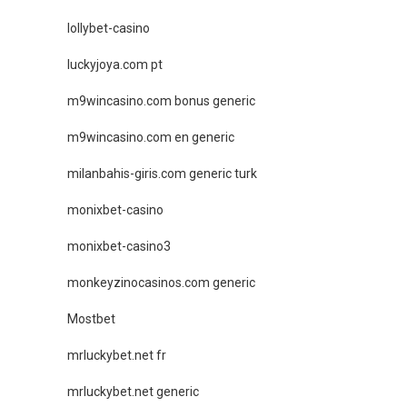
lollybet-casino
luckyjoya.com pt
m9wincasino.com bonus generic
m9wincasino.com en generic
milanbahis-giris.com generic turk
monixbet-casino
monixbet-casino3
monkeyzinocasinos.com generic
Mostbet
mrluckybet.net fr
mrluckybet.net generic