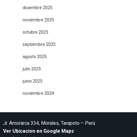
diciembre 2025
noviembre 2025
octubre 2025
septiembre 2025
agosto 2025
julio 2025
junio 2025
noviembre 2024
Jr. Amorarca 334, Morales, Tarapoto – Perú
Ver Ubicacion en Google Maps