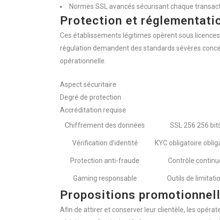
Normes SSL avancés sécurisant chaque transacti
Protection et réglementati
Ces établissements légitimes opèrent sous licences
régulation demandent des standards sévères concerna
opérationnelle.
Aspect sécuritaire
Degré de protection
Accréditation requise
Chiffrement des données
SSL 256 256 bit
Vérification d’identité
KYC obligatoire oblig
Protection anti-fraude
Contrôle continu
Gaming responsable
Outils de limitati
Propositions promotionnel
Afin de attirer et conserver leur clientèle, les op