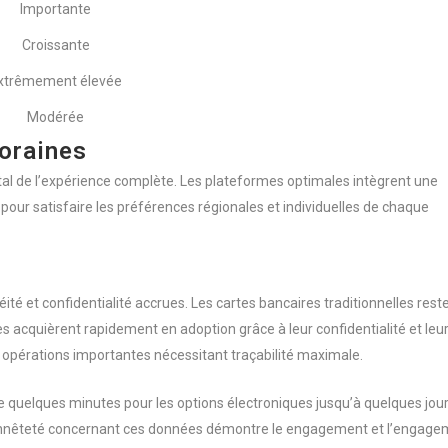
Importante
Croissante
xtrêmement élevée
Modérée
oraines
tal de l’expérience complète. Les plateformes optimales intègrent une
pour satisfaire les préférences régionales et individuelles de chaque
ité et confidentialité accrues. Les cartes bancaires traditionnelles rest
es acquièrent rapidement en adoption grâce à leur confidentialité et leu
x opérations importantes nécessitant traçabilité maximale.
e quelques minutes pour les options électroniques jusqu’à quelques jou
 honnêteté concernant ces données démontre le engagement et l’engag