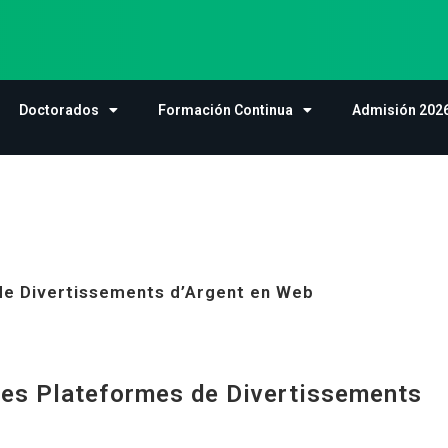
Doctorados
Formación Continua
Admisión 2026
de Divertissements d’Argent en Web
res Plateformes de Divertissements