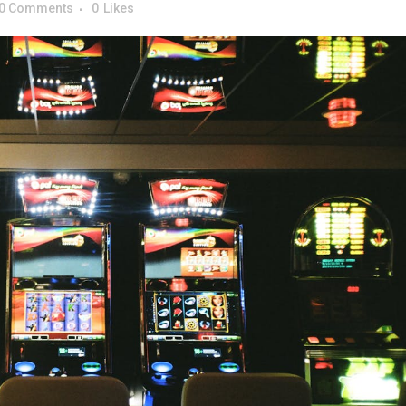
0 Comments
0
Likes