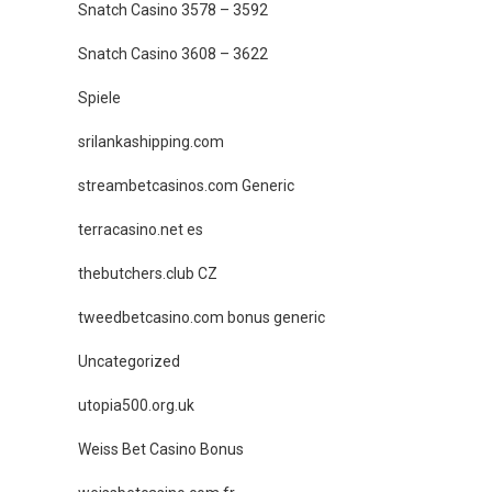
Snatch Casino 3578 – 3592
Snatch Casino 3608 – 3622
Spiele
srilankashipping.com
streambetcasinos.com Generic
terracasino.net es
thebutchers.club CZ
tweedbetcasino.com bonus generic
Uncategorized
utopia500.org.uk
Weiss Bet Casino Bonus