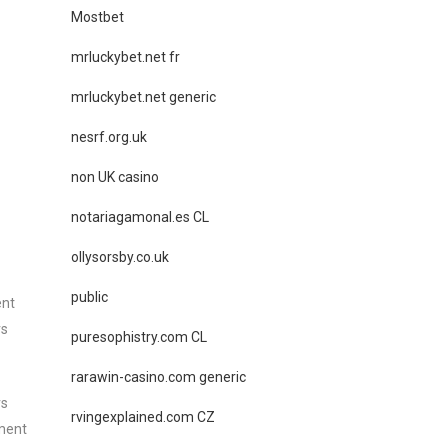
Mostbet
mrluckybet.net fr
mrluckybet.net generic
nesrf.org.uk
non UK casino
notariagamonal.es CL
ollysorsby.co.uk
public
ent
rs
puresophistry.com CL
rarawin-casino.com generic
rs
rvingexplained.com CZ
ement