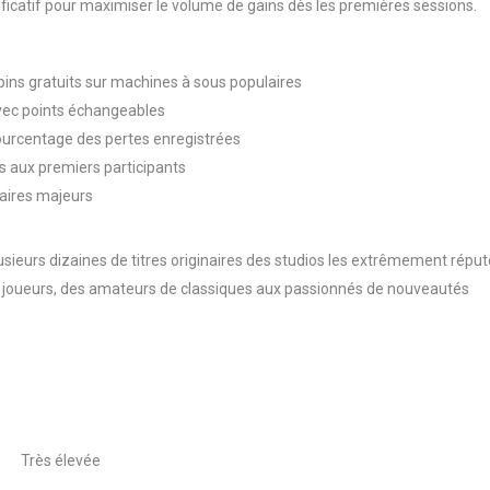
ificatif pour maximiser le volume de gains dès les premières sessions.
ns gratuits sur machines à sous populaires
 avec points échangeables
rcentage des pertes enregistrées
s aux premiers participants
aires majeurs
ieurs dizaines de titres originaires des studios les extrêmement réput
e joueurs, des amateurs de classiques aux passionnés de nouveautés
Très élevée