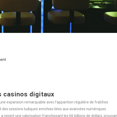
ment
 casinos digitaux
t une expansion remarquable avec l’apparition régulière de fraîches
t des sessions ludiques enrichies liées aux avancées numériques
rejoint une valorisation franchissant les 66 billions de dollars, prouvan