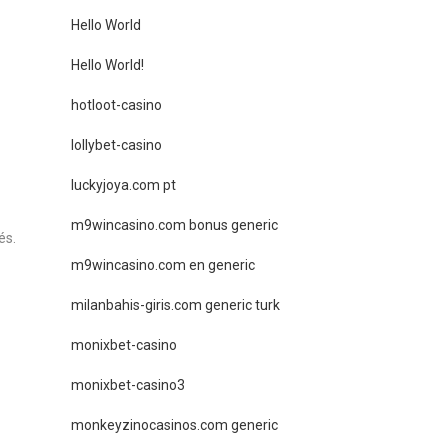
Hello World
Hello World!
hotloot-casino
lollybet-casino
luckyjoya.com pt
m9wincasino.com bonus generic
és.
m9wincasino.com en generic
milanbahis-giris.com generic turk
monixbet-casino
monixbet-casino3
monkeyzinocasinos.com generic