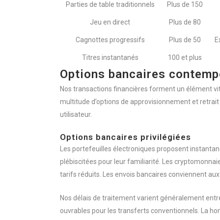
Parties de table traditionnels
Plus de 150
Jeu en direct
Plus de 80
Cagnottes progressifs
Plus de 50
E
Titres instantanés
100 et plus
Options bancaires contemp
Nos transactions financières forment un élément vi
multitude d’options de approvisionnement et retrait 
utilisateur.
Options bancaires privilégiées
Les portefeuilles électroniques proposent instantané
plébiscitées pour leur familiarité. Les cryptomonnai
tarifs réduits. Les envois bancaires conviennent au
Nos délais de traitement varient généralement entr
ouvrables pour les transferts conventionnels. La