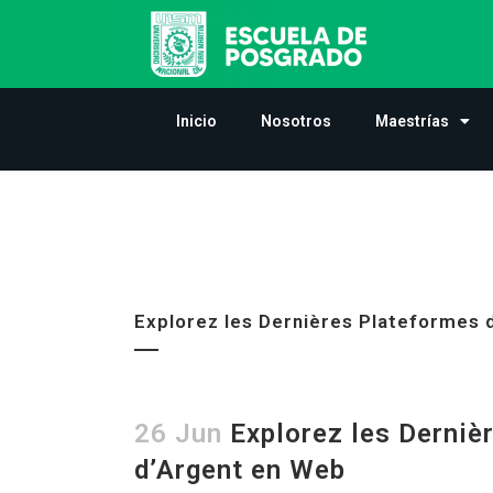
Inicio
Nosotros
Maestrías
Explorez les Dernières Plateformes 
26 Jun
Explorez les Derniè
d’Argent en Web