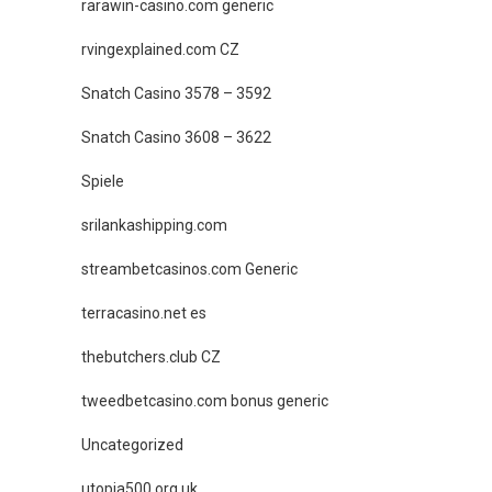
rarawin-casino.com generic
rvingexplained.com CZ
Snatch Casino 3578 – 3592
Snatch Casino 3608 – 3622
Spiele
srilankashipping.com
streambetcasinos.com Generic
terracasino.net es
thebutchers.club CZ
tweedbetcasino.com bonus generic
Uncategorized
utopia500.org.uk