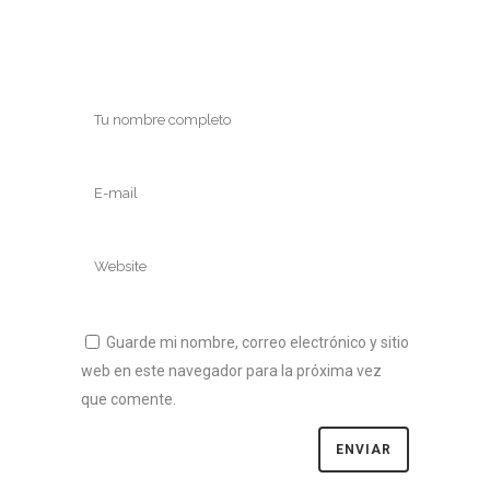
Guarde mi nombre, correo electrónico y sitio
web en este navegador para la próxima vez
que comente.