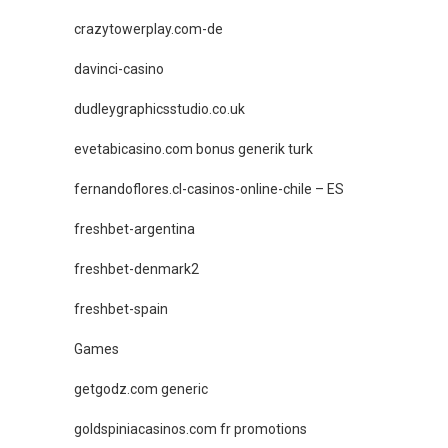
crazytowerplay.com-de
davinci-casino
dudleygraphicsstudio.co.uk
evetabicasino.com bonus generik turk
fernandoflores.cl-casinos-online-chile – ES
freshbet-argentina
freshbet-denmark2
freshbet-spain
Games
getgodz.com generic
goldspiniacasinos.com fr promotions