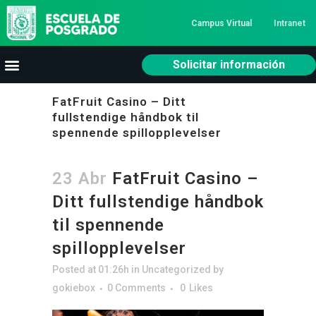
Campus Virtual
Intranet
Solicitar información
FatFruit Casino – Ditt
fullstendige håndbok til
spennende spillopplevelser
23 Abr
FatFruit Casino –
Ditt fullstendige håndbok
til spennende
spillopplevelser
Posted at 01:26h
in
Uncategorized
by
gokiebox
0 Comments
0
Likes