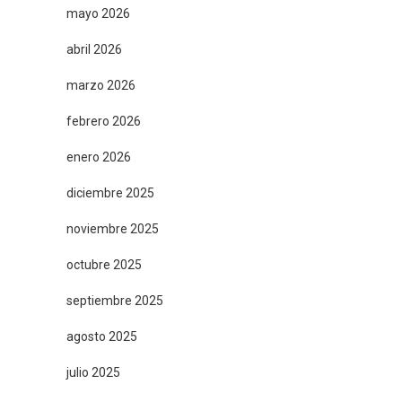
mayo 2026
abril 2026
marzo 2026
febrero 2026
enero 2026
diciembre 2025
noviembre 2025
octubre 2025
septiembre 2025
agosto 2025
julio 2025