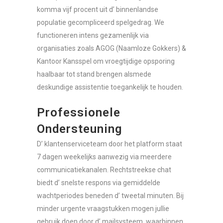
komma vijf procent uit d’ binnenlandse
populatie gecompliceerd spelgedrag. We
functioneren intens gezamenlijk via
organisaties zoals AGOG (Naamloze Gokkers) &
Kantoor Kansspel om vroegtijdige opsporing
haalbaar tot stand brengen alsmede
deskundige assistentie toegankelijk te houden.
Professionele
Ondersteuning
D’ klantenserviceteam door het platform staat
7 dagen weekelijks aanwezig via meerdere
communicatiekanalen. Rechtstreekse chat
biedt d’ snelste respons via gemiddelde
wachtperiodes beneden d’ tweetal minuten. Bij
minder urgente vraagstukken mogen jullie
gebruik doen door d’ mailsysteem, waarbinnen