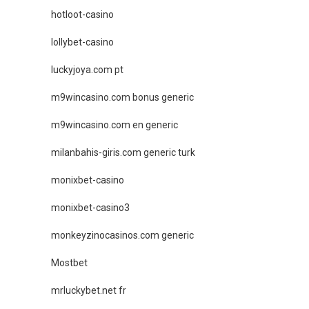
hotloot-casino
lollybet-casino
luckyjoya.com pt
m9wincasino.com bonus generic
m9wincasino.com en generic
milanbahis-giris.com generic turk
monixbet-casino
monixbet-casino3
monkeyzinocasinos.com generic
Mostbet
mrluckybet.net fr