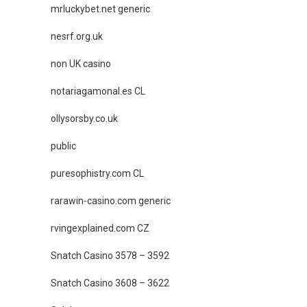
mrluckybet.net generic
nesrf.org.uk
non UK casino
notariagamonal.es CL
ollysorsby.co.uk
public
puresophistry.com CL
rarawin-casino.com generic
rvingexplained.com CZ
Snatch Casino 3578 – 3592
Snatch Casino 3608 – 3622