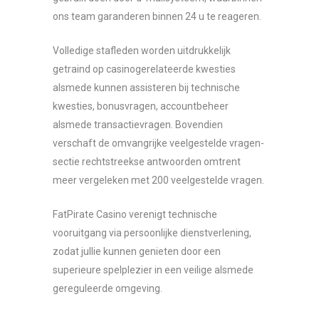
ons team garanderen binnen 24 u te reageren.
Volledige stafleden worden uitdrukkelijk
getraind op casinogerelateerde kwesties
alsmede kunnen assisteren bij technische
kwesties, bonusvragen, accountbeheer
alsmede transactievragen. Bovendien
verschaft de omvangrijke veelgestelde vragen-
sectie rechtstreekse antwoorden omtrent
meer vergeleken met 200 veelgestelde vragen.
FatPirate Casino verenigt technische
vooruitgang via persoonlijke dienstverlening,
zodat jullie kunnen genieten door een
superieure spelplezier in een veilige alsmede
gereguleerde omgeving.