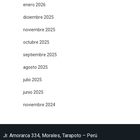
enero 2026
diciembre 2025
noviembre 2025
octubre 2025
septiembre 2025
agosto 2025
julio 2025
junio 2025
noviembre 2024
Jr. Amorarca 334, Morales, Tarapoto – Perú