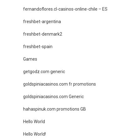
fernandoflores.cl-casinos-online-chile – ES
freshbet-argentina
freshbet-denmark2
freshbet-spain
Games
getgodz.com generic
goldspiniacasinos.com fr promotions
goldspiniacasinos.com Generic
hahaspinuk.com promotions GB
Hello World
Hello World!