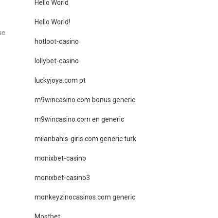
Hello World
Hello World!
se
hotloot-casino
lollybet-casino
luckyjoya.com pt
m9wincasino.com bonus generic
m9wincasino.com en generic
milanbahis-giris.com generic turk
monixbet-casino
monixbet-casino3
monkeyzinocasinos.com generic
Mostbet