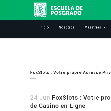
Inicio
Nosotros
Maestrías
FoxSlots : Votre propre Adresse Priv
24 Jun
FoxSlots : Votre pro
de Casino en Ligne