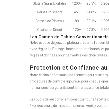
Slots à Spins Digitales
1200+
96.5%
0.20
Gains Croissants
45+
94.8%
0.25
Games de Plateau
180+
98.1%
1.00
Casino en Direct
120+
97.3%
0.50
Les Games de Tables Conventionnels
Notre espace de jeux de plateau présente l’ensemble 
avec règles La Partage, baccarat punto banco, et p
règles et données pour permettre des choix avisés.
Protection et Confiance au
Notre casino opère sous une licence rigoureuse émi
procédures de contrôle rigoureux pour chaque opéra
normalisées qui garantissent la transparence totale
Les outils de jeu conscient constituent une facette 
fixer des seuils de mise journalières, weekly ou mont