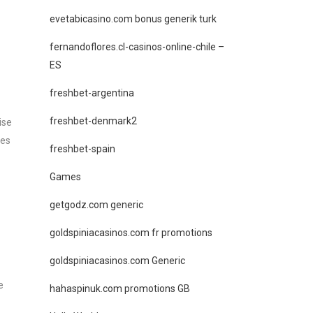
evetabicasino.com bonus generik turk
fernandoflores.cl-casinos-online-chile –
ES
freshbet-argentina
freshbet-denmark2
ise
ses
freshbet-spain
Games
getgodz.com generic
goldspiniacasinos.com fr promotions
goldspiniacasinos.com Generic
e
hahaspinuk.com promotions GB