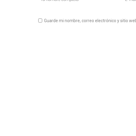
Guarde mi nombre, correo electrónico y sitio w