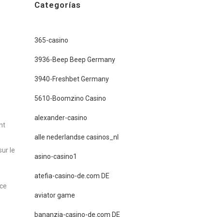
Categorías
365-casino
3936-Beep Beep Germany
3940-Freshbet Germany
5610-Boomzino Casino
alexander-casino
nt
alle nederlandse casinos_nl
ur le
asino-casino1
atefia-casino-de.com DE
nce
aviator game
bananzia-casino-de.com DE