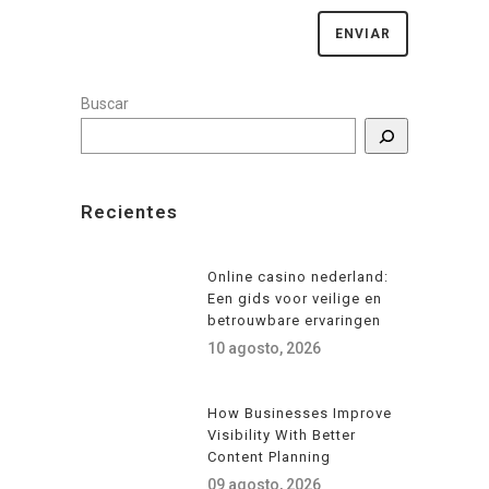
Buscar
Recientes
Online casino nederland:
Een gids voor veilige en
betrouwbare ervaringen
10 agosto, 2026
How Businesses Improve
Visibility With Better
Content Planning
09 agosto, 2026