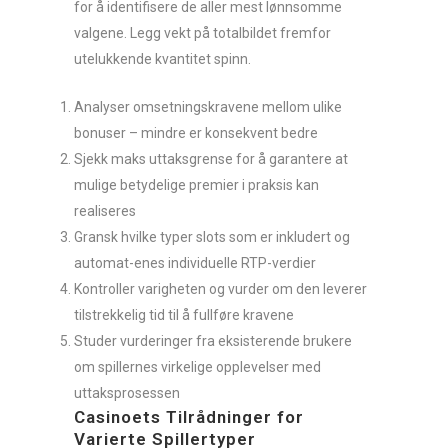
for å identifisere de aller mest lønnsomme
valgene. Legg vekt på totalbildet fremfor
utelukkende kvantitet spinn.
Analyser omsetningskravene mellom ulike
bonuser – mindre er konsekvent bedre
Sjekk maks uttaksgrense for å garantere at
mulige betydelige premier i praksis kan
realiseres
Gransk hvilke typer slots som er inkludert og
automat-enes individuelle RTP-verdier
Kontroller varigheten og vurder om den leverer
tilstrekkelig tid til å fullføre kravene
Studer vurderinger fra eksisterende brukere
om spillernes virkelige opplevelser med
uttaksprosessen
Casinoets Tilrådninger for
Varierte Spillertyper