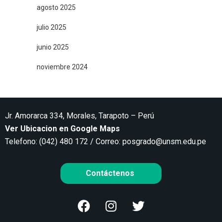
agosto 2025
julio 2025
junio 2025
noviembre 2024
Jr. Amorarca 334, Morales, Tarapoto – Perú
Ver Ubicacion en Google Maps
Telefono: (042) 480 172 / Correo:
posgrado@unsm.edu.pe
Contáctenos