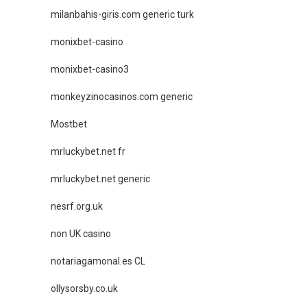
milanbahis-giris.com generic turk
monixbet-casino
monixbet-casino3
monkeyzinocasinos.com generic
Mostbet
mrluckybet.net fr
mrluckybet.net generic
nesrf.org.uk
non UK casino
notariagamonal.es CL
ollysorsby.co.uk