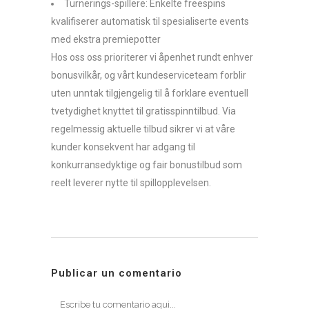
Turnerings-spillere: Enkelte freespins
kvalifiserer automatisk til spesialiserte events
med ekstra premiepotter
Hos oss oss prioriterer vi åpenhet rundt enhver
bonusvilkår, og vårt kundeserviceteam forblir
uten unntak tilgjengelig til å forklare eventuell
tvetydighet knyttet til gratisspinntilbud. Via
regelmessig aktuelle tilbud sikrer vi at våre
kunder konsekvent har adgang til
konkurransedyktige og fair bonustilbud som
reelt leverer nytte til spillopplevelsen.
Publicar un comentario