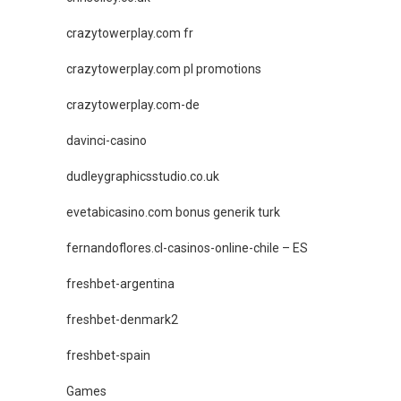
crazytowerplay.com fr
crazytowerplay.com pl promotions
crazytowerplay.com-de
davinci-casino
dudleygraphicsstudio.co.uk
evetabicasino.com bonus generik turk
fernandoflores.cl-casinos-online-chile – ES
freshbet-argentina
freshbet-denmark2
freshbet-spain
Games