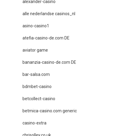
alexander-casino
alle nederlandse casinos_nl
asino-casino1
atefia-casino-de.com DE
aviator game
bananzia-casino-de.com DE
bar-salsa.com
bdmbet-casino
betcollect-casino
betmica-casino.com generic
casino-extra
chrisolley.co.uk