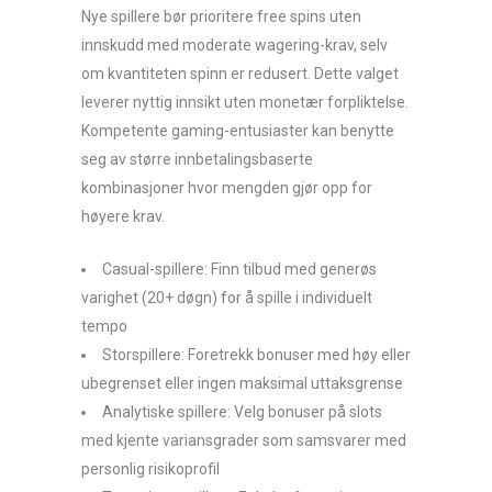
Nye spillere bør prioritere free spins uten
innskudd med moderate wagering-krav, selv
om kvantiteten spinn er redusert. Dette valget
leverer nyttig innsikt uten monetær forpliktelse.
Kompetente gaming-entusiaster kan benytte
seg av større innbetalingsbaserte
kombinasjoner hvor mengden gjør opp for
høyere krav.
Casual-spillere: Finn tilbud med generøs
varighet (20+ døgn) for å spille i individuelt
tempo
Storspillere: Foretrekk bonuser med høy eller
ubegrenset eller ingen maksimal uttaksgrense
Analytiske spillere: Velg bonuser på slots
med kjente variansgrader som samsvarer med
personlig risikoprofil