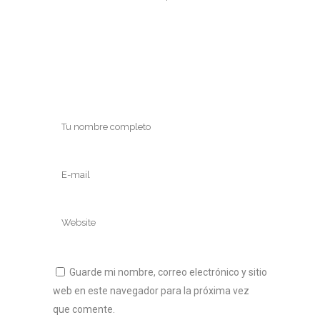
Guarde mi nombre, correo electrónico y sitio
web en este navegador para la próxima vez
que comente.