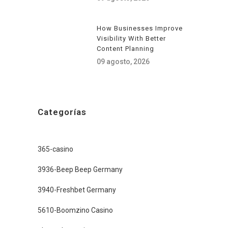
How Businesses Improve
Visibility With Better
Content Planning
09 agosto, 2026
Categorías
365-casino
3936-Beep Beep Germany
3940-Freshbet Germany
5610-Boomzino Casino