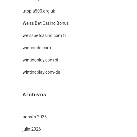
utopia500.org.uk
Weiss Bet Casino Bonus
weissbetcasino.com fr
wintinode.com
wintinoplay.com pl
wintinoplay.com-de
Archivos
agosto 2026
julio 2026