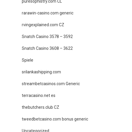
puresophistry.com CL
rarawin-casino.com generic
rvingexplained.com CZ
Snatch Casino 3578 – 3592
Snatch Casino 3608 – 3622
Spiele
srilankashipping.com
streambetcasinos.com Generic
terracasino.net es
thebutchers.club CZ
tweedbetcasino.com bonus generic
Uncategorized