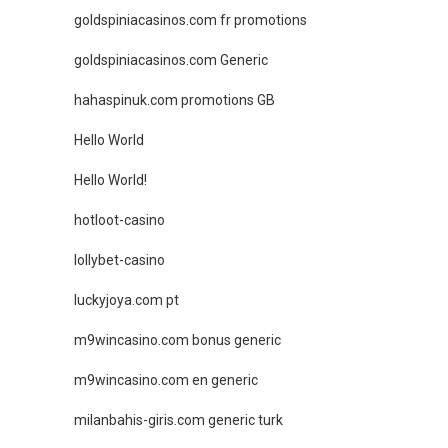
goldspiniacasinos.com fr promotions
goldspiniacasinos.com Generic
hahaspinuk.com promotions GB
Hello World
Hello World!
hotloot-casino
lollybet-casino
luckyjoya.com pt
m9wincasino.com bonus generic
m9wincasino.com en generic
milanbahis-giris.com generic turk