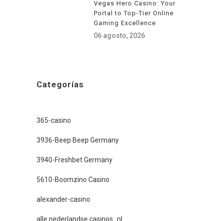
Vegas Hero Casino: Your
Portal to Top-Tier Online
Gaming Excellence
06 agosto, 2026
Categorías
365-casino
3936-Beep Beep Germany
3940-Freshbet Germany
5610-Boomzino Casino
alexander-casino
alle nederlandse casinos_nl