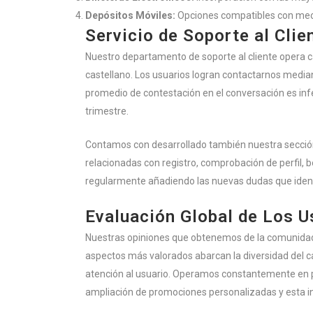
Depósitos Móviles:
Opciones compatibles con mec
Servicio de Soporte al Clie
Nuestro departamento de soporte al cliente opera ca
castellano. Los usuarios logran contactarnos median
promedio de contestación en el conversación es infe
trimestre.
Contamos con desarrollado también nuestra secció
relacionadas con registro, comprobación de perfil, 
regularmente añadiendo las nuevas dudas que ident
Evaluación Global de Los U
Nuestras opiniones que obtenemos de la comunidad 
aspectos más valorados abarcan la diversidad del ca
atención al usuario. Operamos constantemente en p
ampliación de promociones personalizadas y esta i