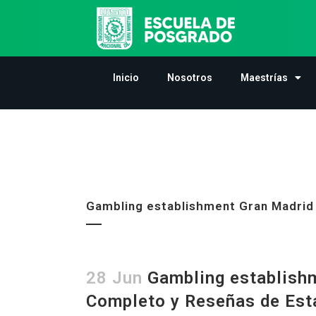
Inicio
Nosotros
Maestrías
Gambling establishment Gran Madrid 
28 Jun
Gambling establishm
Completo y Reseñas de Est