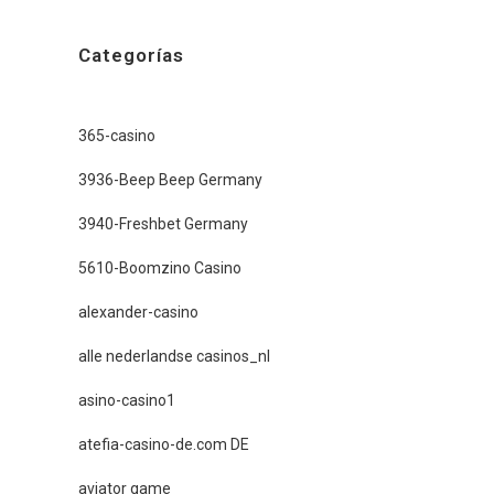
Categorías
365-casino
3936-Beep Beep Germany
3940-Freshbet Germany
5610-Boomzino Casino
alexander-casino
alle nederlandse casinos_nl
asino-casino1
atefia-casino-de.com DE
aviator game