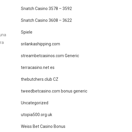
Snatch Casino 3578 – 3592
Snatch Casino 3608 – 3622
Spiele
 una
ara
srilankashipping.com
streambetcasinos.com Generic
terracasino.net es
thebutchers.club CZ
tweedbetcasino.com bonus generic
Uncategorized
utopia500.org.uk
Weiss Bet Casino Bonus