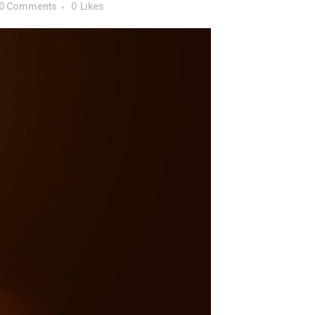
0 Comments
0
Likes