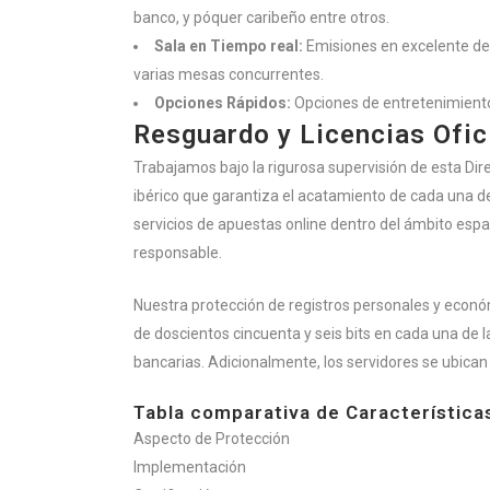
banco, y póquer caribeño entre otros.
Sala en Tiempo real:
Emisiones en excelente def
varias mesas concurrentes.
Opciones Rápidos:
Opciones de entretenimiento 
Resguardo y Licencias Ofic
Trabajamos bajo la rigurosa supervisión de esta Di
ibérico que garantiza el acatamiento de cada una de 
servicios de apuestas online dentro del ámbito espa
responsable.
Nuestra protección de registros personales y econ
de doscientos cincuenta y seis bits en cada una de 
bancarias. Adicionalmente, los servidores se ubican
Tabla comparativa de Característica
Aspecto de Protección
Implementación