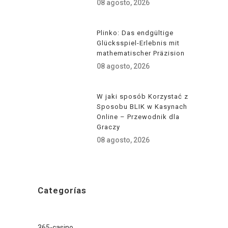
08 agosto, 2026
Plinko: Das endgültige
Glücksspiel-Erlebnis mit
mathematischer Präzision
08 agosto, 2026
W jaki sposób Korzystać z
Sposobu BLIK w Kasynach
Online – Przewodnik dla
Graczy
08 agosto, 2026
Categorías
365-casino