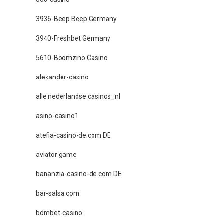
3936-Beep Beep Germany
3940-Freshbet Germany
5610-Boomzino Casino
alexander-casino
alle nederlandse casinos_nl
asino-casino1
atefia-casino-de.com DE
aviator game
bananzia-casino-de.com DE
bar-salsa.com
bdmbet-casino