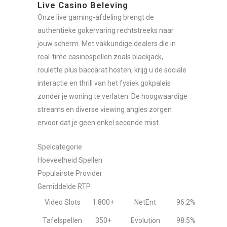
Live Casino Beleving
Onze live gaming-afdeling brengt de
authentieke gokervaring rechtstreeks naar
jouw scherm. Met vakkundige dealers die in
real-time casinospellen zoals blackjack,
roulette plus baccarat hosten, krijg u de sociale
interactie en thrill van het fysiek gokpaleis
zonder je woning te verlaten. De hoogwaardige
streams en diverse viewing angles zorgen
ervoor dat je geen enkel seconde mist.
Spelcategorie
Hoeveelheid Spellen
Populairste Provider
Gemiddelde RTP
Video Slots
1.800+
NetEnt
96.2%
Tafelspellen
350+
Evolution
98.5%