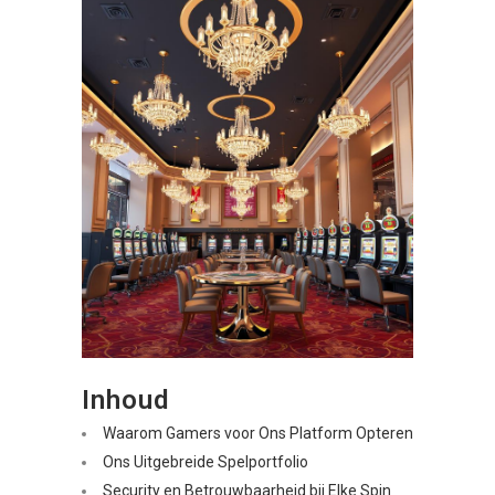
Inhoud
Waarom Gamers voor Ons Platform Opteren
Ons Uitgebreide Spelportfolio
Security en Betrouwbaarheid bij Elke Spin