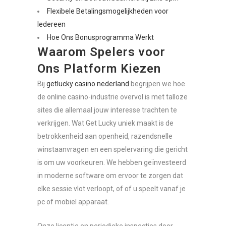
Flexibele Betalingsmogelijkheden voor
Iedereen
Hoe Ons Bonusprogramma Werkt
Waarom Spelers voor
Ons Platform Kiezen
Bij
getlucky casino nederland
begrijpen we hoe
de online casino-industrie overvol is met talloze
sites die allemaal jouw interesse trachten te
verkrijgen. Wat Get Lucky uniek maakt is de
betrokkenheid aan openheid, razendsnelle
winstaanvragen en een spelervaring die gericht
is om uw voorkeuren. We hebben geïnvesteerd
in moderne software om ervoor te zorgen dat
elke sessie vlot verloopt, of of u speelt vanaf je
pc of mobiel apparaat.