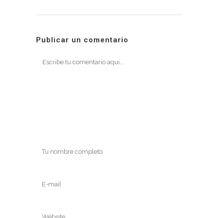
Publicar un comentario