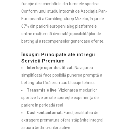
funcție de schimbările din turneele sportive.
Conform unui studiu întocmit de Asociația Pan-
Europeană a Gambling-ului și Mizelor, în jur de
67% din pariorii europeni aleg platformele
online mulțumită diversității posibilităților de
betting și a recompenselor generoase oferite.
Însuşiri Principale ale întregii
Servicii Premium
Interfețe ușor de utilizat:
Navigarea
simplificată face posibilă punerea promptă a
betting-ului fără erori sau blocaje tehnice
Transmisie live:
Vizionarea meciurilor
sportive live pe site sporește experiența de
pariere în perioadă real
Cash-out automat:
Funcționalitatea de
extragere prematură oferă stăpânire integral
asupra betting-urilor active