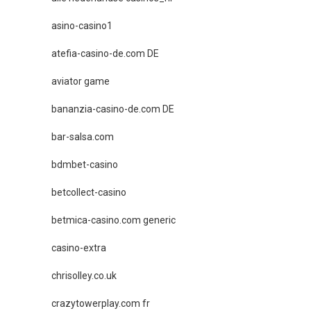
asino-casino1
atefia-casino-de.com DE
aviator game
bananzia-casino-de.com DE
bar-salsa.com
bdmbet-casino
betcollect-casino
betmica-casino.com generic
casino-extra
chrisolley.co.uk
crazytowerplay.com fr