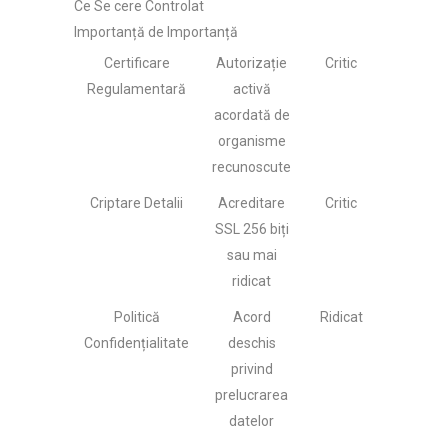
Ce Se cere Controlat
Importanță de Importanță
Certificare
Autorizație
Critic
Regulamentară
activă
acordată de
organisme
recunoscute
Criptare Detalii
Acreditare
Critic
SSL 256 biți
sau mai
ridicat
Politică
Acord
Ridicat
Confidențialitate
deschis
privind
prelucrarea
datelor