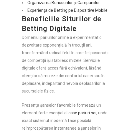
Organizarea Bonusurilor și Campaniilor
Experiența de Betting pe Dispozitive Mobile
Beneficiile Siturilor de
Betting Digitale
Domeniul pariurilor online a experimentat o
dezvoltare exponențială în trecuții ani,
transformând radical felul în care fel pasionații
de competiții își stabilesc mizele. Serviciile
digitale oferă acces fără echivalent, lăsând
clienților să mizeze din confortul casei sau în
deplasare, îndepărtând nevoia deplasărilor la
sucursalele fizice.
Prezența șanselor favorabile formează un
element forte esențial al
case pariuri noi
, unde
exact sistemul modernă face posibilă
reîmprospătarea instantanee a șanselor în