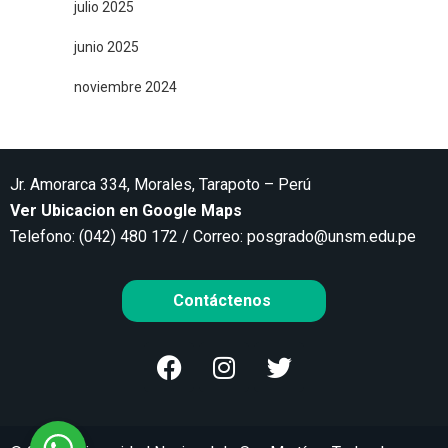
julio 2025
junio 2025
noviembre 2024
Jr. Amorarca 334, Morales, Tarapoto – Perú
Ver Ubicacion en Google Maps
Telefono: (042) 480 172 / Correo:
posgrado@unsm.edu.pe
Contáctenos