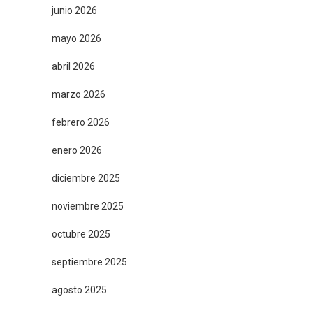
junio 2026
mayo 2026
abril 2026
marzo 2026
febrero 2026
enero 2026
diciembre 2025
noviembre 2025
octubre 2025
septiembre 2025
agosto 2025