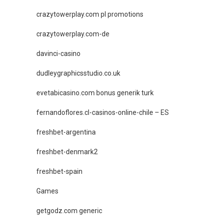
crazytowerplay.com pl promotions
crazytowerplay.com-de
davinci-casino
dudleygraphicsstudio.co.uk
evetabicasino.com bonus generik turk
fernandoflores.cl-casinos-online-chile – ES
freshbet-argentina
freshbet-denmark2
freshbet-spain
Games
getgodz.com generic