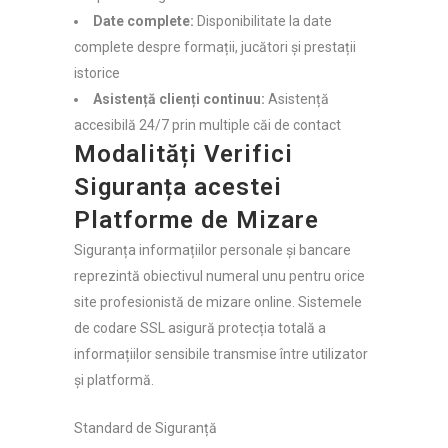
Date complete:
Disponibilitate la date
complete despre formații, jucători și prestații
istorice
Asistență clienți continuu:
Asistență
accesibilă 24/7 prin multiple căi de contact
Modalități Verifici
Siguranța acestei
Platforme de Mizare
Siguranța informațiilor personale și bancare
reprezintă obiectivul numeral unu pentru orice
site profesionistă de mizare online. Sistemele
de codare SSL asigură protecția totală a
informațiilor sensibile transmise între utilizator
și platformă.
Standard de Siguranță