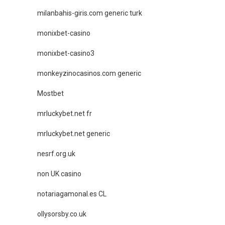
milanbahis-giris.com generic turk
monixbet-casino
monixbet-casino3
monkeyzinocasinos.com generic
Mostbet
mrluckybet.net fr
mrluckybet.net generic
nesrf.org.uk
non UK casino
notariagamonal.es CL
ollysorsby.co.uk