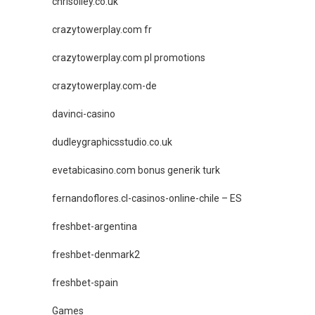
chrisolley.co.uk
crazytowerplay.com fr
crazytowerplay.com pl promotions
crazytowerplay.com-de
davinci-casino
dudleygraphicsstudio.co.uk
evetabicasino.com bonus generik turk
fernandoflores.cl-casinos-online-chile – ES
freshbet-argentina
freshbet-denmark2
freshbet-spain
Games