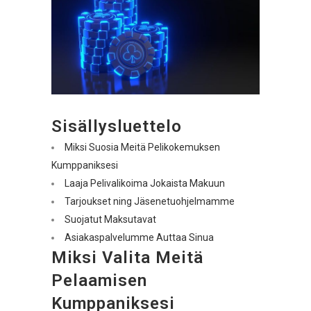
Sisällysluettelo
Miksi Suosia Meitä Pelikokemuksen
Kumppaniksesi
Laaja Pelivalikoima Jokaista Makuun
Tarjoukset ning Jäsenetuohjelmamme
Suojatut Maksutavat
Asiakaspalvelumme Auttaa Sinua
Miksi Valita Meitä
Pelaamisen
Kumppaniksesi