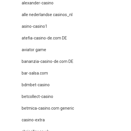
alexander-casino
alle nederlandse casinos_nl
asino-casino1
atefia-casino-de.com DE
aviator game
bananzia-casino-de.com DE
bar-salsa.com
bdmbet-casino
betcollect-casino
betmica-casino.com generic
casino-extra