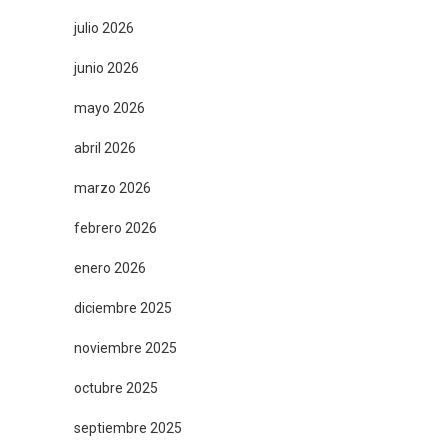
julio 2026
junio 2026
mayo 2026
abril 2026
marzo 2026
febrero 2026
enero 2026
diciembre 2025
noviembre 2025
octubre 2025
septiembre 2025