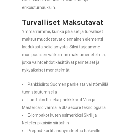
erikoisturnauksiin.
Turvalliset Maksutavat
Ymmärrämme, kuinka pikaiset ja turvalliset
maksut muodostavat olennainen elementti
laadukasta pelielämystä. Siksi tarjoamme
monipuolisen valikoiman maksumenetelmiä,
jotka vaihtoehdot käsittävät perinteiset ja
nykyaikaiset menetelmät.
Pankkisiirto Suomen pankeista välittömällä
tunnistautumisella
Luottokortti sekä pankkikortit Visa ja
Mastercard varmalla 3D Secure teknologialla
E-lompakot kuten esimerkiksi Skrill ja
Neteller pikaisiin siirtoihin
Prepaid-kortit anonymiteettiä hakeville