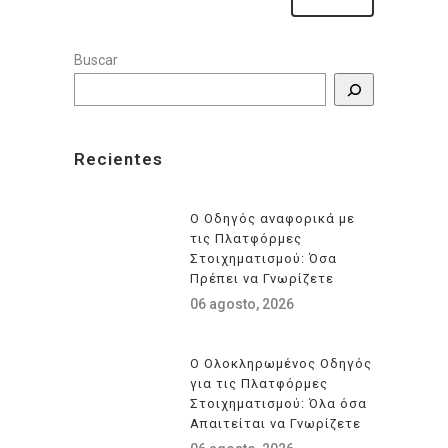
Buscar
Recientes
Ο Οδηγός αναφορικά με
τις Πλατφόρμες
Στοιχηματισμού: Όσα
Πρέπει να Γνωρίζετε
06 agosto, 2026
Ο Ολοκληρωμένος Οδηγός
για τις Πλατφόρμες
Στοιχηματισμού: Όλα όσα
Απαιτείται να Γνωρίζετε