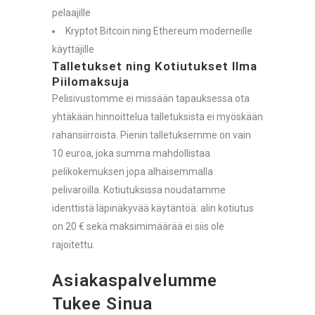
pelaajille
Kryptot Bitcoin ning Ethereum moderneille
käyttäjille
Talletukset ning Kotiutukset Ilma
Piilomaksuja
Pelisivustomme ei missään tapauksessa ota
yhtäkään hinnoittelua talletuksista ei myöskään
rahansiirroista. Pienin talletuksemme on vain
10 euroa, joka summa mahdollistaa
pelikokemuksen jopa alhaisemmalla
pelivaroilla. Kotiutuksissa noudatamme
identtistä läpinäkyvää käytäntöä: alin kotiutus
on 20 € sekä maksimimäärää ei siis ole
rajoitettu.
Asiakaspalvelumme
Tukee Sinua