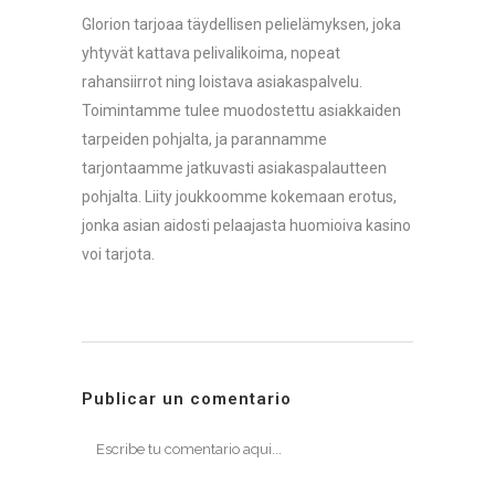
Glorion tarjoaa täydellisen pelielämyksen, joka
yhtyvät kattava pelivalikoima, nopeat
rahansiirrot ning loistava asiakaspalvelu.
Toimintamme tulee muodostettu asiakkaiden
tarpeiden pohjalta, ja parannamme
tarjontaamme jatkuvasti asiakaspalautteen
pohjalta. Liity joukkoomme kokemaan erotus,
jonka asian aidosti pelaajasta huomioiva kasino
voi tarjota.
Publicar un comentario