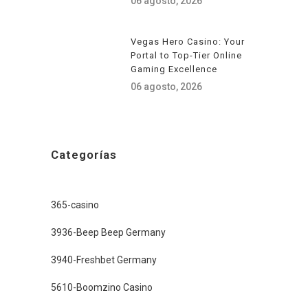
06 agosto, 2026
Vegas Hero Casino: Your
Portal to Top-Tier Online
Gaming Excellence
06 agosto, 2026
Categorías
365-casino
3936-Beep Beep Germany
3940-Freshbet Germany
5610-Boomzino Casino