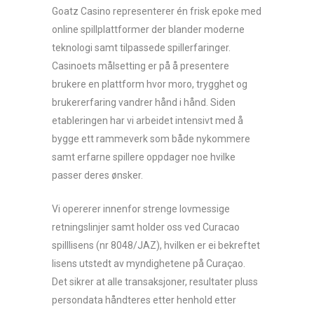
Goatz Casino representerer én frisk epoke med
online spillplattformer der blander moderne
teknologi samt tilpassede spillerfaringer.
Casinoets målsetting er på å presentere
brukere en plattform hvor moro, trygghet og
brukererfaring vandrer hånd i hånd. Siden
etableringen har vi arbeidet intensivt med å
bygge ett rammeverk som både nykommere
samt erfarne spillere oppdager noe hvilke
passer deres ønsker.
Vi opererer innenfor strenge lovmessige
retningslinjer samt holder oss ved Curacao
spilllisens (nr 8048/JAZ), hvilken er ei bekreftet
lisens utstedt av myndighetene på Curaçao.
Det sikrer at alle transaksjoner, resultater pluss
persondata håndteres etter henhold etter