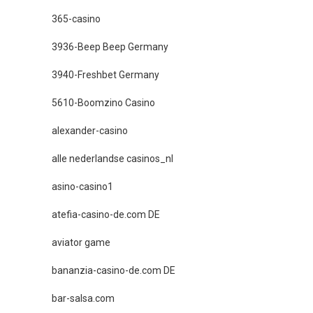
365-casino
3936-Beep Beep Germany
3940-Freshbet Germany
5610-Boomzino Casino
alexander-casino
alle nederlandse casinos_nl
asino-casino1
atefia-casino-de.com DE
aviator game
bananzia-casino-de.com DE
bar-salsa.com