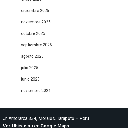
diciembre 2025
noviembre 2025
octubre 2025
septiembre 2025
agosto 2025
julio 2025
junio 2025
noviembre 2024
Jr. Amorarca 334, Morales, Tarapoto – Perú
Ver Ubicacion en Google Maps