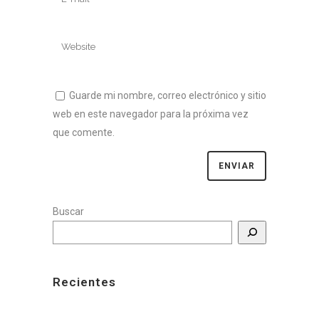
Guarde mi nombre, correo electrónico y sitio
web en este navegador para la próxima vez
que comente.
Buscar
Recientes