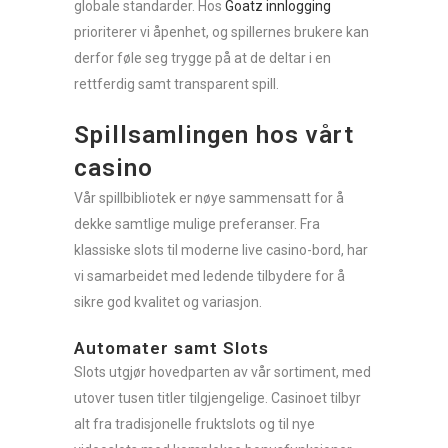
globale standarder. Hos
Goatz innlogging
prioriterer vi åpenhet, og spillernes brukere kan
derfor føle seg trygge på at de deltar i en
rettferdig samt transparent spill.
Spillsamlingen hos vårt
casino
Vår spillbibliotek er nøye sammensatt for å
dekke samtlige mulige preferanser. Fra
klassiske slots til moderne live casino-bord, har
vi samarbeidet med ledende tilbydere for å
sikre god kvalitet og variasjon.
Automater samt Slots
Slots utgjør hovedparten av vår sortiment, med
utover tusen titler tilgjengelige. Casinoet tilbyr
alt fra tradisjonelle fruktslots og til nye