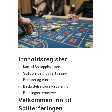
Innholdsregister
Kom til Spillopplevelsen
Spillutvalget hos vårt casino
Bonuser og Aksjoner
Beskyttelse pluss Regulering
Betalingsalternativer
Velkommen inn til
Spillerfaringen