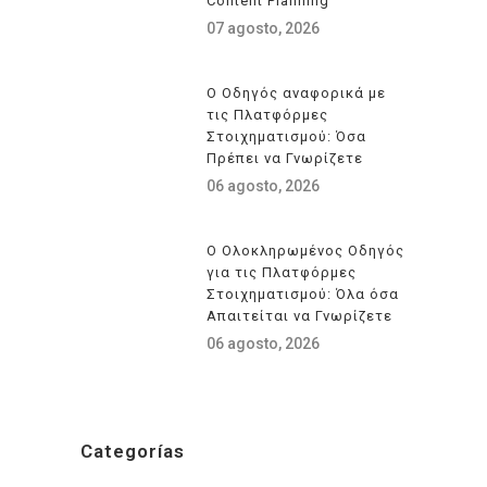
Content Planning
07 agosto, 2026
Ο Οδηγός αναφορικά με
τις Πλατφόρμες
Στοιχηματισμού: Όσα
Πρέπει να Γνωρίζετε
06 agosto, 2026
Ο Ολοκληρωμένος Οδηγός
για τις Πλατφόρμες
Στοιχηματισμού: Όλα όσα
Απαιτείται να Γνωρίζετε
06 agosto, 2026
Categorías