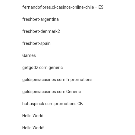
fernandoflores.cl-casinos-online-chile – ES
freshbet-argentina
freshbet-denmark2
freshbet-spain
Games
getgodz.com generic
goldspiniacasinos.com fr promotions
goldspiniacasinos.com Generic
hahaspinuk.com promotions GB
Hello World
Hello World!