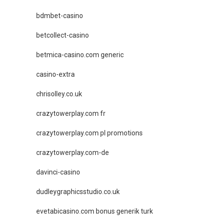
bdmbet-casino
betcollect-casino
betmica-casino.com generic
casino-extra
chrisolley.co.uk
crazytowerplay.com fr
crazytowerplay.com pl promotions
crazytowerplay.com-de
davinci-casino
dudleygraphicsstudio.co.uk
evetabicasino.com bonus generik turk