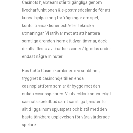
Casinots hjälpteam står tillgängliga genom
livecharfunktionen & e-postmeddelande för att
kunna hjälpa kring förfrågningar om spel,
konto, transaktioner och/eller tekniska
utmaningar. Vi strävar mot att att hantera
samtliga ärenden inom ett dygn timmar, dock
de allra flesta av chattsessioner åtgärdas under
endast några minuter.
Hos GoGo Casino kombinerar vi snabbhet,
trygghet & casinonöje till en enda
casinoplattform som är är byggd mot den
nutida casinospelaren. Vi utvecklar kontinuerligt
casinots spelutbud samt samtliga tjänster för
alltid ligga inom spjutspets och bistå med den
bästa tänkbara upplevelsen för våra värderade
spelare.