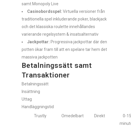
samt Monopoly Live
Casinobordsspel:
Virtuella versioner från
traditionella spel inkluderande poker, blackjack
och det klassiska roulette innehållandes
varierande regelsystem & insatsalternativ
Jackpottar:
Progressiva jackpottar där den
potten ökar fram till att en spelare tar hem det
massiva jackpotten
Betalningssätt samt
Transaktioner
Betalningssätt
Insättning
Uttag
Handläggningstid
Trustly
Omedelbart
Direkt
0-1
minut