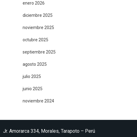
enero 2026
diciembre 2025
noviembre 2025
octubre 2025
septiembre 2025
agosto 2025
julio 2025
junio 2025
noviembre 2024
Jr. Amorarca 334, Morales, Tarapoto – Perú