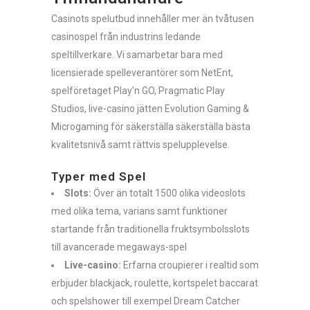
Casinots spelutbud innehåller mer än tvåtusen
casinospel från industrins ledande
speltillverkare. Vi samarbetar bara med
licensierade spelleverantörer som NetEnt,
spelföretaget Play’n GO, Pragmatic Play
Studios, live-casino jätten Evolution Gaming &
Microgaming för säkerställa säkerställa bästa
kvalitetsnivå samt rättvis spelupplevelse.
Typer med Spel
Slots:
Över än totalt 1500 olika videoslots
med olika tema, varians samt funktioner
startande från traditionella fruktsymbolsslots
till avancerade megaways-spel
Live-casino:
Erfarna croupierer i realtid som
erbjuder blackjack, roulette, kortspelet baccarat
och spelshower till exempel Dream Catcher