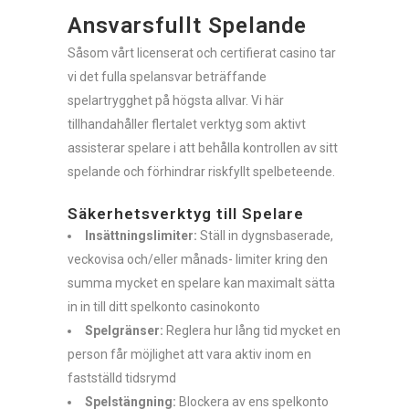
Ansvarsfullt Spelande
Såsom vårt licenserat och certifierat casino tar
vi det fulla spelansvar beträffande
spelartrygghet på högsta allvar. Vi här
tillhandahåller flertalet verktyg som aktivt
assisterar spelare i att behålla kontrollen av sitt
spelande och förhindrar riskfyllt spelbeteende.
Säkerhetsverktyg till Spelare
Insättningslimiter:
Ställ in dygnsbaserade,
veckovisa och/eller månads- limiter kring den
summa mycket en spelare kan maximalt sätta
in in till ditt spelkonto casinokonto
Spelgränser:
Reglera hur lång tid mycket en
person får möjlighet att vara aktiv inom en
fastställd tidsrymd
Spelstängning:
Blockera av ens spelkonto