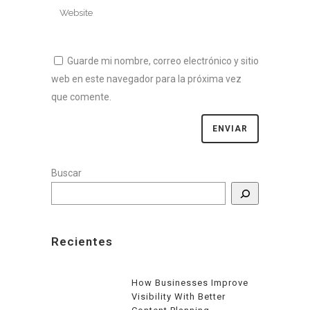
Guarde mi nombre, correo electrónico y sitio
web en este navegador para la próxima vez
que comente.
Buscar
Recientes
How Businesses Improve
Visibility With Better