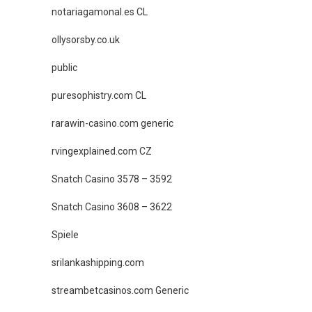
notariagamonal.es CL
ollysorsby.co.uk
public
puresophistry.com CL
rarawin-casino.com generic
rvingexplained.com CZ
Snatch Casino 3578 – 3592
Snatch Casino 3608 – 3622
Spiele
srilankashipping.com
streambetcasinos.com Generic