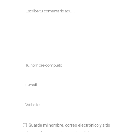
Guarde mi nombre, correo electrónico y sitio