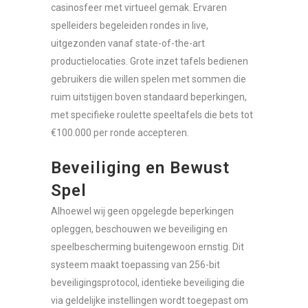
casinosfeer met virtueel gemak. Ervaren
spelleiders begeleiden rondes in live,
uitgezonden vanaf state-of-the-art
productielocaties. Grote inzet tafels bedienen
gebruikers die willen spelen met sommen die
ruim uitstijgen boven standaard beperkingen,
met specifieke roulette speeltafels die bets tot
€100.000 per ronde accepteren.
Beveiliging en Bewust
Spel
Alhoewel wij geen opgelegde beperkingen
opleggen, beschouwen we beveiliging en
speelbescherming buitengewoon ernstig. Dit
systeem maakt toepassing van 256-bit
beveiligingsprotocol, identieke beveiliging die
via geldelijke instellingen wordt toegepast om