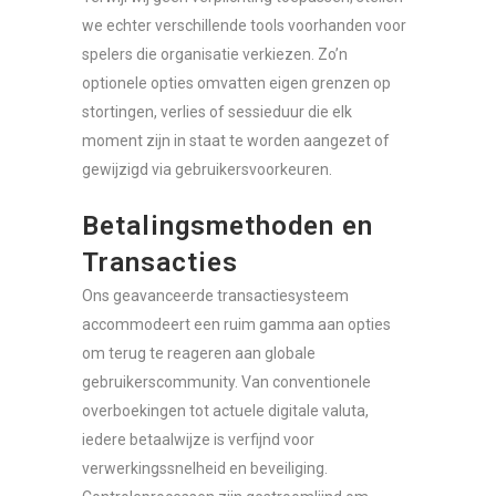
we echter verschillende tools voorhanden voor
spelers die organisatie verkiezen. Zo’n
optionele opties omvatten eigen grenzen op
stortingen, verlies of sessieduur die elk
moment zijn in staat te worden aangezet of
gewijzigd via gebruikersvoorkeuren.
Betalingsmethoden en
Transacties
Ons geavanceerde transactiesysteem
accommodeert een ruim gamma aan opties
om terug te reageren aan globale
gebruikerscommunity. Van conventionele
overboekingen tot actuele digitale valuta,
iedere betaalwijze is verfijnd voor
verwerkingssnelheid en beveiliging.