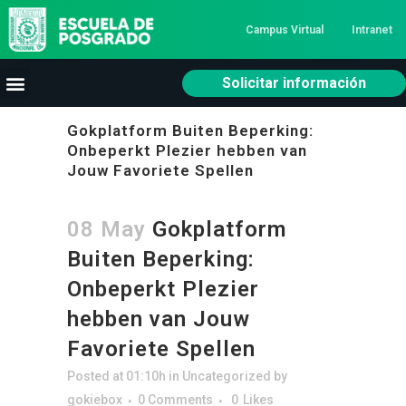
Campus Virtual
Intranet
Solicitar información
Gokplatform Buiten Beperking:
Onbeperkt Plezier hebben van
Jouw Favoriete Spellen
08 May
Gokplatform
Buiten Beperking:
Onbeperkt Plezier
hebben van Jouw
Favoriete Spellen
Posted at 01:10h
in
Uncategorized
by
gokiebox
0 Comments
0
Likes