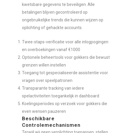
kwetsbare gegevens te beveiligen. Alle
betalingen blijven gecontroleerd op
ongebruikelijke trends die kunnen wijzen op
oplichting of gehackte accounts.
Twee-staps-verificatie voor alle inlogpogingen
en overboekingen vanaf €1000
Optionele beheertools voor gokkers die bewust
grenzen willen instellen
Toegang tot gespecialiseerde assistentie voor
vragen over speelpatronen
Transparante tracking van iedere
spelactiviteiten toegankelijk in dashboard
Koelingsperiodes op verzoek voor gokkers die
even wensen pauzeren
Beschikbare
Controlemechanismen
Terwijl wij geen verplichting toepassen, stellen