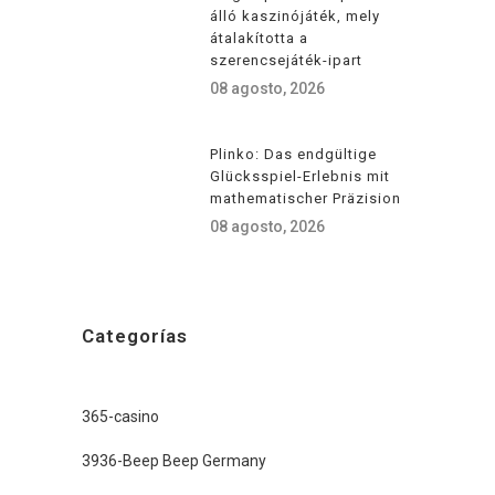
álló kaszinójáték, mely
átalakította a
szerencsejáték-ipart
08 agosto, 2026
Plinko: Das endgültige
Glücksspiel-Erlebnis mit
mathematischer Präzision
08 agosto, 2026
Categorías
365-casino
3936-Beep Beep Germany