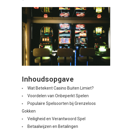
Inhoudsopgave
Wat Betekent Casino Buiten Limiet?
Voordelen van Onbeperkt Spelen
Populaire Spelsoorten bij Grenzeloos
Gokken
Veiligheid en Verantwoord Spel
Betaalwijzen en Betalingen