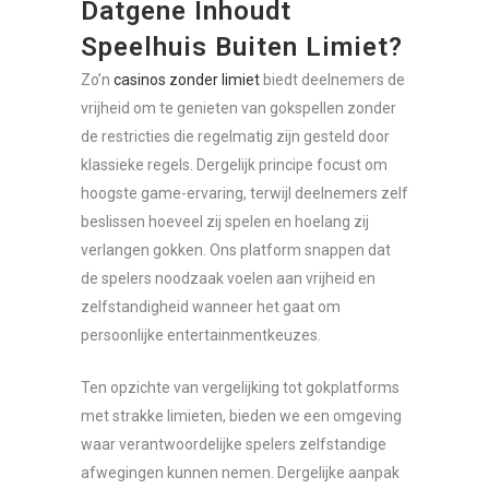
Datgene Inhoudt
Speelhuis Buiten Limiet?
Zo’n
casinos zonder limiet
biedt deelnemers de
vrijheid om te genieten van gokspellen zonder
de restricties die regelmatig zijn gesteld door
klassieke regels. Dergelijk principe focust om
hoogste game-ervaring, terwijl deelnemers zelf
beslissen hoeveel zij spelen en hoelang zij
verlangen gokken. Ons platform snappen dat
de spelers noodzaak voelen aan vrijheid en
zelfstandigheid wanneer het gaat om
persoonlijke entertainmentkeuzes.
Ten opzichte van vergelijking tot gokplatforms
met strakke limieten, bieden we een omgeving
waar verantwoordelijke spelers zelfstandige
afwegingen kunnen nemen. Dergelijke aanpak