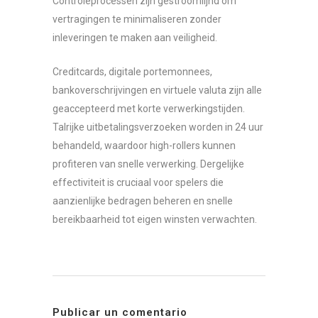
Controleprocessen zijn gestroomlijnd om
vertragingen te minimaliseren zonder
inleveringen te maken aan veiligheid.
Creditcards, digitale portemonnees,
bankoverschrijvingen en virtuele valuta zijn alle
geaccepteerd met korte verwerkingstijden.
Talrijke uitbetalingsverzoeken worden in 24 uur
behandeld, waardoor high-rollers kunnen
profiteren van snelle verwerking. Dergelijke
effectiviteit is cruciaal voor spelers die
aanzienlijke bedragen beheren en snelle
bereikbaarheid tot eigen winsten verwachten.
Publicar un comentario