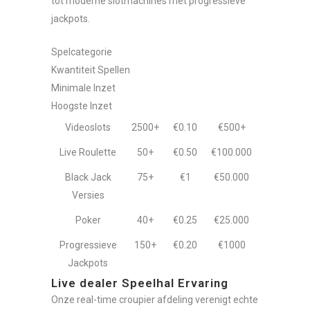
tot moderne slotmachines met progressieve
jackpots.
Spelcategorie
Kwantiteit Spellen
Minimale Inzet
Hoogste Inzet
Videoslots
2500+
€0.10
€500+
Live Roulette
50+
€0.50
€100.000
Black Jack
75+
€1
€50.000
Versies
Poker
40+
€0.25
€25.000
Progressieve
150+
€0.20
€1000
Jackpots
Live dealer Speelhal Ervaring
Onze real-time croupier afdeling verenigt echte