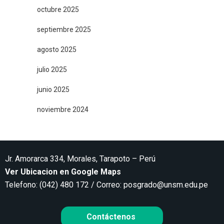
octubre 2025
septiembre 2025
agosto 2025
julio 2025
junio 2025
noviembre 2024
Jr. Amorarca 334, Morales, Tarapoto – Perú
Ver Ubicacion en Google Maps
Telefono: (042) 480 172 / Correo:
posgrado@unsm.edu.pe
Contáctenos