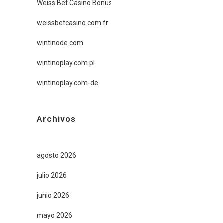
Weiss Bet Casino Bonus
weissbetcasino.com fr
wintinode.com
wintinoplay.com pl
wintinoplay.com-de
Archivos
agosto 2026
julio 2026
junio 2026
mayo 2026