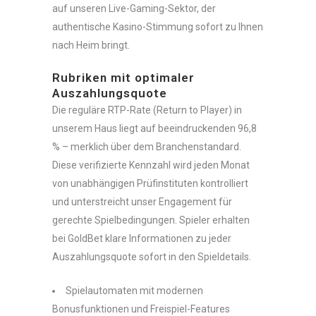
auf unseren Live-Gaming-Sektor, der
authentische Kasino-Stimmung sofort zu Ihnen
nach Heim bringt.
Rubriken mit optimaler
Auszahlungsquote
Die reguläre RTP-Rate (Return to Player) in
unserem Haus liegt auf beeindruckenden 96,8
% – merklich über dem Branchenstandard.
Diese verifizierte Kennzahl wird jeden Monat
von unabhängigen Prüfinstituten kontrolliert
und unterstreicht unser Engagement für
gerechte Spielbedingungen. Spieler erhalten
bei GoldBet klare Informationen zu jeder
Auszahlungsquote sofort in den Spieldetails.
Spielautomaten mit modernen
Bonusfunktionen und Freispiel-Features