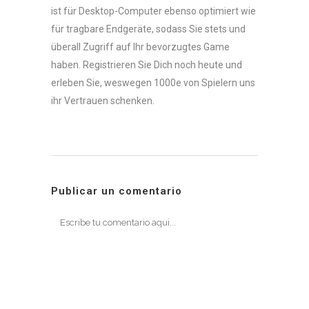
ist für Desktop-Computer ebenso optimiert wie
für tragbare Endgeräte, sodass Sie stets und
überall Zugriff auf Ihr bevorzugtes Game
haben. Registrieren Sie Dich noch heute und
erleben Sie, weswegen 1000e von Spielern uns
ihr Vertrauen schenken.
Publicar un comentario