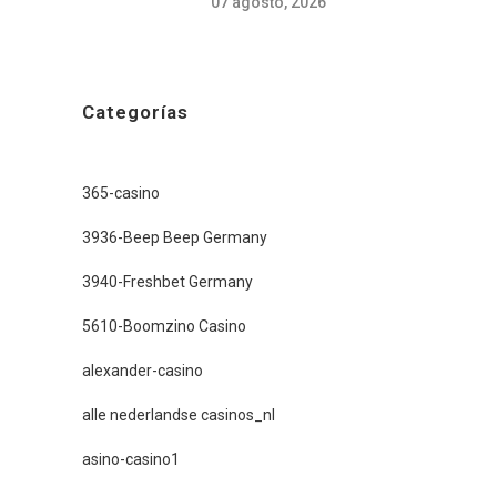
07 agosto, 2026
Categorías
365-casino
3936-Beep Beep Germany
3940-Freshbet Germany
5610-Boomzino Casino
alexander-casino
alle nederlandse casinos_nl
asino-casino1