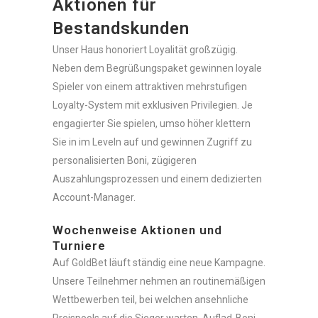
Aktionen für
Bestandskunden
Unser Haus honoriert Loyalität großzügig.
Neben dem Begrüßungspaket gewinnen loyale
Spieler von einem attraktiven mehrstufigen
Loyalty-System mit exklusiven Privilegien. Je
engagierter Sie spielen, umso höher klettern
Sie in im Leveln auf und gewinnen Zugriff zu
personalisierten Boni, zügigeren
Auszahlungsprozessen und einem dedizierten
Account-Manager.
Wochenweise Aktionen und
Turniere
Auf GoldBet läuft ständig eine neue Kampagne.
Unsere Teilnehmer nehmen an routinemäßigen
Wettbewerben teil, bei welchen ansehnliche