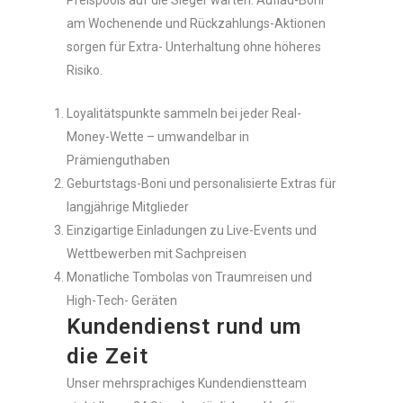
Preispools auf die Sieger warten. Auflad-Boni
am Wochenende und Rückzahlungs-Aktionen
sorgen für Extra- Unterhaltung ohne höheres
Risiko.
Loyalitätspunkte sammeln bei jeder Real-
Money-Wette – umwandelbar in
Prämienguthaben
Geburtstags-Boni und personalisierte Extras für
langjährige Mitglieder
Einzigartige Einladungen zu Live-Events und
Wettbewerben mit Sachpreisen
Monatliche Tombolas von Traumreisen und
High-Tech- Geräten
Kundendienst rund um
die Zeit
Unser mehrsprachiges Kundendienstteam