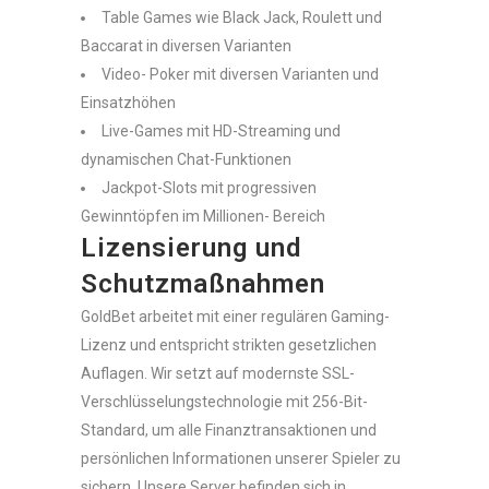
Table Games wie Black Jack, Roulett und
Baccarat in diversen Varianten
Video- Poker mit diversen Varianten und
Einsatzhöhen
Live-Games mit HD-Streaming und
dynamischen Chat-Funktionen
Jackpot-Slots mit progressiven
Gewinntöpfen im Millionen- Bereich
Lizensierung und
Schutzmaßnahmen
GoldBet arbeitet mit einer regulären Gaming-
Lizenz und entspricht strikten gesetzlichen
Auflagen. Wir setzt auf modernste SSL-
Verschlüsselungstechnologie mit 256-Bit-
Standard, um alle Finanztransaktionen und
persönlichen Informationen unserer Spieler zu
sichern. Unsere Server befinden sich in