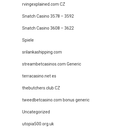
rvingexplained.com CZ
Snatch Casino 3578 – 3592
Snatch Casino 3608 – 3622
Spiele
srilankashipping.com
streambetcasinos.com Generic
terracasino.net es
thebutchers.club CZ
tweedbetcasino.com bonus generic
Uncategorized
utopia500.org.uk