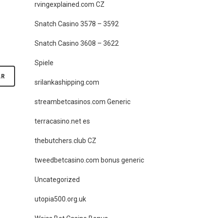
rvingexplained.com CZ
Snatch Casino 3578 – 3592
Snatch Casino 3608 – 3622
Spiele
srilankashipping.com
streambetcasinos.com Generic
terracasino.net es
thebutchers.club CZ
tweedbetcasino.com bonus generic
Uncategorized
utopia500.org.uk