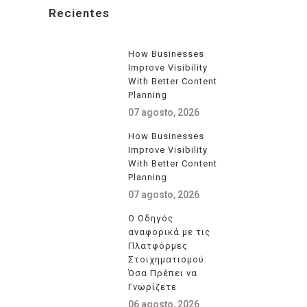
Recientes
How Businesses
Improve Visibility
With Better Content
Planning
07 agosto, 2026
How Businesses
Improve Visibility
With Better Content
Planning
07 agosto, 2026
Ο Οδηγός
αναφορικά με τις
Πλατφόρμες
Στοιχηματισμού:
Όσα Πρέπει να
Γνωρίζετε
06 agosto, 2026