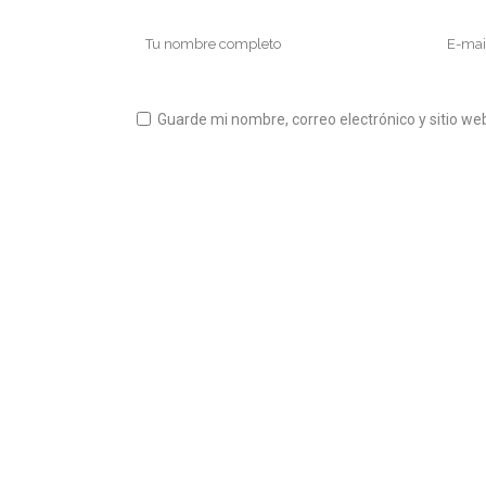
Guarde mi nombre, correo electrónico y sitio w